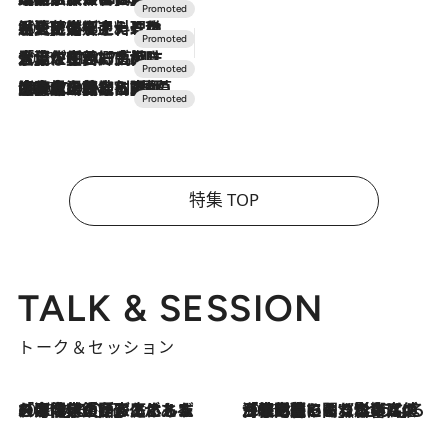
2026.7.24
【夏限定ディナーコース】旬を迎える稚鮎や花ズッキーニなどをイタリア・トスカーナの郷土料理の手法で満喫！
2026.7.17
「土佐和ハーブかき氷」がOMO7高知に登場！生姜、山椒、大葉など目にも舌にも涼を呼ぶ郷土の味
2026.7.10
NEW OPEN！【界 草津】名湯の地に誕生。趣の異なる2種の温泉と上州ならではの会席・蕎麦割烹など美食を味わう究極の癒やし旅
特集 TOP
TALK & SESSION
トーク＆セッション
2026.8.3
「今後値上げがあるとすれば…」「リスクがあるのは今年の冬」エネルギー専門家が語る、ホルムズ海峡封鎖が家庭にもたらす“ある心配”
2026.8.3
「住宅建てられない…」「サーチャージ料の高値が続いている」ホルムズ海峡封鎖による影響はいつまで続く？《エネルギー専門家に聞く“どうなる日本の暮らし”》