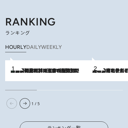
RANKING
ランキング
HOURLY
DAILY
WEEKLY
「最後に見られてよかった」上野動物園の東園パンダ舎が解体前に特別公開。8月16日まで延長されたパネル展と共に辿る“半世紀”のパンダ飼育《解体工事の図面あり》
2026.8.8
2026.8.3
《「文士の子ども被害者の会」発足！》阿川佐和子（72）が語る遠藤周作に北杜夫、劇作家・矢代静一の子どもたちの“文豪プライベート事件簿”
1 / 5