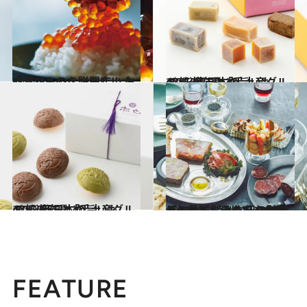
2021.1.14
文春マルシェ、開店！ おいしいものを贈りたい人へ
グルメ
2021.12.25
47都道府県「手土産グルメ」 “東日本の旨いもの”を総まとめ
グルメ
2022.1.7
47都道府県「手土産グルメ」 “西日本の旨いもの”を総まとめ
グルメ
2021.12.11
【とっておきのアぺタイザー①】 特別な日の始まりにはごちそうを とびきりの美味しいものを集めました
グルメ
FEATURE