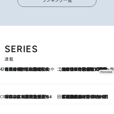
ランキング一覧
SERIES
連載
47都道府県の手みやげ ひんやりスイーツで夏を満喫
【兵庫県】この夏絶対食べたい 冷やしておいしいおやつ3選 淡路島の恵みをジェラートに集約
2026.8.8
【CREA×星野リゾート】唯一無二。癒しと発見が待つ場所へ
2026.8.7
【トンボの足水浴】ヒノキの香りに包まれて涼感マックス！約13℃の湧水かけ流しを避暑地「星野温泉 トンボの湯」で体験
CREA'S CHOICE
2026.8.7
「立川にも歌舞伎があるんだよ」 片岡仁左衛門・市川中車ら豪華座組みで4年目の立川立飛歌舞伎へ
田中稲の勝手に再ブーム
2026.8.7
「湘南乃風に憧れて」観客大盛上がりの“タオル回し”に、ラッパー顔負けの高速歌唱まで…さだまさし（74）のアグレッシブすぎる現在地