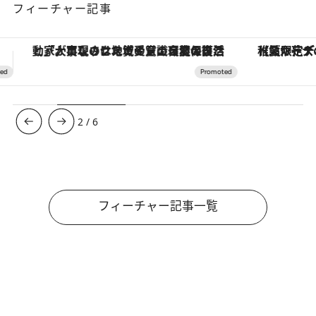
フィーチャー記事
【夏限定ディナーコース】旬を迎える稚鮎や花ズッキーニなどをイタリア・トスカーナの郷土料理の手法で満喫！
【銀座で出合う最旬美容】美髪ケアや上質な眠
3
/
6
フィーチャー記事一覧