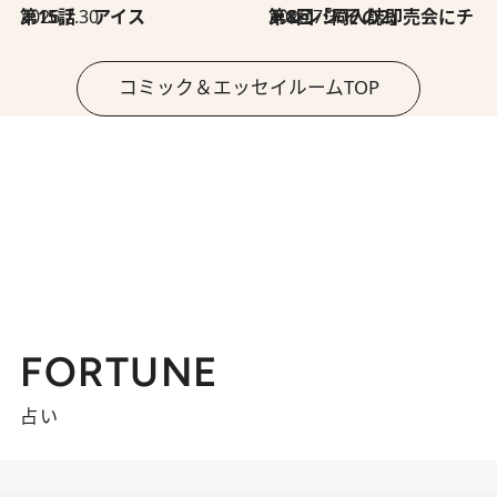
2026.7.30
第15話 アイス
2026.7.30
第8回「同人誌即売会にチャレンジ その2」
コミック＆エッセイルームTOP
FORTUNE
占い