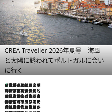
CREA Traveller 2026年夏号 海風
と太陽に誘われてポルトガルに会い
に行く
リスボンの絶品スイーツ「パステル・デ・ナタ」とは？ポルトガル伝統の奥深い世界へ
2026.8.8
2026.7.27
「私の祖国はポルトガル語です」国民的詩人フェルナンド・ペソアと、彼が愛した文学の街を歩く
2026.7.26
ポルトガル近海が育む極上の海の幸。キリリと冷えた白ワインと愉しむ、シーフード専門店の贅沢
2026.7.22
伝統の味をモダンに昇華。高感度な地元客が集う、リスボンの最旬ガストロノミー
2026.7.21
大航海時代の栄華から、震災、独裁、そして革命へ。ポルトガル・首都リスボンの石畳に刻まれた「歴史の光と影」