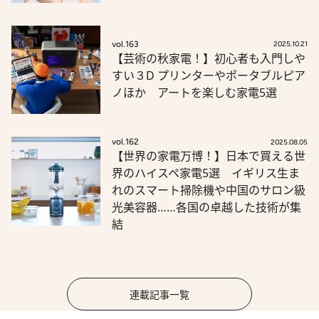
vol.163
2025.10.21
【芸術の秋家電！】初心者も入門しや
すい３D プリンターやポータブルピア
ノほか アートを楽しむ家電5選
vol.162
2025.08.05
【世界の家電万博！】日本で買える世
界のハイスペ家電5選 イギリス生ま
れのスマート掃除機や中国のサロン級
光美容器……各国の卓越した技術が集
結
連載記事一覧