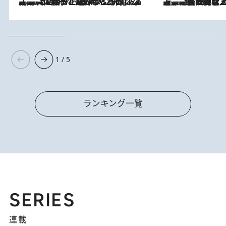
2026.8.5
【阿川佐和子さんの年とる力】なぜ70代で始めた趣味は“こんなに楽しい”のか？ ピアノ、俳句…スランプに陥っても続けられる“ある秘訣”とは
2026.8.5
【なぜ吉沢亮は「気配を消せる」のか？】興行収入208億の『国宝』を経て挑むミュージカル『ディア・エヴァン・ハンセン』。トップ俳優が舞台上でさらけ出した“孤独”とは
1 / 5
ランキング一覧
SERIES
連載