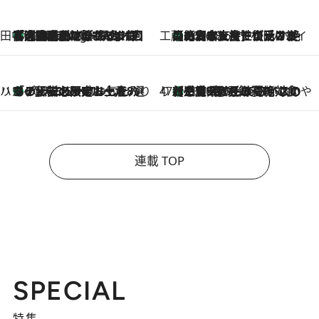
田中稲の勝手に再ブーム
「湘南乃風に憧れて」観客大盛上がりの“タオル回し”に、ラッパー顔負けの高速歌唱まで…さだまさし（74）のアグレッシブすぎる現在地
4 Hours Ago
工藤まやのおもてなしハワイ
【ハワイ土産】ローカルの絶大な支持で復活！ 絶品の幻クッキー《元ファンの日本人女性が受け継いだ名店》
2026.8.6
ハワイ賢者 リサのお気に入りリスト
あの伝説の限定トートも！ リニューアルした「ディーン＆デルーカ ハワイ」で必須のお土産8選
2026.8.6
47都道府県の手みやげ ひんやりスイーツで夏を満喫
【三重県】この夏絶対食べたい 冷やしておいしいおやつ3選 お餅×アイスの新感覚スイーツ
2026.8.6
連載 TOP
SPECIAL
特集