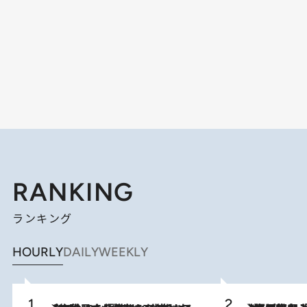
RANKING
ランキング
HOURLY
DAILY
WEEKLY