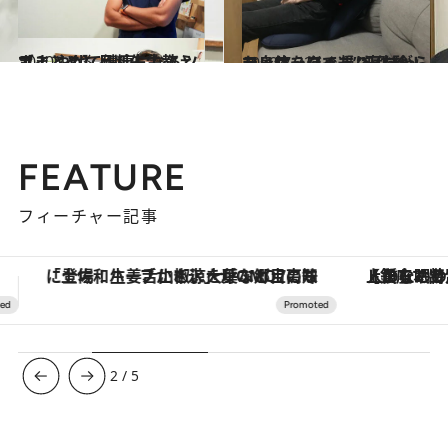
2020.11.2
【まとめ】月断先生教えて！ やせて健康になるツボ
ライフスタイル
2020.7.22
テレワークで凝り固まった身体をほぐす “寝ながらマッサージャー”を体験！
ライフスタイル
FEATURE
フィーチャー記事
【銀座で出合う最旬美容】美髪ケアや上質な眠り…セルフケアのアップデートから、特別な名入れギフトまで。大人のための「ReFa GINZA」クルーズ
【夏限定ディナーコース】旬を迎
3
/
5