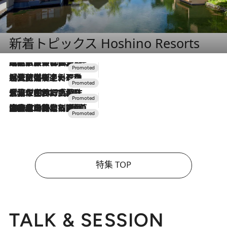
新着トピックス Hoshino Resorts
2026.7.31
【ホテル帰省】という選択肢をOMOが提案。家族とほどよい距離を保つには「昼は実家、夜は気兼ねなくホテルで！」
2026.7.24
【夏限定ディナーコース】旬を迎える稚鮎や花ズッキーニなどをイタリア・トスカーナの郷土料理の手法で満喫！
2026.7.17
「土佐和ハーブかき氷」がOMO7高知に登場！生姜、山椒、大葉など目にも舌にも涼を呼ぶ郷土の味
2026.7.10
NEW OPEN！【界 草津】名湯の地に誕生。趣の異なる2種の温泉と上州ならではの会席・蕎麦割烹など美食を味わう究極の癒やし旅
特集 TOP
TALK & SESSION