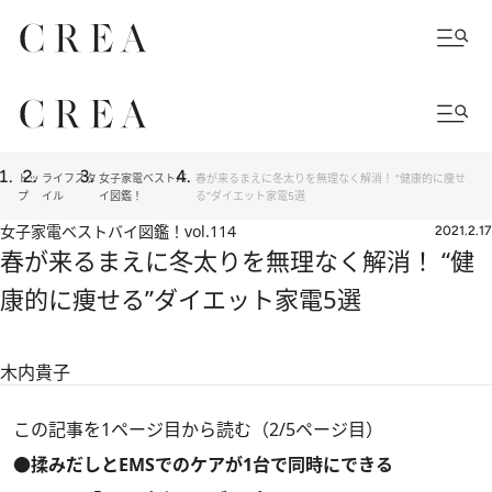
トッ
ライフスタ
女子家電ベストバ
春が来るまえに冬太りを無理なく解消！ “健康的に痩せ
プ
イル
イ図鑑！
る”ダイエット家電5選
女子家電ベストバイ図鑑！
vol.114
2021.2.17
春が来るまえに冬太りを無理なく解消！ “健
康的に痩せる”ダイエット家電5選
木内貴子
この記事を1ページ目から読む（2/5ページ目）
●揉みだしとEMSでのケアが1台で同時にできる