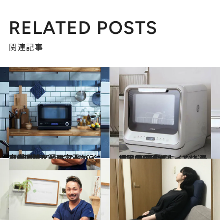
RELATED POSTS
関連記事
2026.1.17
【まとめ】調理家電からAV機器まで♪ベストバイ家電図鑑まとめ
ライフスタイル
2020.3.31
掃除や料理がもっと快適に！ 家事が楽しくなる最新家電BEST5
ライフスタイル