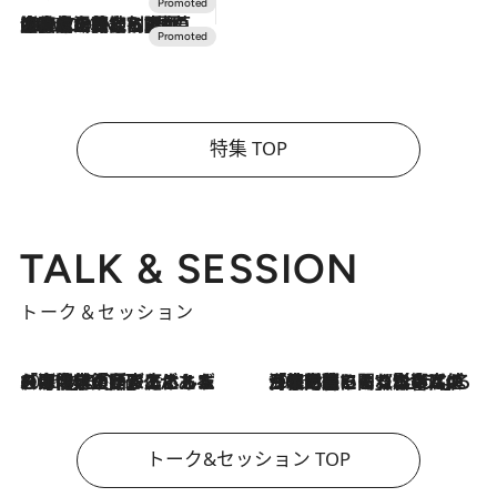
2026.7.10
NEW OPEN！【界 草津】名湯の地に誕生。趣の異なる2種の温泉と上州ならではの会席・蕎麦割烹など美食を味わう究極の癒やし旅
特集 TOP
TALK & SESSION
トーク＆セッション
2026.8.3
「今後値上げがあるとすれば…」「リスクがあるのは今年の冬」エネルギー専門家が語る、ホルムズ海峡封鎖が家庭にもたらす“ある心配”
2026.8.3
「住宅建てられない…」「サーチャージ料の高値が続いている」ホルムズ海峡封鎖による影響はいつまで続く？《エネルギー専門家に聞く“どうなる日本の暮らし”》
トーク&セッション TOP