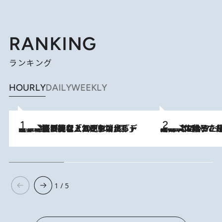
RANKING
ランキング
HOURLY
DAILY
WEEKLY
2026.8.5
【なぜ吉沢亮は「気配を消せる」のか？】興行収入208億の『国宝』を経て挑むミュージカル『ディア・エヴァン・ハンセン』。トップ俳優が舞台上でさらけ出した“孤独”とは
2026.8.5
【阿川佐和子さんの年とる力】なぜ70代で始めた趣味は“こんなに楽しい”のか？ ピアノ、俳句…スランプに陥っても続けられる“ある秘訣”とは
1 / 5