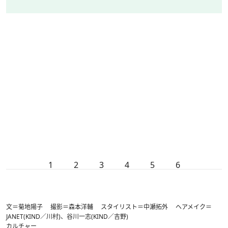
1
2
3
4
5
6
文＝菊地陽子 撮影＝森本洋輔 スタイリスト＝中瀬拓外 ヘアメイク＝
JANET(KIND／川村)、谷川一志(KIND／吉野)
カルチャー