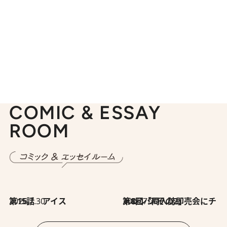
COMIC & ESSAY
ROOM
2026.7.30
第15話 アイス
2026.7.30
第8回「同人誌即売会にチャレンジ その2」