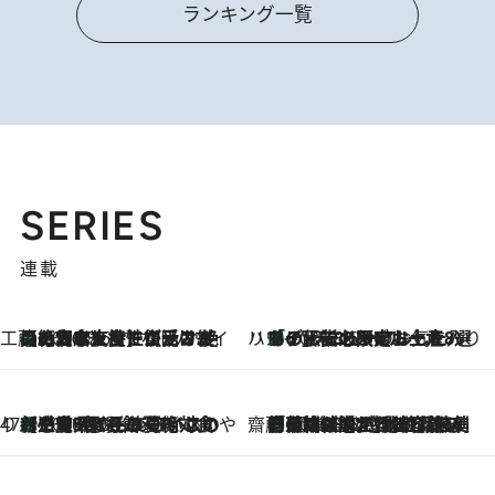
ランキング一覧
SERIES
連載
工藤まやのおもてなしハワイ
【ハワイ土産】ローカルの絶大な支持で復活！ 絶品の幻クッキー《元ファンの日本人女性が受け継いだ名店》
2026.8.6
ハワイ賢者 リサのお気に入りリスト
あの伝説の限定トートも！ リニューアルした「ディーン＆デルーカ ハワイ」で必須のお土産8選
2026.8.6
47都道府県の手みやげ ひんやりスイーツで夏を満喫
【三重県】この夏絶対食べたい 冷やしておいしいおやつ3選 お餅×アイスの新感覚スイーツ
2026.8.6
齋藤 薫 美容脳ルネサンス
「荷物が増えるほど旅ストレスは増す」美容ジャーナリストがたどり着いた最終結論。“化粧品を劇的に減らす”感動の凝縮美容とは
2026.8.6