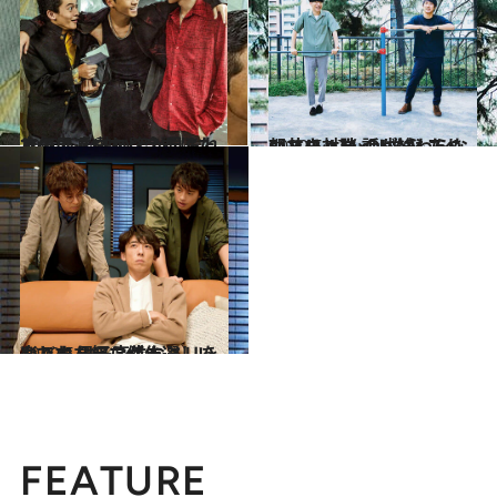
2020.5.24
本気でぶつかり合うふたりの男達 熱い姿が見られるのはブロマンスだけ
カルチャー
2020.5.17
朝井リョウ×DJ松永 スペシャル対談 話が終わらないソウルメイトなふたり
カルチャー
2020.5.26
おバカな奴らがまぶしいんです 男子高生なノリを楽しむドラマ傑作選
カルチャー
FEATURE