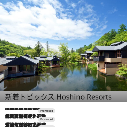
新着トピックス Hoshino Resorts
2026.7.31
【ホテル帰省】という選択肢をOMOが提案。家族とほどよい距離を保つには「昼は実家、夜は気兼ねなくホテルで！」
2026.7.24
【夏限定ディナーコース】旬を迎える稚鮎や花ズッキーニなどをイタリア・トスカーナの郷土料理の手法で満喫！
2026.7.17
「土佐和ハーブかき氷」がOMO7高知に登場！生姜、山椒、大葉など目にも舌にも涼を呼ぶ郷土の味