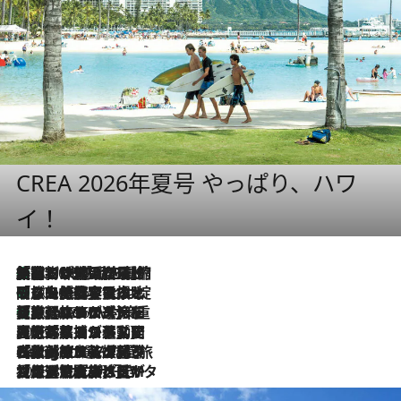
CREA 2026年夏号 やっぱり、ハワ
イ！
「荷物が増えるほど旅ストレスは増す」美容ジャーナリストがたどり着いた最終結論。“化粧品を劇的に減らす”感動の凝縮美容とは
2026.8.6
「旅先には金髪ウィッグを持参」日本と同じメイクでは損してる!? 美容ジャーナリストが提案する“掟破りの旅美容”とは
2026.8.6
【厳選旅コスメ】「身軽さ＆UV対策重視！」ヘアアーティストshucoが選んだ夏旅ベストコスメを発表【Mサイズジップ】
2026.8.6
2026.8.5
【厳選旅コスメ】国内をあちこち移動する河井菜摘が選んだ夏旅ベストコスメ発表！「リラックスアイテムはマスト」【Mサイズジップ】
2026.8.4
【厳選旅コスメ】「紫外線＆乾燥対策しながらメイク感も！」ヘア＆メイクGeorgeが選んだ夏旅ベストコスメを発表！【Mサイズジップ】
2026.8.3
【厳選旅コスメ】「保湿もタイパ重視！」“サウナ好き”タレント清水みさとが愛用する夏旅ベストコスメを発表！【Mサイズジップ】