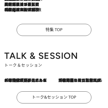
2026.8.5
【厳選旅コスメ】国内をあちこち移動する河井菜摘が選んだ夏旅ベストコスメ発表！「リラックスアイテムはマスト」【Mサイズジップ】
2026.8.4
【厳選旅コスメ】「紫外線＆乾燥対策しながらメイク感も！」ヘア＆メイクGeorgeが選んだ夏旅ベストコスメを発表！【Mサイズジップ】
特集 TOP
TALK & SESSION
トーク＆セッション
2026.8.3
「今後値上げがあるとすれば…」「リスクがあるのは今年の冬」エネルギー専門家が語る、ホルムズ海峡封鎖が家庭にもたらす“ある心配”
2026.8.3
「住宅建てられない…」「サーチャージ料の高値が続いている」ホルムズ海峡封鎖による影響はいつまで続く？《エネルギー専門家に聞く“どうなる日本の暮らし”》
トーク&セッション TOP