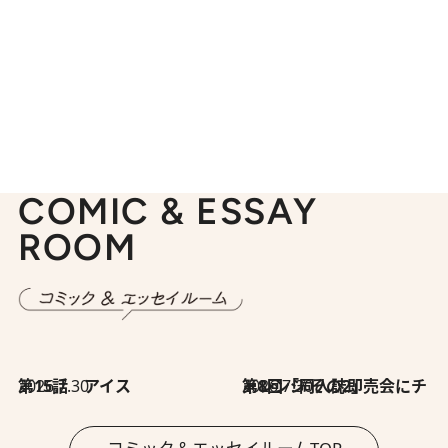
COMIC & ESSAY
ROOM
2026.7.30
第15話 アイス
2026.7.30
第8回「同人誌即売会にチャレンジ その2」