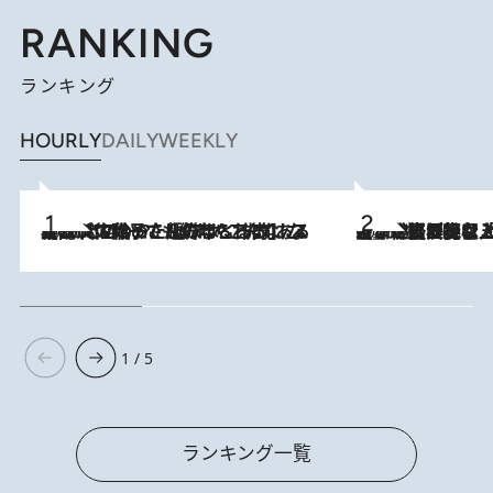
RANKING
ランキング
HOURLY
DAILY
WEEKLY
2026.8.5
【阿川佐和子さんの年とる力】なぜ70代で始めた趣味は“こんなに楽しい”のか？ ピアノ、俳句…スランプに陥っても続けられる“ある秘訣”とは
2026.8.5
【なぜ吉沢亮は「気配を消せる」のか？】興行収入208億の『国宝』を経て挑むミュージカル『ディア・エヴァン・ハンセン』。トップ俳優が舞台上でさらけ出した“孤独”とは
1 / 5
ランキング一覧