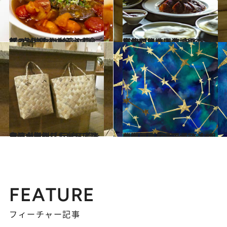
2020.4.13
プロが惚れた台湾の麵･ご飯･点心 訪れたら必ず食べるおいしい8軒
旅＆お出かけ
2020.4.9
台北には中国各地のごちそうが集結！ 名店で広東、四川、上海、雲南を堪能
旅＆お出かけ
2020.3.31
台湾土産にしたいレアな良品が揃う♡ 伝統工芸を用いた気鋭ブランドに注目
旅＆お出かけ
2020.4.1
紫微斗数占いで読む「4月の空気」 世界を悩ますコロナ禍をどの国が救う？
ライフスタイル
FEATURE
フィーチャー記事