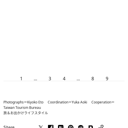
1
...
3
4
...
8
9
Photographs＝Kiyoko Eto Coordination＝Yuka Aoki Cooperation＝
Taiwan Tourism Bureau
旅＆お出かけ
ライフスタイル
Share