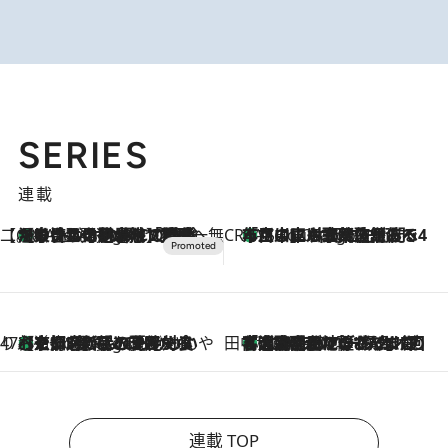
SERIES
連載
【CREA×星野リゾート】唯一無二。癒しと発見が待つ場所へ
【トンボの足水浴】ヒノキの香りに包まれて涼感マックス！約13℃の湧水かけ流しを避暑地「星野温泉 トンボの湯」で体験
5 Hours Ago
CREA'S CHOICE
「立川にも歌舞伎があるんだよ」 片岡仁左衛門・市川中車ら豪華座組みで4年目の立川立飛歌舞伎へ
7 Hours Ago
47都道府県の手みやげ ひんやりスイーツで夏を満喫
【京都府】この夏絶対食べたい 冷やしておいしいおやつ3選 ひと口目から心を掴む新緑のテリーヌ
7 Hours Ago
田中稲の勝手に再ブーム
「湘南乃風に憧れて」観客大盛上がりの“タオル回し”に、ラッパー顔負けの高速歌唱まで…さだまさし（74）のアグレッシブすぎる現在地
2026.8.7
連載 TOP