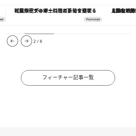
【銀座で出合う最旬美容】美髪ケアや上質な眠り…セルフケアのアップデートから、特別な名入れギフトまで。大人のための「ReFa GINZA」クルーズ
3
/
6
フィーチャー記事一覧