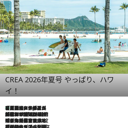
CREA 2026年夏号 やっぱり、ハワ
イ！
【厳選旅コスメ】「多機能アイテムがメイン！」旅好き美容エディターが選んだ夏旅ベストコスメを発表【Mサイズジップ】
7 Hours Ago
2026.8.6
「荷物が増えるほど旅ストレスは増す」美容ジャーナリストがたどり着いた最終結論。“化粧品を劇的に減らす”感動の凝縮美容とは
2026.8.6
「旅先には金髪ウィッグを持参」日本と同じメイクでは損してる!? 美容ジャーナリストが提案する“掟破りの旅美容”とは
2026.8.6
【厳選旅コスメ】「身軽さ＆UV対策重視！」ヘアアーティストshucoが選んだ夏旅ベストコスメを発表【Mサイズジップ】