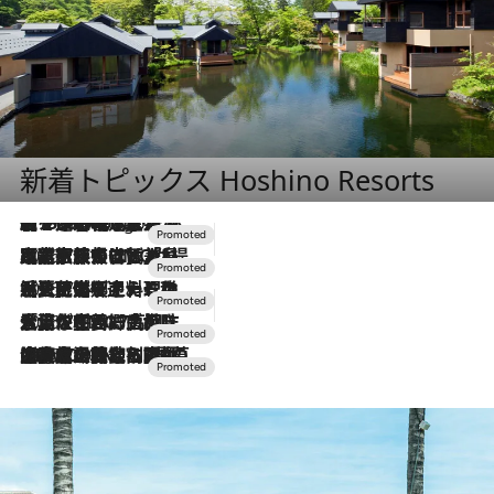
新着トピックス Hoshino Resorts
【トンボの足水浴】ヒノキの香りに包まれて涼感マックス！約13℃の湧水かけ流しを避暑地「星野温泉 トンボの湯」で体験
5 Hours Ago
2026.7.31
【ホテル帰省】という選択肢をOMOが提案。家族とほどよい距離を保つには「昼は実家、夜は気兼ねなくホテルで！」
2026.7.24
【夏限定ディナーコース】旬を迎える稚鮎や花ズッキーニなどをイタリア・トスカーナの郷土料理の手法で満喫！
2026.7.17
「土佐和ハーブかき氷」がOMO7高知に登場！生姜、山椒、大葉など目にも舌にも涼を呼ぶ郷土の味
2026.7.10
NEW OPEN！【界 草津】名湯の地に誕生。趣の異なる2種の温泉と上州ならではの会席・蕎麦割烹など美食を味わう究極の癒やし旅