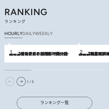
RANKING
ランキング
HOURLY
DAILY
WEEKLY
2026.8.3
《「文士の子ども被害者の会」発足！》阿川佐和子（72）が語る遠藤周作に北杜夫、劇作家・矢代静一の子どもたちの“文豪プライベート事件簿”
2026.8.8
「最後に見られてよかった」上野動物園の東園パンダ舎が解体前に特別公開。8月16日まで延長されたパネル展と共に辿る“半世紀”のパンダ飼育《解体工事の図面あり》
1 / 5
ランキング一覧