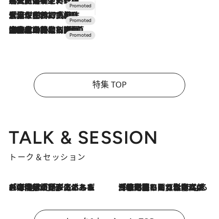
2026.7.24
【夏限定ディナーコース】旬を迎える稚鮎や花ズッキーニなどをイタリア・トスカーナの郷土料理の手法で満喫！
2026.7.17
「土佐和ハーブかき氷」がOMO7高知に登場！生姜、山椒、大葉など目にも舌にも涼を呼ぶ郷土の味
2026.7.10
NEW OPEN！【界 草津】名湯の地に誕生。趣の異なる2種の温泉と上州ならではの会席・蕎麦割烹など美食を味わう究極の癒やし旅
特集 TOP
TALK & SESSION
トーク＆セッション
2026.8.3
「今後値上げがあるとすれば…」「リスクがあるのは今年の冬」エネルギー専門家が語る、ホルムズ海峡封鎖が家庭にもたらす“ある心配”
2026.8.3
「住宅建てられない…」「サーチャージ料の高値が続いている」ホルムズ海峡封鎖による影響はいつまで続く？《エネルギー専門家に聞く“どうなる日本の暮らし”》