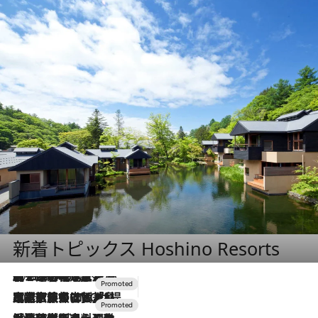
新着トピックス Hoshino Resorts
2026.8.7
【トンボの足水浴】ヒノキの香りに包まれて涼感マックス！約13℃の湧水かけ流しを避暑地「星野温泉 トンボの湯」で体験
2026.7.31
【ホテル帰省】という選択肢をOMOが提案。家族とほどよい距離を保つには「昼は実家、夜は気兼ねなくホテルで！」