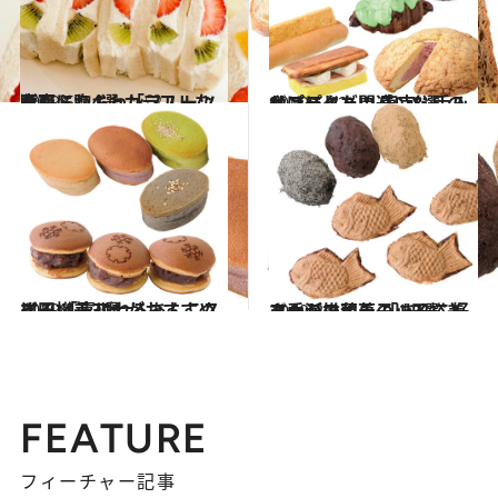
2019.5.7
東京ふわふわ「フルーツサンド」4選 カラフルな断面に胸キュン♡
グルメ
2019.5.12
サプライズ間違いなしのインパクト！ 東京・手みやげにしたいパン8選
グルメ
2019.3.3
川田裕美アナがおすすめする 「喜ばれるあんこスイーツ」3選
グルメ
2019.3.4
あんこフェチの川田裕美アナが推薦！ 「あんこ好き垂涎の和菓子」3選
グルメ
FEATURE
フィーチャー記事