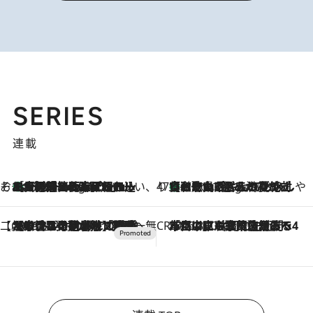
SERIES
連載
そおだよおこの関西おいしい、おやつ紀行
［大阪府箕面市］一皿一皿目の前で仕上げられる、料理を巧みに組み込んだアシェットデセールコース「ミチル アシェット デセール（Michiru assiette dessert）」
8 Hours Ago
47都道府県の手みやげ ひんやりスイーツで夏を満喫
【和歌山県】この夏絶対食べたい 冷やしておいしいおやつ3選 みかんがごろっと丸ごと入ったジュレ
8 Hours Ago
【CREA×星野リゾート】唯一無二。癒しと発見が待つ場所へ
2026.8.7
【トンボの足水浴】ヒノキの香りに包まれて涼感マックス！約13℃の湧水かけ流しを避暑地「星野温泉 トンボの湯」で体験
CREA'S CHOICE
2026.8.7
「立川にも歌舞伎があるんだよ」 片岡仁左衛門・市川中車ら豪華座組みで4年目の立川立飛歌舞伎へ