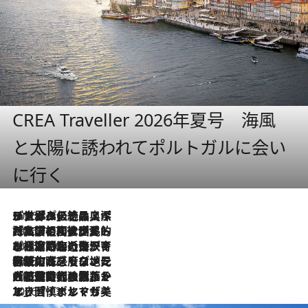
CREA Traveller 2026年夏号 海風
と太陽に誘われてポルトガルに会い
に行く
2026.8.8
リスボンの絶品スイーツ「パステル・デ・ナタ」とは？ポルトガル伝統の奥深い世界へ
2026.7.27
「私の祖国はポルトガル語です」国民的詩人フェルナンド・ペソアと、彼が愛した文学の街を歩く
2026.7.26
ポルトガル近海が育む極上の海の幸。キリリと冷えた白ワインと愉しむ、シーフード専門店の贅沢
2026.7.22
伝統の味をモダンに昇華。高感度な地元客が集う、リスボンの最旬ガストロノミー
2026.7.21
大航海時代の栄華から、震災、独裁、そして革命へ。ポルトガル・首都リスボンの石畳に刻まれた「歴史の光と影」
2026.7.13
エッセイ・ヤマザキマリ「慎ましくも美しき国 ポルトガル」