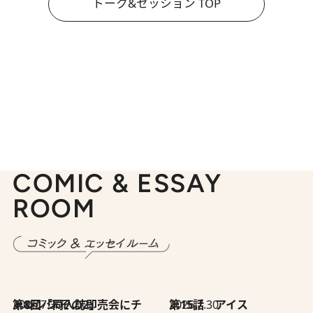
トーク&セッション TOP
COMIC & ESSAY
ROOM
2026.7.30
第8回「同人誌即売会にチャレンジ その2」
2026.7.30
第15話 アイス