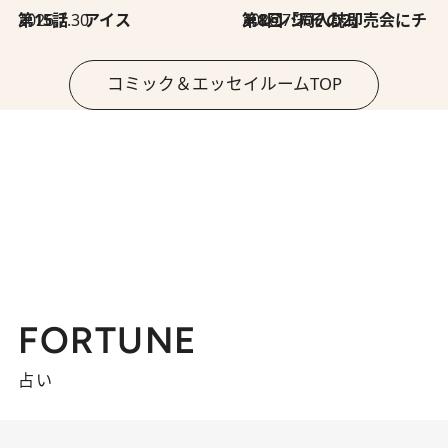
2026.7.30
第15話 アイス
2026.7.30
第8回「同人誌即売会にチャレンジ その2」
コミック＆エッセイルームTOP
FORTUNE
占い