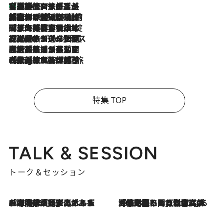
【厳選旅コスメ】「多機能アイテムがメイン！」旅好き美容エディターが選んだ夏旅ベストコスメを発表【Mサイズジップ】
2026.8.7
2026.8.6
「荷物が増えるほど旅ストレスは増す」美容ジャーナリストがたどり着いた最終結論。“化粧品を劇的に減らす”感動の凝縮美容とは
2026.8.6
「旅先には金髪ウィッグを持参」日本と同じメイクでは損してる!? 美容ジャーナリストが提案する“掟破りの旅美容”とは
2026.8.6
【厳選旅コスメ】「身軽さ＆UV対策重視！」ヘアアーティストshucoが選んだ夏旅ベストコスメを発表【Mサイズジップ】
2026.8.5
【厳選旅コスメ】国内をあちこち移動する河井菜摘が選んだ夏旅ベストコスメ発表！「リラックスアイテムはマスト」【Mサイズジップ】
2026.8.4
【厳選旅コスメ】「紫外線＆乾燥対策しながらメイク感も！」ヘア＆メイクGeorgeが選んだ夏旅ベストコスメを発表！【Mサイズジップ】
特集 TOP
TALK & SESSION
トーク＆セッション
2026.8.3
「今後値上げがあるとすれば…」「リスクがあるのは今年の冬」エネルギー専門家が語る、ホルムズ海峡封鎖が家庭にもたらす“ある心配”
2026.8.3
「住宅建てられない…」「サーチャージ料の高値が続いている」ホルムズ海峡封鎖による影響はいつまで続く？《エネルギー専門家に聞く“どうなる日本の暮らし”》