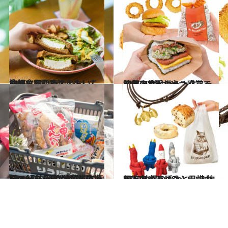
2019.4.21
沖縄・那覇市内のおいしい朝食4選 早起きをして食べに行こう！
旅＆お出かけ
2019.4.23
沖縄の片手ジャンクフード名店7選 おやつ感覚で気軽に食べよう！
旅＆お出かけ
2019.4.8
CREA取材班が沖縄で本気買いした 24時間営業の地元スーパーみやげ15選
旅＆お出かけ
2019.4.13
田辺あゆみがひと目惚れした 沖縄のかわいい小物BEST8
旅＆お出かけ