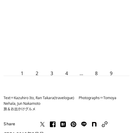
1
2
3
4
...
8
9
Text＝Kazuhiro Ito, Ran Takara(travelogue) Photographs＝Tomoya
Nehala, Jun Nakamoto
旅＆お出かけ
グルメ
Share