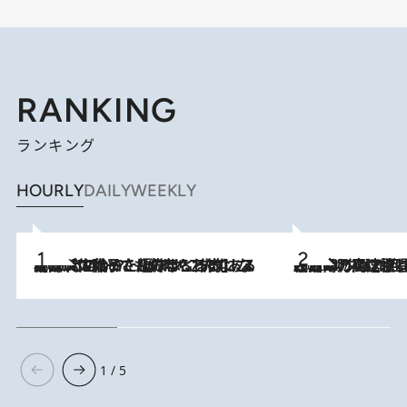
RANKING
ランキング
HOURLY
DAILY
WEEKLY
2026.8.5
【阿川佐和子さんの年とる力】なぜ70代で始めた趣味は“こんなに楽しい”のか？ ピアノ、俳句…スランプに陥っても続けられる“ある秘訣”とは
2026.8.7
「湘南乃風に憧れて」観客大盛上がりの“タオル回し”に、ラッパー顔負けの高速歌唱まで…さだまさし（74）のアグレッシブすぎる現在地
1 / 5