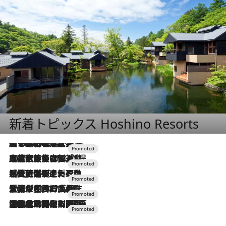
新着トピックス Hoshino Resorts
【トンボの足水浴】ヒノキの香りに包まれて涼感マックス！約13℃の湧水かけ流しを避暑地「星野温泉 トンボの湯」で体験
2026.8.7
2026.7.31
【ホテル帰省】という選択肢をOMOが提案。家族とほどよい距離を保つには「昼は実家、夜は気兼ねなくホテルで！」
2026.7.24
【夏限定ディナーコース】旬を迎える稚鮎や花ズッキーニなどをイタリア・トスカーナの郷土料理の手法で満喫！
2026.7.17
「土佐和ハーブかき氷」がOMO7高知に登場！生姜、山椒、大葉など目にも舌にも涼を呼ぶ郷土の味
2026.7.10
NEW OPEN！【界 草津】名湯の地に誕生。趣の異なる2種の温泉と上州ならではの会席・蕎麦割烹など美食を味わう究極の癒やし旅