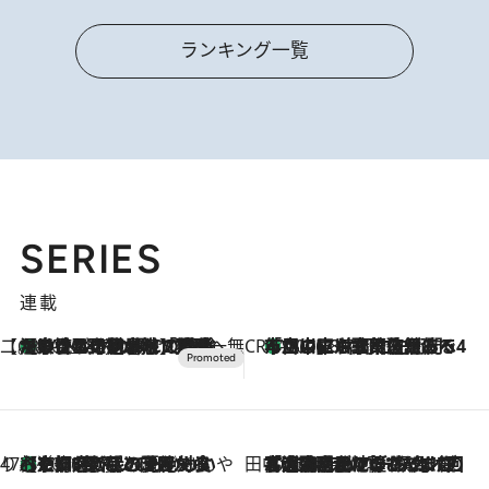
ランキング一覧
SERIES
連載
【CREA×星野リゾート】唯一無二。癒しと発見が待つ場所へ
【トンボの足水浴】ヒノキの香りに包まれて涼感マックス！約13℃の湧水かけ流しを避暑地「星野温泉 トンボの湯」で体験
2026.8.7
CREA'S CHOICE
「立川にも歌舞伎があるんだよ」 片岡仁左衛門・市川中車ら豪華座組みで4年目の立川立飛歌舞伎へ
2026.8.7
47都道府県の手みやげ ひんやりスイーツで夏を満喫
【京都府】この夏絶対食べたい 冷やしておいしいおやつ3選 ひと口目から心を掴む新緑のテリーヌ
2026.8.7
田中稲の勝手に再ブーム
2026.8.7
「湘南乃風に憧れて」観客大盛上がりの“タオル回し”に、ラッパー顔負けの高速歌唱まで…さだまさし（74）のアグレッシブすぎる現在地