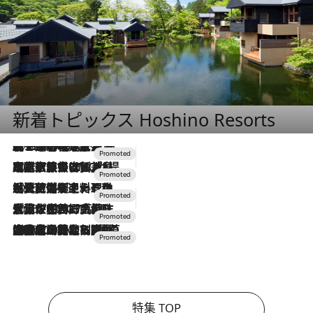
新着トピックス Hoshino Resorts
2026.8.7
【トンボの足水浴】ヒノキの香りに包まれて涼感マックス！約13℃の湧水かけ流しを避暑地「星野温泉 トンボの湯」で体験
2026.7.31
【ホテル帰省】という選択肢をOMOが提案。家族とほどよい距離を保つには「昼は実家、夜は気兼ねなくホテルで！」
2026.7.24
【夏限定ディナーコース】旬を迎える稚鮎や花ズッキーニなどをイタリア・トスカーナの郷土料理の手法で満喫！
2026.7.17
「土佐和ハーブかき氷」がOMO7高知に登場！生姜、山椒、大葉など目にも舌にも涼を呼ぶ郷土の味
2026.7.10
NEW OPEN！【界 草津】名湯の地に誕生。趣の異なる2種の温泉と上州ならではの会席・蕎麦割烹など美食を味わう究極の癒やし旅
特集 TOP