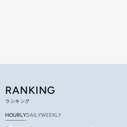
RANKING
ランキング
HOURLY
DAILY
WEEKLY