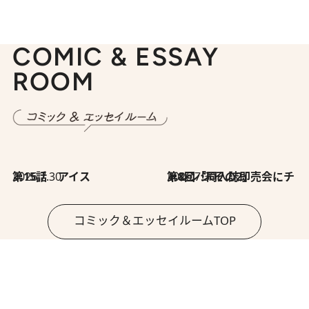
COMIC & ESSAY
ROOM
2026.7.30
第15話 アイス
2026.7.30
第8回「同人誌即売会にチャレンジ その2」
コミック＆エッセイルームTOP