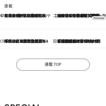
連載
47都道府県の手みやげ ひんやりスイーツで夏を満喫
【兵庫県】この夏絶対食べたい 冷やしておいしいおやつ3選 淡路島の恵みをジェラートに集約
2026.8.8
【CREA×星野リゾート】唯一無二。癒しと発見が待つ場所へ
2026.8.7
【トンボの足水浴】ヒノキの香りに包まれて涼感マックス！約13℃の湧水かけ流しを避暑地「星野温泉 トンボの湯」で体験
CREA'S CHOICE
2026.8.7
「立川にも歌舞伎があるんだよ」 片岡仁左衛門・市川中車ら豪華座組みで4年目の立川立飛歌舞伎へ
田中稲の勝手に再ブーム
2026.8.7
「湘南乃風に憧れて」観客大盛上がりの“タオル回し”に、ラッパー顔負けの高速歌唱まで…さだまさし（74）のアグレッシブすぎる現在地
連載 TOP