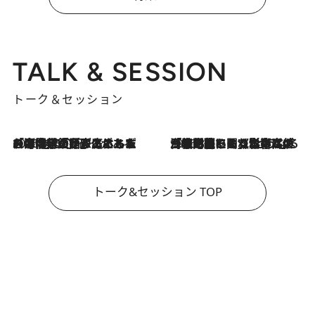
TALK & SESSION
トーク＆セッション
2026.8.3
「今後値上げがあるとすれば…」「リスクがあるのは今年の冬」エネルギー専門家が語る、ホルムズ海峡封鎖が家庭にもたらす“ある心配”
2026.8.3
「住宅建てられない…」「サーチャージ料の高値が続いている」ホルムズ海峡封鎖による影響はいつまで続く？《エネルギー専門家に聞く“どうなる日本の暮らし”》
トーク&セッション TOP