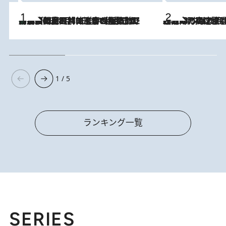
「最後に見られてよかった」上野動物園の東園パンダ舎が解体前に特別公開。8月16日まで延長されたパネル展と共に辿る“半世紀”のパンダ飼育《解体工事の図面あり》
2026.8.8
2026.8.7
「湘南乃風に憧れて」観客大盛上がりの“タオル回し”に、ラッパー顔負けの高速歌唱まで…さだまさし（74）のアグレッシブすぎる現在地
1 / 5
ランキング一覧
SERIES