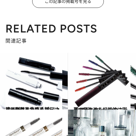
この記事の掲載号を見る
RELATED POSTS
関連記事
2018.6.27
塗るだけでまつ毛パーマ、つけまつ毛？ マスカラに別れを告げる新しいマスカラ
ビューティ＆ヘルス
2018.6.23
夏の目もとを幻想的に彩る アディクションのカラーマスカラ
ビューティ＆ヘルス