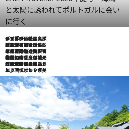
と太陽に誘われてポルトガルに会い
に行く
リスボンの絶品スイーツ「パステル・デ・ナタ」とは？ポルトガル伝統の奥深い世界へ
2026.8.8
2026.7.27
「私の祖国はポルトガル語です」国民的詩人フェルナンド・ペソアと、彼が愛した文学の街を歩く
2026.7.26
ポルトガル近海が育む極上の海の幸。キリリと冷えた白ワインと愉しむ、シーフード専門店の贅沢
2026.7.22
伝統の味をモダンに昇華。高感度な地元客が集う、リスボンの最旬ガストロノミー
2026.7.21
大航海時代の栄華から、震災、独裁、そして革命へ。ポルトガル・首都リスボンの石畳に刻まれた「歴史の光と影」
2026.7.13
エッセイ・ヤマザキマリ「慎ましくも美しき国 ポルトガル」