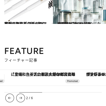
2018.3.30
ペンシルとパウダーのいいとこ取り！ プチプラで実現する流行のふんわり眉
ビューティ＆ヘルス
2017.3.7
齋藤薫が選ぶ化粧水BEST12「本当に頼りになる1本はこれ！」
ビューティ＆ヘルス
FEATURE
フィーチャー記事
ヴァシュロン・コンスタンタン「オーヴァーシーズ・オートマティック」。旅愛好家のお気に入りコレクションから、ジェンダーレスな新作が登場
【銀座で出合う最旬美容】美髪ケアや上質な眠
3
/
6