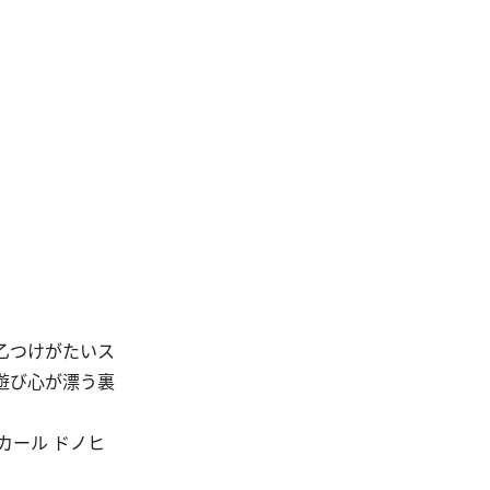
乙つけがたいス
遊び心が漂う裏
ール ドノヒ