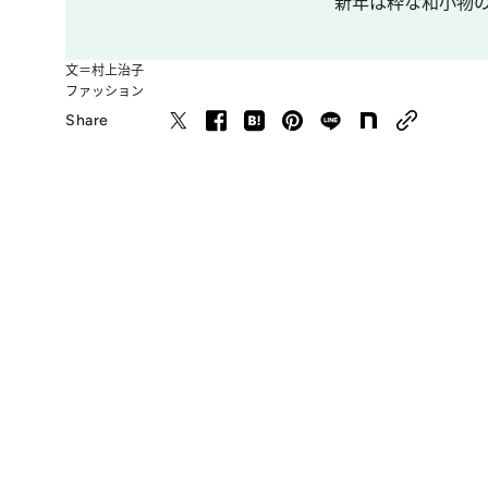
新年は粋な和小物の
文＝村上治子
ファッション
Share