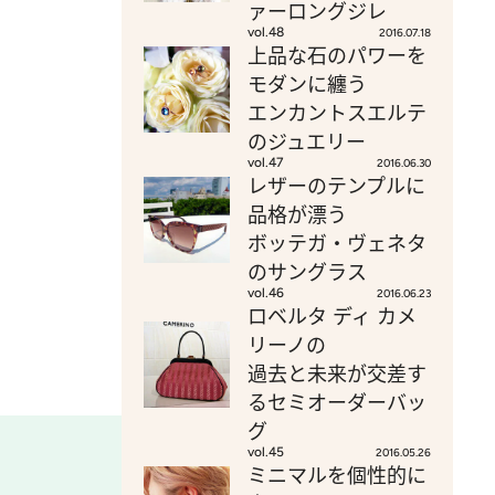
ァーロングジレ
vol.48
2016.07.18
上品な石のパワーを
モダンに纏う
エンカントスエルテ
のジュエリー
vol.47
2016.06.30
レザーのテンプルに
品格が漂う
ボッテガ・ヴェネタ
のサングラス
vol.46
2016.06.23
ロベルタ ディ カメ
リーノの
過去と未来が交差す
るセミオーダーバッ
グ
vol.45
2016.05.26
ミニマルを個性的に