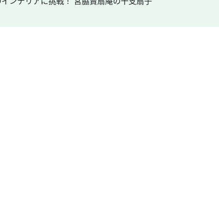
インテリアに挑戦！ 宮脇賣扇庵の干支扇子