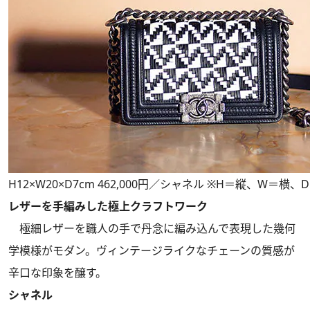
H12×W20×D7cm 462,000円／シャネル ※H＝縦、W＝横、
レザーを手編みした極上クラフトワーク
極細レザーを職人の手で丹念に編み込んで表現した幾何
学模様がモダン。ヴィンテージライクなチェーンの質感が
辛口な印象を醸す。
シャネル