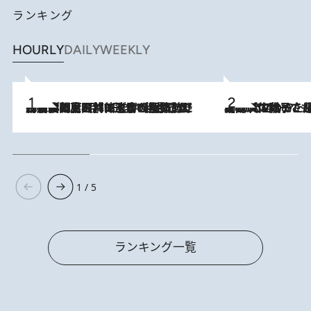
ランキング
HOURLY
DAILY
WEEKLY
2026.8.8
「最後に見られてよかった」上野動物園の東園パンダ舎が解体前に特別公開。8月16日まで延長されたパネル展と共に辿る“半世紀”のパンダ飼育《解体工事の図面あり》
2026.8.5
【阿川佐和子さんの年とる力】なぜ70代で始めた趣味は“こんなに楽しい”のか？ ピアノ、俳句…スランプに陥っても続けられる“ある秘訣”とは
1 / 5
ランキング一覧