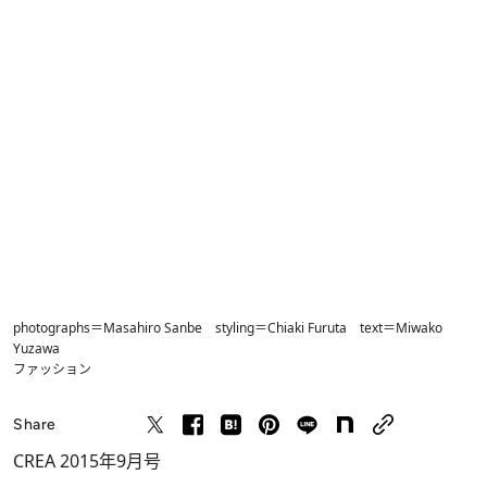
photographs＝Masahiro Sanbe styling＝Chiaki Furuta text＝Miwako
Yuzawa
ファッション
Share
CREA 2015年9月号