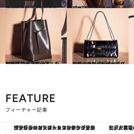
2012.4.8
河井真奈が選ぶ30代の揺るがぬ名品…シャネル
ファッション
2015.5.24
ゴージャスだけどフレッシュに艶めく シャネルの「ココ クラッシュ」
ファッション
2015.8.26
A4も入る長方形フォルムが新鮮な 「セリーヌ」のビッグサイズバッグ
コミック ＆ エッセイ
2015.8.24
洗練のビジューが女ゴコロをつかむ「ルイ・ヴィトン」の秋の新作バッグ
コミック ＆ エッセイ
FEATURE
フィーチャー記事
「大事なのは地域の意識を変えること」。ロレックス賞受賞の自然保護活動家が実現させたナイジェリアの自然環境の復活