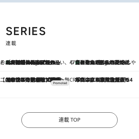
SERIES
連載
そおだよおこの関西おいしい、おやつ紀行
［大阪府箕面市］一皿一皿目の前で仕上げられる、料理を巧みに組み込んだアシェットデセールコース「ミチル アシェット デセール（Michiru assiette dessert）」
8 Hours Ago
47都道府県の手みやげ ひんやりスイーツで夏を満喫
【和歌山県】この夏絶対食べたい 冷やしておいしいおやつ3選 みかんがごろっと丸ごと入ったジュレ
8 Hours Ago
【CREA×星野リゾート】唯一無二。癒しと発見が待つ場所へ
2026.8.7
【トンボの足水浴】ヒノキの香りに包まれて涼感マックス！約13℃の湧水かけ流しを避暑地「星野温泉 トンボの湯」で体験
CREA'S CHOICE
2026.8.7
「立川にも歌舞伎があるんだよ」 片岡仁左衛門・市川中車ら豪華座組みで4年目の立川立飛歌舞伎へ
連載 TOP