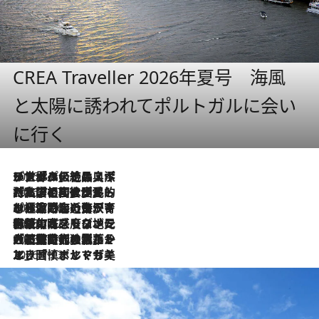
CREA Traveller 2026年夏号 海風
と太陽に誘われてポルトガルに会い
に行く
2026.8.8
リスボンの絶品スイーツ「パステル・デ・ナタ」とは？ポルトガル伝統の奥深い世界へ
2026.7.27
「私の祖国はポルトガル語です」国民的詩人フェルナンド・ペソアと、彼が愛した文学の街を歩く
2026.7.26
ポルトガル近海が育む極上の海の幸。キリリと冷えた白ワインと愉しむ、シーフード専門店の贅沢
2026.7.22
伝統の味をモダンに昇華。高感度な地元客が集う、リスボンの最旬ガストロノミー
2026.7.21
大航海時代の栄華から、震災、独裁、そして革命へ。ポルトガル・首都リスボンの石畳に刻まれた「歴史の光と影」
2026.7.13
エッセイ・ヤマザキマリ「慎ましくも美しき国 ポルトガル」