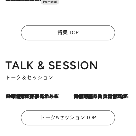
特集 TOP
TALK & SESSION
トーク＆セッション
2026.8.3
「今後値上げがあるとすれば…」「リスクがあるのは今年の冬」エネルギー専門家が語る、ホルムズ海峡封鎖が家庭にもたらす“ある心配”
2026.8.3
「住宅建てられない…」「サーチャージ料の高値が続いている」ホルムズ海峡封鎖による影響はいつまで続く？《エネルギー専門家に聞く“どうなる日本の暮らし”》
トーク&セッション TOP