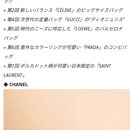
ッグ
»
第2回 新しいバランス「CÉLINE」のビッグサイズバッグ
»
第4回 次世代の定番バッグ「GUCCI」の“ディオニュソス”
»
第5回 時代のニーズに呼応した「LOEWE」のバルセロナ
バッグ
»
第6回 意外なカラーリングが可愛い「PRADA」のコンビバ
ッグ
»
第7回 ポルカドット柄が可愛い日本限定の「SAINT
LAURENT」
◆ CHANEL