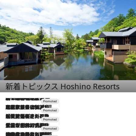
新着トピックス Hoshino Resorts
2026.8.7
【トンボの足水浴】ヒノキの香りに包まれて涼感マックス！約13℃の湧水かけ流しを避暑地「星野温泉 トンボの湯」で体験
2026.7.31
【ホテル帰省】という選択肢をOMOが提案。家族とほどよい距離を保つには「昼は実家、夜は気兼ねなくホテルで！」
2026.7.24
【夏限定ディナーコース】旬を迎える稚鮎や花ズッキーニなどをイタリア・トスカーナの郷土料理の手法で満喫！
2026.7.17
「土佐和ハーブかき氷」がOMO7高知に登場！生姜、山椒、大葉など目にも舌にも涼を呼ぶ郷土の味
2026.7.10
NEW OPEN！【界 草津】名湯の地に誕生。趣の異なる2種の温泉と上州ならではの会席・蕎麦割烹など美食を味わう究極の癒やし旅