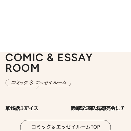
COMIC & ESSAY
ROOM
2026.7.30
第15話 アイス
2026.7.30
第8回「同人誌即売会にチャレンジ その2」
コミック＆エッセイルームTOP