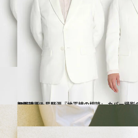
2015.4.15
細野晴臣＆星野源『地平線の相談』 カバー撮影の裏側を密着レポート！
カルチャー