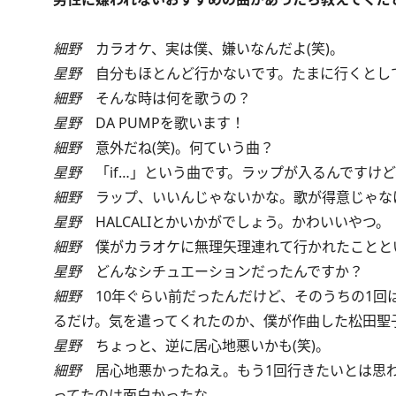
細野
カラオケ、実は僕、嫌いなんだよ(笑)。
星野
自分もほとんど行かないです。たまに行くとして
細野
そんな時は何を歌うの？
星野
DA PUMPを歌います！
細野
意外だね(笑)。何ていう曲？
星野
「if…」という曲です。ラップが入るんですけ
細野
ラップ、いいんじゃないかな。歌が得意じゃな
星野
HALCALIとかいかがでしょう。かわいいやつ。
細野
僕がカラオケに無理矢理連れて行かれたことと
星野
どんなシチュエーションだったんですか？
細野
10年ぐらい前だったんだけど、そのうちの1回
るだけ。気を遣ってくれたのか、僕が作曲した松田聖子
星野
ちょっと、逆に居心地悪いかも(笑)。
細野
居心地悪かったねえ。もう1回行きたいとは思わ
ってたのは面白かったな。