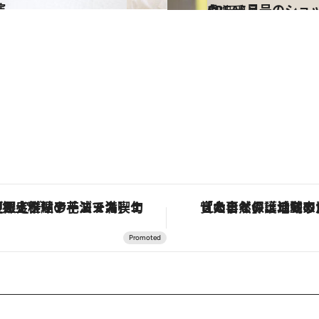
演
2015.4.7
CREA5月号のショッピング特集で 「10年、ずっと好きなもの」に出会う
カルチャー
「大事なのは地域の意識を変えること」。ロレックス賞受賞の自然保護活動家が実現させたナイジェリアの自然環境の復活