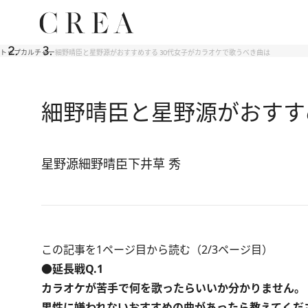
トップ
カルチャー
細野晴臣と星野源がおすすめする 30代女子がカラオケで歌うべき曲は
細野晴臣と星野源がおすす
星野源
細野晴臣
下井草 秀
この記事を1ページ目から読む（2/3ページ目）
●延長戦Q.1
カラオケが苦手で何を歌ったらいいか分かりません。
男性に嫌われないおすすめの曲があったら教えてくだ