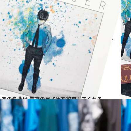
うあの名曲は 最高の目ざめを約束してくれる