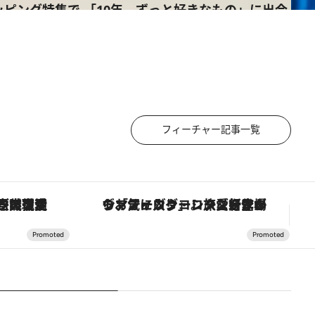
フィーチャー記事一覧
ヴァシュロン・コンスタンタン「オーヴァーシーズ・オートマティック」。旅愛好家のお気に入りコレクションから、ジェンダーレスな新作が登場
「星のや富士」でデジタルデトックス。冨士信仰の歴史を辿り、心身を調える。