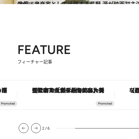
2013.6.7
俳優、音楽家として活躍する星野 源が映画初主
カルチャー
FEATURE
フィーチャー記事
な名入れギフトまで。大人のための「ReFa GINZA」クルーズ
【夏限定ディナーコース】旬を迎える稚鮎や花ズッキーニなどをイタリア・トスカーナの郷土料理の手法で満喫！
3
/
6