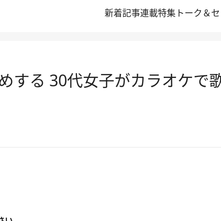
新着記事
連載
特集
トーク＆セ
めする 30代女子がカラオケで
さい。