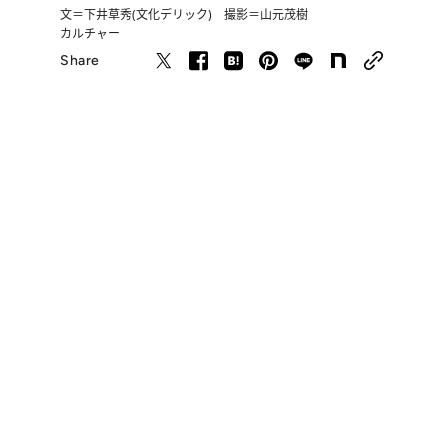
文＝下井草秀(文化デリック) 撮影＝山元茂樹
カルチャー
Share