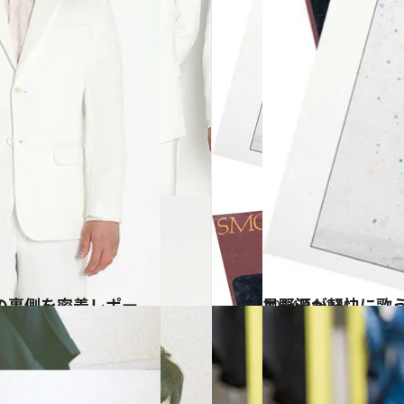
2014.10.23
星野源が軽快に歌
カルチャー