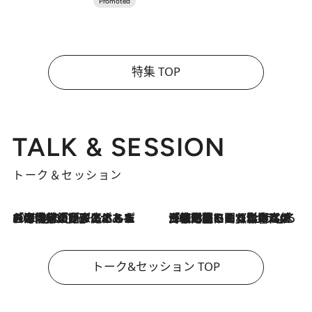
特集 TOP
TALK & SESSION
トーク＆セッション
2026.8.3
「今後値上げがあるとすれば…」「リスクがあるのは今年の冬」エネルギー専門家が語る、ホルムズ海峡封鎖が家庭にもたらす“ある心配”
2026.8.3
「住宅建てられない…」「サーチャージ料の高値が続いている」ホルムズ海峡封鎖による影響はいつまで続く？《エネルギー専門家に聞く“どうなる日本の暮らし”》
トーク&セッション TOP