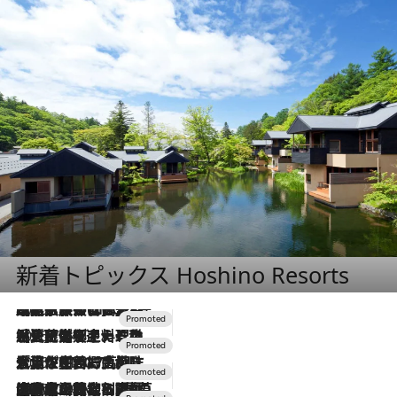
新着トピックス Hoshino Resorts
2026.7.31
【ホテル帰省】という選択肢をOMOが提案。家族とほどよい距離を保つには「昼は実家、夜は気兼ねなくホテルで！」
2026.7.24
【夏限定ディナーコース】旬を迎える稚鮎や花ズッキーニなどをイタリア・トスカーナの郷土料理の手法で満喫！
2026.7.17
「土佐和ハーブかき氷」がOMO7高知に登場！生姜、山椒、大葉など目にも舌にも涼を呼ぶ郷土の味
2026.7.10
NEW OPEN！【界 草津】名湯の地に誕生。趣の異なる2種の温泉と上州ならではの会席・蕎麦割烹など美食を味わう究極の癒やし旅