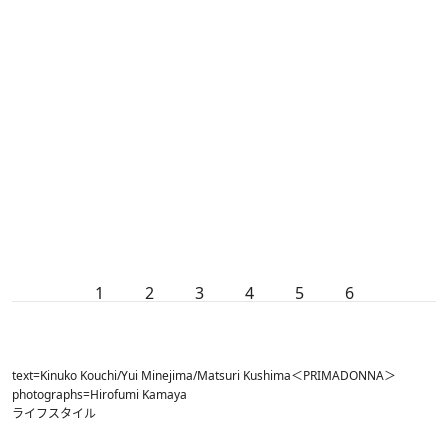
1
2
3
4
5
6
text=Kinuko Kouchi/Yui Minejima/Matsuri Kushima＜PRIMADONNA＞
photographs=Hirofumi Kamaya
ライフスタイル