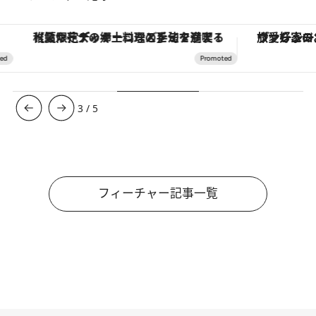
【夏限定ディナーコース】旬を迎える稚鮎や花ズッキーニなどをイタリア・トスカーナの郷土料理の手法で満喫！
ヴァシュロン・コンスタンタン
3
/
5
フィーチャー記事一覧