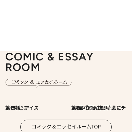
COMIC & ESSAY
ROOM
2026.7.30
第15話 アイス
2026.7.30
第8回「同人誌即売会にチャレンジ その2」
コミック＆エッセイルームTOP