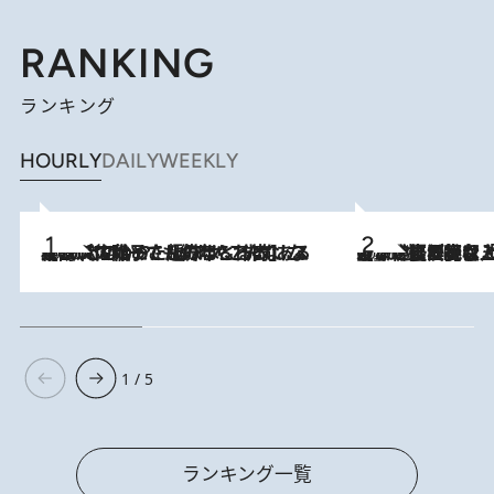
RANKING
ランキング
HOURLY
DAILY
WEEKLY
2026.8.5
【阿川佐和子さんの年とる力】なぜ70代で始めた趣味は“こんなに楽しい”のか？ ピアノ、俳句…スランプに陥っても続けられる“ある秘訣”とは
2026.8.5
【なぜ吉沢亮は「気配を消せる」のか？】興行収入208億の『国宝』を経て挑むミュージカル『ディア・エヴァン・ハンセン』。トップ俳優が舞台上でさらけ出した“孤独”とは
1 / 5
ランキング一覧