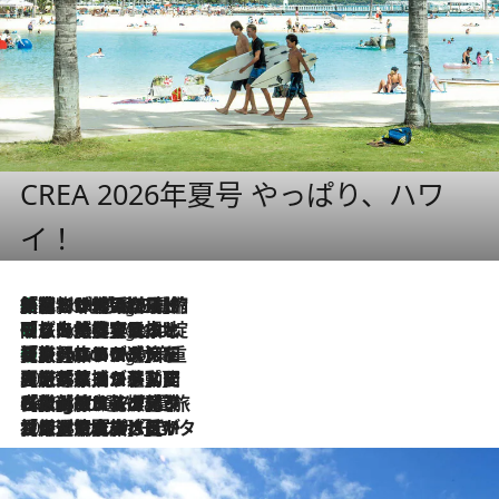
CREA 2026年夏号 やっぱり、ハワ
イ！
「荷物が増えるほど旅ストレスは増す」美容ジャーナリストがたどり着いた最終結論。“化粧品を劇的に減らす”感動の凝縮美容とは
7 Hours Ago
「旅先には金髪ウィッグを持参」日本と同じメイクでは損してる!? 美容ジャーナリストが提案する“掟破りの旅美容”とは
7 Hours Ago
【厳選旅コスメ】「身軽さ＆UV対策重視！」ヘアアーティストshucoが選んだ夏旅ベストコスメを発表【Mサイズジップ】
7 Hours Ago
2026.8.5
【厳選旅コスメ】国内をあちこち移動する河井菜摘が選んだ夏旅ベストコスメ発表！「リラックスアイテムはマスト」【Mサイズジップ】
2026.8.4
【厳選旅コスメ】「紫外線＆乾燥対策しながらメイク感も！」ヘア＆メイクGeorgeが選んだ夏旅ベストコスメを発表！【Mサイズジップ】
2026.8.3
【厳選旅コスメ】「保湿もタイパ重視！」“サウナ好き”タレント清水みさとが愛用する夏旅ベストコスメを発表！【Mサイズジップ】