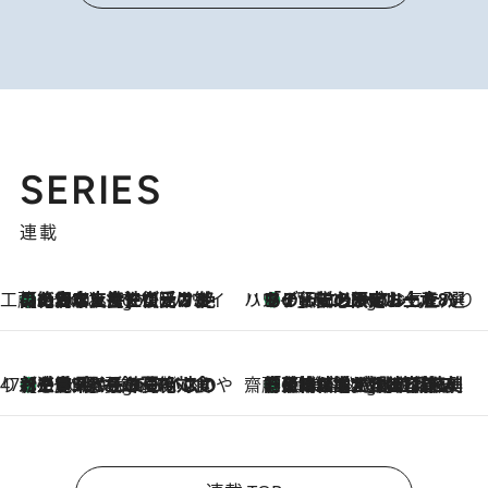
SERIES
連載
工藤まやのおもてなしハワイ
【ハワイ土産】ローカルの絶大な支持で復活！ 絶品の幻クッキー《元ファンの日本人女性が受け継いだ名店》
7 Hours Ago
ハワイ賢者 リサのお気に入りリスト
あの伝説の限定トートも！ リニューアルした「ディーン＆デルーカ ハワイ」で必須のお土産8選
7 Hours Ago
47都道府県の手みやげ ひんやりスイーツで夏を満喫
【三重県】この夏絶対食べたい 冷やしておいしいおやつ3選 お餅×アイスの新感覚スイーツ
7 Hours Ago
齋藤 薫 美容脳ルネサンス
「荷物が増えるほど旅ストレスは増す」美容ジャーナリストがたどり着いた最終結論。“化粧品を劇的に減らす”感動の凝縮美容とは
7 Hours Ago