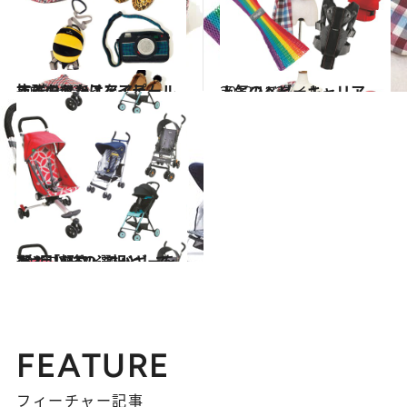
2013.10.26
抜群のセンスをアピールするおでかけアイテム
ライフスタイル
2012.11.3
人気のベビーキャリア
ライフスタイル
2012.10.22
2台目以降の選択としても！「軽さ」でバギーを選ぶ
ライフスタイル
FEATURE
フィーチャー記事