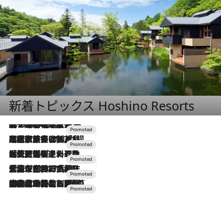
新着トピックス Hoshino Resorts
2026.8.7
【トンボの足水浴】ヒノキの香りに包まれて涼感マックス！約13℃の湧水かけ流しを避暑地「星野温泉 トンボの湯」で体験
2026.7.31
【ホテル帰省】という選択肢をOMOが提案。家族とほどよい距離を保つには「昼は実家、夜は気兼ねなくホテルで！」
2026.7.24
【夏限定ディナーコース】旬を迎える稚鮎や花ズッキーニなどをイタリア・トスカーナの郷土料理の手法で満喫！
2026.7.17
「土佐和ハーブかき氷」がOMO7高知に登場！生姜、山椒、大葉など目にも舌にも涼を呼ぶ郷土の味
2026.7.10
NEW OPEN！【界 草津】名湯の地に誕生。趣の異なる2種の温泉と上州ならではの会席・蕎麦割烹など美食を味わう究極の癒やし旅