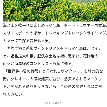
海と山を欲張りに楽しめるマヘ島。ポート・ラウネー国立海
マリンスポーツのほか、トレッキングやロッククライミング
カヤックで探る冒険も人気。
国際空港と首都ヴィクトリアを有するマヘ島は、セイシ
ェル諸島最大の島。肥沃な土地は緑に恵まれ、花崗岩の
山々と海岸線のコントラストも胸に迫る。
「世界最小級の首都」と言われるヴィクトリアも魅力的な
街。クレオールの伝統建築が並び、活気あふれるマーケッ
トが開かれる通りを歩きながら、この国の歴史と素顔に触
れてみたい。
ADVERTISEMENT