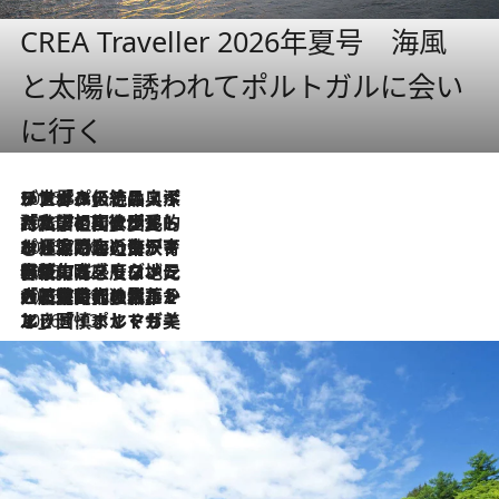
CREA Traveller 2026年夏号 海風
と太陽に誘われてポルトガルに会い
に行く
2026.8.8
リスボンの絶品スイーツ「パステル・デ・ナタ」とは？ポルトガル伝統の奥深い世界へ
2026.7.27
「私の祖国はポルトガル語です」国民的詩人フェルナンド・ペソアと、彼が愛した文学の街を歩く
2026.7.26
ポルトガル近海が育む極上の海の幸。キリリと冷えた白ワインと愉しむ、シーフード専門店の贅沢
2026.7.22
伝統の味をモダンに昇華。高感度な地元客が集う、リスボンの最旬ガストロノミー
2026.7.21
大航海時代の栄華から、震災、独裁、そして革命へ。ポルトガル・首都リスボンの石畳に刻まれた「歴史の光と影」
2026.7.13
エッセイ・ヤマザキマリ「慎ましくも美しき国 ポルトガル」