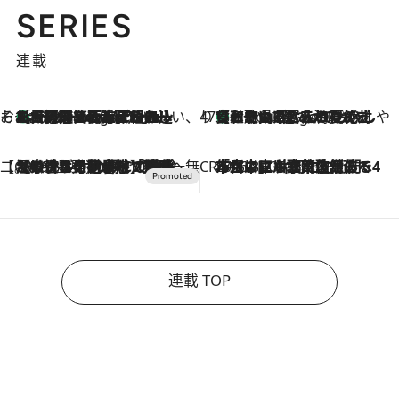
SERIES
連載
そおだよおこの関西おいしい、おやつ紀行
［大阪府箕面市］一皿一皿目の前で仕上げられる、料理を巧みに組み込んだアシェットデセールコース「ミチル アシェット デセール（Michiru assiette dessert）」
8 Hours Ago
47都道府県の手みやげ ひんやりスイーツで夏を満喫
【和歌山県】この夏絶対食べたい 冷やしておいしいおやつ3選 みかんがごろっと丸ごと入ったジュレ
8 Hours Ago
【CREA×星野リゾート】唯一無二。癒しと発見が待つ場所へ
2026.8.7
【トンボの足水浴】ヒノキの香りに包まれて涼感マックス！約13℃の湧水かけ流しを避暑地「星野温泉 トンボの湯」で体験
CREA'S CHOICE
2026.8.7
「立川にも歌舞伎があるんだよ」 片岡仁左衛門・市川中車ら豪華座組みで4年目の立川立飛歌舞伎へ
連載 TOP