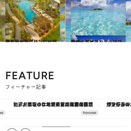
2013.12.19
バリ島ジンバランに待望のリゾート「リンバ」が誕生
旅＆お出かけ
2013.10.25
島々の花輪、モルディブのワンアイランド・ワンリゾート
旅＆お出かけ
FEATURE
フィーチャー記事
「大事なのは地域の意識を変えること」。ロレックス賞受賞の自然保護活動家が実現させたナイジェリアの自然環境の復活
ヴァシュロン・コンスタンタン