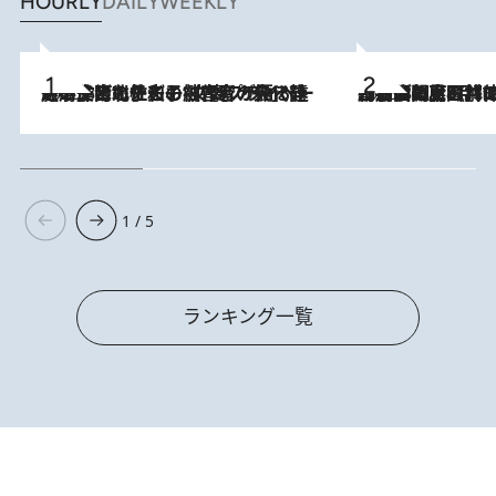
HOURLY
DAILY
WEEKLY
2026.8.3
《「文士の子ども被害者の会」発足！》阿川佐和子（72）が語る遠藤周作に北杜夫、劇作家・矢代静一の子どもたちの“文豪プライベート事件簿”
2026.8.8
「最後に見られてよかった」上野動物園の東園パンダ舎が解体前に特別公開。8月16日まで延長されたパネル展と共に辿る“半世紀”のパンダ飼育《解体工事の図面あり》
1 / 5
ランキング一覧