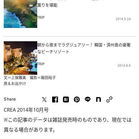
薫りを堪能
TRIP
2014.9.24
朝から夜までラグジュアリー！ 韓国・済州島の豪奢
なビーチリゾート
TRIP
2014.8.6
文＝上保雅美 撮影＝飯田裕子
旅＆お出かけ
Share
CREA 2014年10月号
※この記事のデータは雑誌発売時のものであり、現在では
異なる場合があります。