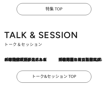
特集 TOP
TALK & SESSION
トーク＆セッション
2026.8.3
「今後値上げがあるとすれば…」「リスクがあるのは今年の冬」エネルギー専門家が語る、ホルムズ海峡封鎖が家庭にもたらす“ある心配”
2026.8.3
「住宅建てられない…」「サーチャージ料の高値が続いている」ホルムズ海峡封鎖による影響はいつまで続く？《エネルギー専門家に聞く“どうなる日本の暮らし”》
トーク&セッション TOP