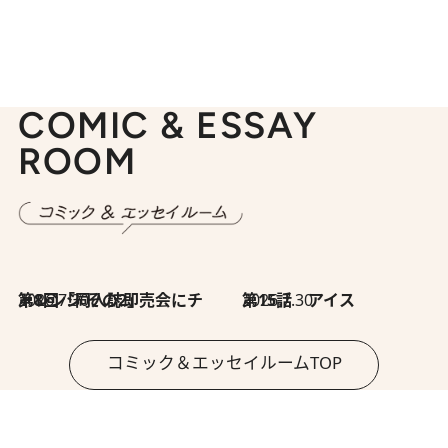
COMIC & ESSAY
ROOM
2026.7.30
第8回「同人誌即売会にチャレンジ その2」
2026.7.30
第15話 アイス
コミック＆エッセイルームTOP