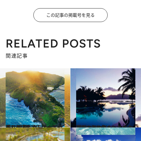
この記事の掲載号を見る
RELATED POSTS
関連記事
2014.9.24
インド洋の楽園セイシェルで 絶景とクレオールの薫りを堪能
旅＆お出かけ
2014.9.26
珊瑚の海に包まれたハイダウェイ セイシェルのセント・アン島へ
旅＆お出かけ