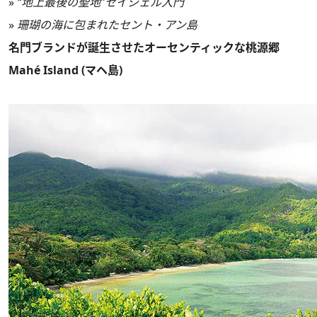
»
“地上最後の聖地”セイシェル入門
»
珊瑚の海に包まれたセント・アン島
名門ブランドが誕生させたオーセンティックな桃源郷
Mahé Island (マヘ島)