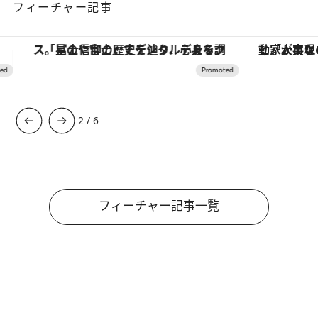
フィーチャー記事
「大事なのは地域の意識を変えること」。ロレックス賞受賞の自然保護活動家が実現させたナイジェリアの自然環境の復活
【銀座で出合う最旬美容】美髪ケアや上質な眠
3
/
6
フィーチャー記事一覧