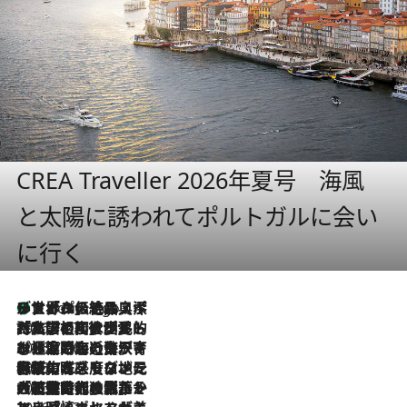
CREA Traveller 2026年夏号 海風
と太陽に誘われてポルトガルに会い
に行く
リスボンの絶品スイーツ「パステル・デ・ナタ」とは？ポルトガル伝統の奥深い世界へ
3 Hours Ago
2026.7.27
「私の祖国はポルトガル語です」国民的詩人フェルナンド・ペソアと、彼が愛した文学の街を歩く
2026.7.26
ポルトガル近海が育む極上の海の幸。キリリと冷えた白ワインと愉しむ、シーフード専門店の贅沢
2026.7.22
伝統の味をモダンに昇華。高感度な地元客が集う、リスボンの最旬ガストロノミー
2026.7.21
大航海時代の栄華から、震災、独裁、そして革命へ。ポルトガル・首都リスボンの石畳に刻まれた「歴史の光と影」