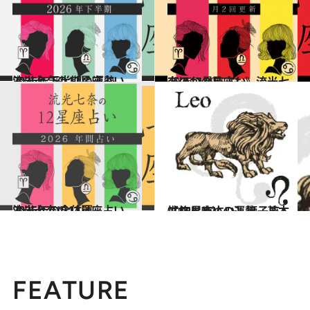
2026.6.25
流光七奈の12星座占い 2026年下半期の運勢
占い
2026.7.29
《ほかの星座も》流光七奈の12星座占い
占い
2025.12.17
流光七奈の12星座占い 2026年の全体運
占い
2021.12.1
【12星座占い】獅子座（しし座）の運勢、基本性格まとめ
占い
FEATURE