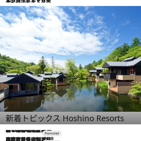
2026.7.13
エッセイ・ヤマザキマリ「慎ましくも美しき国 ポルトガル」
新着トピックス Hoshino Resorts
2026.8.7
【トンボの足水浴】ヒノキの香りに包まれて涼感マックス！約13℃の湧水かけ流しを避暑地「星野温泉 トンボの湯」で体験
2026.7.31
【ホテル帰省】という選択肢をOMOが提案。家族とほどよい距離を保つには「昼は実家、夜は気兼ねなくホテルで！」