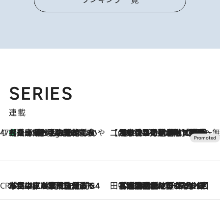
SERIES
連載
47都道府県の手みやげ ひんやりスイーツで夏を満喫
【兵庫県】この夏絶対食べたい 冷やしておいしいおやつ3選 淡路島の恵みをジェラートに集約
3 Hours Ago
【CREA×星野リゾート】唯一無二。癒しと発見が待つ場所へ
2026.8.7
【トンボの足水浴】ヒノキの香りに包まれて涼感マックス！約13℃の湧水かけ流しを避暑地「星野温泉 トンボの湯」で体験
CREA'S CHOICE
2026.8.7
「立川にも歌舞伎があるんだよ」 片岡仁左衛門・市川中車ら豪華座組みで4年目の立川立飛歌舞伎へ
田中稲の勝手に再ブーム
2026.8.7
「湘南乃風に憧れて」観客大盛上がりの“タオル回し”に、ラッパー顔負けの高速歌唱まで…さだまさし（74）のアグレッシブすぎる現在地