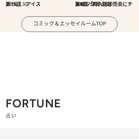
2026.7.30
第15話 アイス
2026.7.30
第8回「同人誌即売会にチャレンジ その2」
コミック＆エッセイルームTOP
FORTUNE
占い