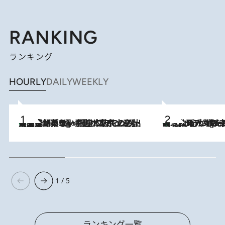
RANKING
ランキング
HOURLY
DAILY
WEEKLY
【間違いのない王道・東京土産】資生堂パーラー 銀座本店でのみ出会える銘菓5選《極上プディング・濃厚チーズケーキ・ボンボンショコラほか》
3 Hours Ago
《北欧の人々の幸福度が高いのは…》元デンマーク親善大使が出会った“心が満たされる暮らし”「いいかげんにヒュッゲしなさい！」
3 Hours Ago
1 / 5
ランキング一覧