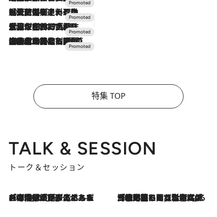
2026.7.24
【夏限定ディナーコース】旬を迎える稚鮎や花ズッキーニなどをイタリア・トスカーナの郷土料理の手法で満喫！
2026.7.17
「土佐和ハーブかき氷」がOMO7高知に登場！生姜、山椒、大葉など目にも舌にも涼を呼ぶ郷土の味
2026.7.10
NEW OPEN！【界 草津】名湯の地に誕生。趣の異なる2種の温泉と上州ならではの会席・蕎麦割烹など美食を味わう究極の癒やし旅
特集 TOP
TALK & SESSION
トーク＆セッション
2026.8.3
「今後値上げがあるとすれば…」「リスクがあるのは今年の冬」エネルギー専門家が語る、ホルムズ海峡封鎖が家庭にもたらす“ある心配”
2026.8.3
「住宅建てられない…」「サーチャージ料の高値が続いている」ホルムズ海峡封鎖による影響はいつまで続く？《エネルギー専門家に聞く“どうなる日本の暮らし”》