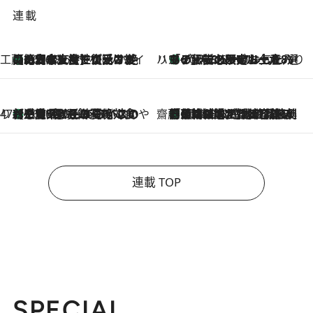
連載
工藤まやのおもてなしハワイ
【ハワイ土産】ローカルの絶大な支持で復活！ 絶品の幻クッキー《元ファンの日本人女性が受け継いだ名店》
2026.8.6
ハワイ賢者 リサのお気に入りリスト
あの伝説の限定トートも！ リニューアルした「ディーン＆デルーカ ハワイ」で必須のお土産8選
2026.8.6
47都道府県の手みやげ ひんやりスイーツで夏を満喫
【三重県】この夏絶対食べたい 冷やしておいしいおやつ3選 お餅×アイスの新感覚スイーツ
2026.8.6
齋藤 薫 美容脳ルネサンス
「荷物が増えるほど旅ストレスは増す」美容ジャーナリストがたどり着いた最終結論。“化粧品を劇的に減らす”感動の凝縮美容とは
2026.8.6
連載 TOP
SPECIAL