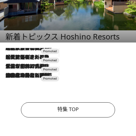
新着トピックス Hoshino Resorts
2026.7.31
【ホテル帰省】という選択肢をOMOが提案。家族とほどよい距離を保つには「昼は実家、夜は気兼ねなくホテルで！」
2026.7.24
【夏限定ディナーコース】旬を迎える稚鮎や花ズッキーニなどをイタリア・トスカーナの郷土料理の手法で満喫！
2026.7.17
「土佐和ハーブかき氷」がOMO7高知に登場！生姜、山椒、大葉など目にも舌にも涼を呼ぶ郷土の味
2026.7.10
NEW OPEN！【界 草津】名湯の地に誕生。趣の異なる2種の温泉と上州ならではの会席・蕎麦割烹など美食を味わう究極の癒やし旅
特集 TOP