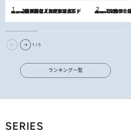
2026.8.5
【なぜ吉沢亮は「気配を消せる」のか？】興行収入208億の『国宝』を経て挑むミュージカル『ディア・エヴァン・ハンセン』。トップ俳優が舞台上でさらけ出した“孤独”とは
2026.8.5
【阿川佐和子さんの年とる力】なぜ70代で始めた趣味は“こんなに楽しい”のか？ ピアノ、俳句…スランプに陥っても続けられる“ある秘訣”とは
1 / 5
ランキング一覧
SERIES