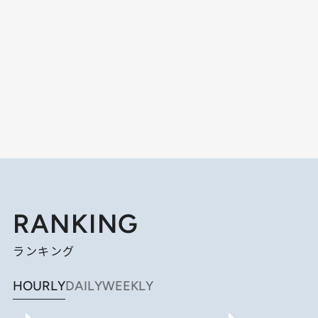
RANKING
ランキング
HOURLY
DAILY
WEEKLY