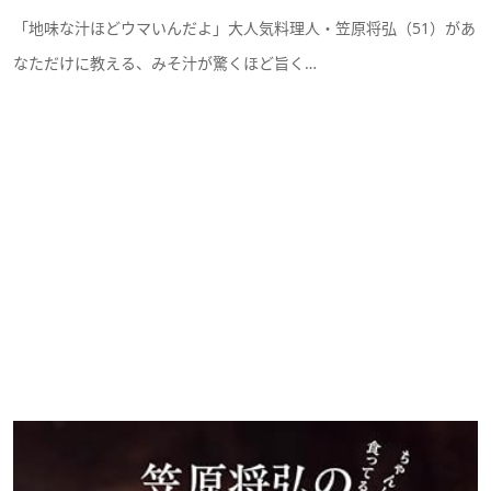
「地味な汁ほどウマいんだよ」大人気料理人・笠原将弘（51）があ
なただけに教える、みそ汁が驚くほど旨く…