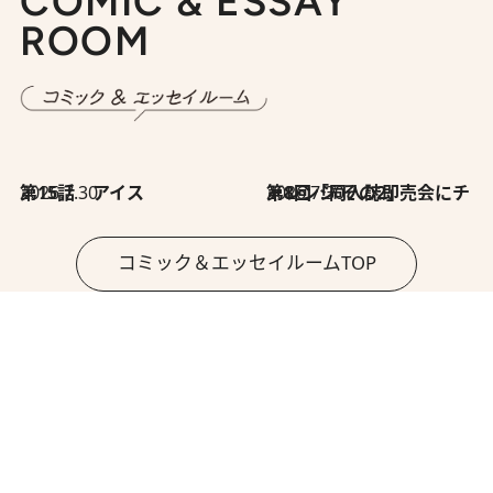
COMIC & ESSAY
ROOM
2026.7.30
第15話 アイス
2026.7.30
第8回「同人誌即売会にチャレンジ その2」
コミック＆エッセイルームTOP