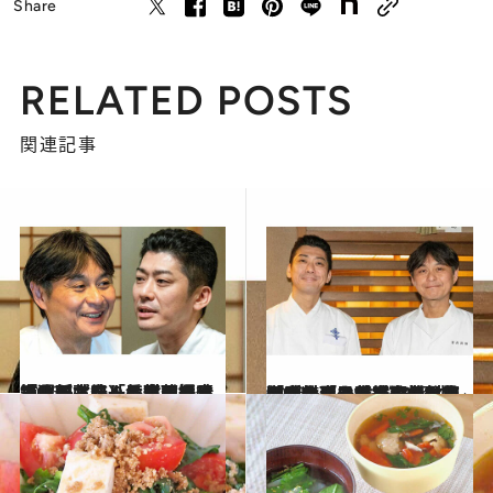
Share
RELATED POSTS
関連記事
2026.6.1
「サッポロ一番食べるんですか？」「はい、好きですね（笑）」東西を代表するふたりの料理人・笠原将弘さんと村田知晴さんが共鳴しあうワケ《週刊文春人気連載を書籍化》
カルチャー
2026.6.1
「お休みはあるんですか？」「子供に泣かれたんですよ、パパともっと遊びたいって」夜中に見つけた置き手紙に悩む京都の料亭の若主人・村田知晴さんに、東京の人気和食料理人・笠原将弘さんが出した“お悩み解決レシピ”
カルチャー