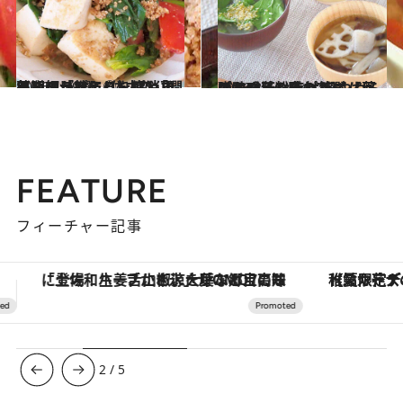
2026.4.29
薬膳師が教える、プレ更年期の「ほてり・疲れ目・イライラ」を解消するレシピ3選《体内の「潤い」アップに◎》
グルメ
2026.3.7
つらい花粉症対策に【薬膳味噌汁レシピ3選】“目のかゆみ”“鼻のムズムズ”“のどの腫れ”をやわらげる
グルメ
FEATURE
フィーチャー記事
【夏限定ディナーコース】旬を迎える稚鮎や花ズッキーニなどをイタリア・トスカーナの郷土料理の手法で満喫！
3
/
5