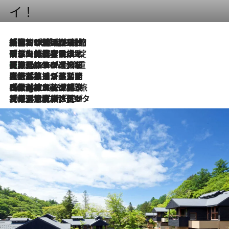
イ！
「荷物が増えるほど旅ストレスは増す」美容ジャーナリストがたどり着いた最終結論。“化粧品を劇的に減らす”感動の凝縮美容とは
2026.8.6
「旅先には金髪ウィッグを持参」日本と同じメイクでは損してる!? 美容ジャーナリストが提案する“掟破りの旅美容”とは
2026.8.6
【厳選旅コスメ】「身軽さ＆UV対策重視！」ヘアアーティストshucoが選んだ夏旅ベストコスメを発表【Mサイズジップ】
2026.8.6
2026.8.5
【厳選旅コスメ】国内をあちこち移動する河井菜摘が選んだ夏旅ベストコスメ発表！「リラックスアイテムはマスト」【Mサイズジップ】
2026.8.4
【厳選旅コスメ】「紫外線＆乾燥対策しながらメイク感も！」ヘア＆メイクGeorgeが選んだ夏旅ベストコスメを発表！【Mサイズジップ】
2026.8.3
【厳選旅コスメ】「保湿もタイパ重視！」“サウナ好き”タレント清水みさとが愛用する夏旅ベストコスメを発表！【Mサイズジップ】