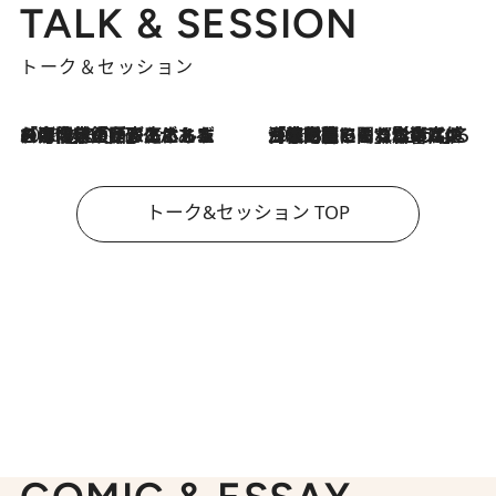
TALK & SESSION
トーク＆セッション
2026.8.3
「今後値上げがあるとすれば…」「リスクがあるのは今年の冬」エネルギー専門家が語る、ホルムズ海峡封鎖が家庭にもたらす“ある心配”
2026.8.3
「住宅建てられない…」「サーチャージ料の高値が続いている」ホルムズ海峡封鎖による影響はいつまで続く？《エネルギー専門家に聞く“どうなる日本の暮らし”》
トーク&セッション TOP