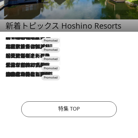
新着トピックス Hoshino Resorts
2026.8.7
【トンボの足水浴】ヒノキの香りに包まれて涼感マックス！約13℃の湧水かけ流しを避暑地「星野温泉 トンボの湯」で体験
2026.7.31
【ホテル帰省】という選択肢をOMOが提案。家族とほどよい距離を保つには「昼は実家、夜は気兼ねなくホテルで！」
2026.7.24
【夏限定ディナーコース】旬を迎える稚鮎や花ズッキーニなどをイタリア・トスカーナの郷土料理の手法で満喫！
2026.7.17
「土佐和ハーブかき氷」がOMO7高知に登場！生姜、山椒、大葉など目にも舌にも涼を呼ぶ郷土の味
2026.7.10
NEW OPEN！【界 草津】名湯の地に誕生。趣の異なる2種の温泉と上州ならではの会席・蕎麦割烹など美食を味わう究極の癒やし旅
特集 TOP