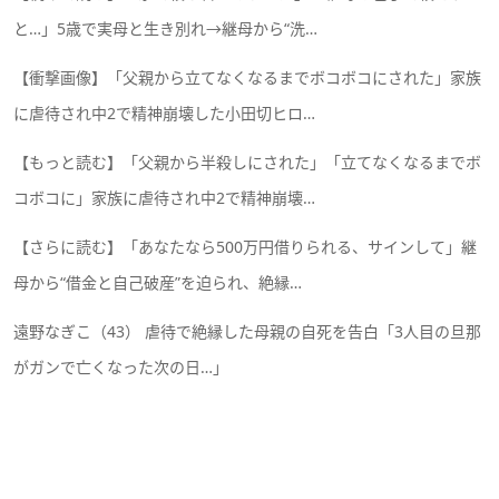
と…」5歳で実母と生き別れ→継母から“洗…
【衝撃画像】「父親から立てなくなるまでボコボコにされた」家族
に虐待され中2で精神崩壊した小田切ヒロ…
【もっと読む】「父親から半殺しにされた」「立てなくなるまでボ
コボコに」家族に虐待され中2で精神崩壊…
【さらに読む】「あなたなら500万円借りられる、サインして」継
母から“借金と自己破産”を迫られ、絶縁…
遠野なぎこ（43） 虐待で絶縁した母親の自死を告白「3人目の旦那
がガンで亡くなった次の日…」