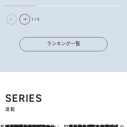
1 / 5
ランキング一覧
SERIES
連載
そおだよおこの関西おいしい、おやつ紀行
［大阪府箕面市］一皿一皿目の前で仕上げられる、料理を巧みに組み込んだアシェットデセールコース「ミチル アシェット デセール（Michiru assiette dessert）」
8 Hours Ago
47都道府県の手みやげ ひんやりスイーツで夏を満喫
【和歌山県】この夏絶対食べたい 冷やしておいしいおやつ3選 みかんがごろっと丸ごと入ったジュレ
8 Hours Ago