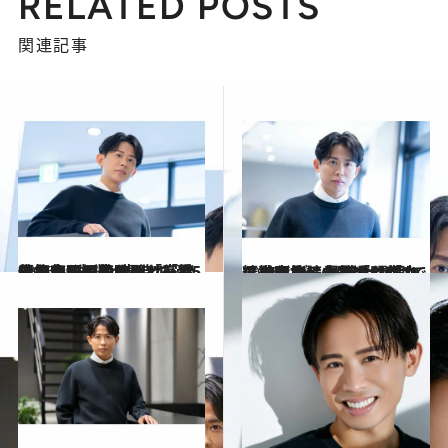
RELATED POSTS
関連記事
2026.5.14
【初めから読む】「家で殺し合いのケンカ」「継母を包丁で殺そうと…」5歳で実母と生き別れ→継母から“洗脳と虐待”を受けた小田切ヒロ（44）の壮絶な子ども時代
カルチャー
2026.5.14
【もっと読む】「父親から半殺しにされた」「立てなくなるまでボコボコに」家族に虐待され中2で精神崩壊…小田切ヒロ（44）が、過酷な環境から逃げ出せた“きっかけ”
カルチャー