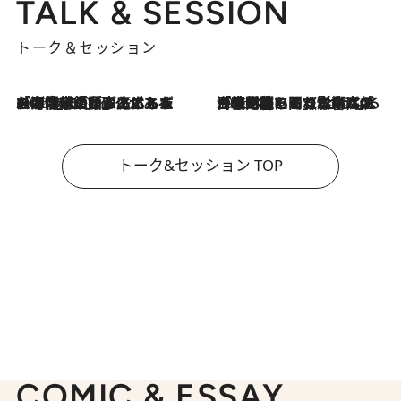
TALK & SESSION
トーク＆セッション
2026.8.3
「今後値上げがあるとすれば…」「リスクがあるのは今年の冬」エネルギー専門家が語る、ホルムズ海峡封鎖が家庭にもたらす“ある心配”
2026.8.3
「住宅建てられない…」「サーチャージ料の高値が続いている」ホルムズ海峡封鎖による影響はいつまで続く？《エネルギー専門家に聞く“どうなる日本の暮らし”》
トーク&セッション TOP
COMIC & ESSAY