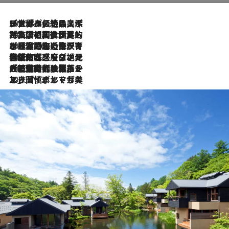
2026.8.8
リスボンの絶品スイーツ「パステル・デ・ナタ」とは？ポルトガル伝統の奥深い世界へ
2026.7.27
「私の祖国はポルトガル語です」国民的詩人フェルナンド・ペソアと、彼が愛した文学の街を歩く
2026.7.26
ポルトガル近海が育む極上の海の幸。キリリと冷えた白ワインと愉しむ、シーフード専門店の贅沢
2026.7.22
伝統の味をモダンに昇華。高感度な地元客が集う、リスボンの最旬ガストロノミー
2026.7.21
大航海時代の栄華から、震災、独裁、そして革命へ。ポルトガル・首都リスボンの石畳に刻まれた「歴史の光と影」
2026.7.13
エッセイ・ヤマザキマリ「慎ましくも美しき国 ポルトガル」