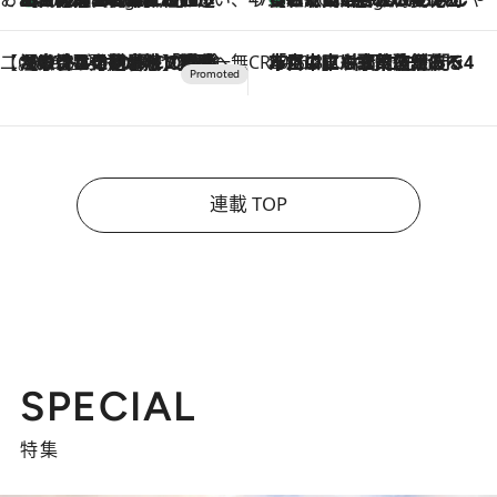
【CREA×星野リゾート】唯一無二。癒しと発見が待つ場所へ
2026.8.7
【トンボの足水浴】ヒノキの香りに包まれて涼感マックス！約13℃の湧水かけ流しを避暑地「星野温泉 トンボの湯」で体験
CREA'S CHOICE
2026.8.7
「立川にも歌舞伎があるんだよ」 片岡仁左衛門・市川中車ら豪華座組みで4年目の立川立飛歌舞伎へ
連載 TOP
SPECIAL
特集