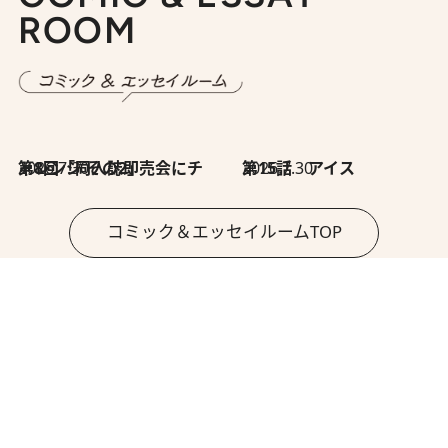
ROOM
2026.7.30
第8回「同人誌即売会にチャレンジ その2」
2026.7.30
第15話 アイス
コミック＆エッセイルームTOP