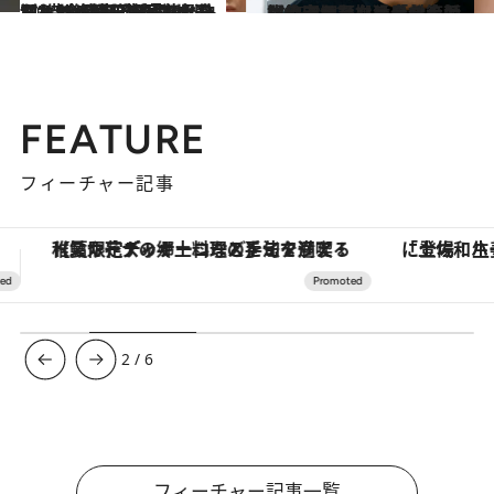
2026.5.14
【もっと読む】「あなたなら500万円借りられる、サインして」継母から“借金と自己破産”を迫られ、絶縁を決意…小田切ヒロ（44）が家族と決別した“決定的理由”
カルチャー
2025.8.12
【小田切ヒロ】「なんとなく老けたな＝自分の顔に飽きた証拠」今すぐ垢抜けるメイクテクを大公開＜崩れない猛暑対策も＞
ビューティ＆ヘルス
FEATURE
フィーチャー記事
「土佐和ハーブかき氷」がOMO7高知に登場！生姜、山椒、大葉など目にも舌にも涼を呼ぶ郷土の味
【銀座で出合う最旬美容】美髪ケアや上質な眠
3
/
6
フィーチャー記事一覧