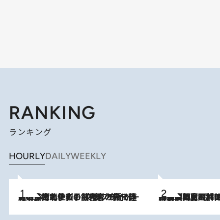
RANKING
ランキング
HOURLY
DAILY
WEEKLY
2026.8.3
《「文士の子ども被害者の会」発足！》阿川佐和子（72）が語る遠藤周作に北杜夫、劇作家・矢代静一の子どもたちの“文豪プライベート事件簿”
2026.8.8
「最後に見られてよかった」上野動物園の東園パンダ舎が解体前に特別公開。8月16日まで延長されたパネル展と共に辿る“半世紀”のパンダ飼育《解体工事の図面あり》