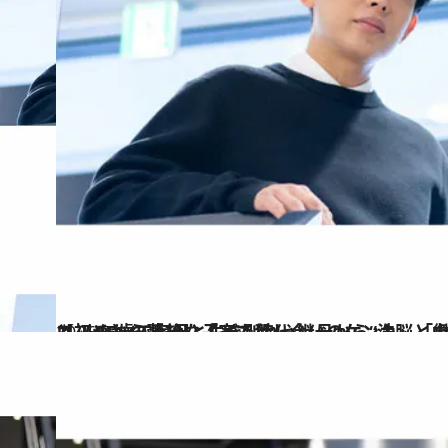
2026.5.14
【初めから読む】「家で殺し合いのケンカ」「継母を包丁で殺そうと…」5歳で実母と生き別れ→継母から“洗脳と虐待”を受けた小田切ヒロ（44）の壮絶な子ども時代
カルチャー