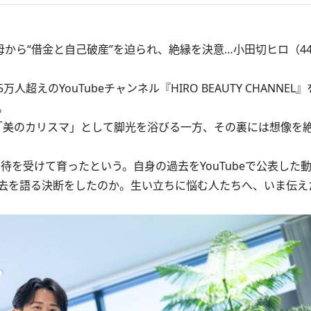
母から“借金と自己破産”を迫られ、絶縁を決意…小田切ヒロ（4
えのYouTubeチャンネル『HIRO BEAUTY CHANNEL
。
り「美のカリスマ」として脚光を浴びる一方、その裏には想像を
を受けて育ったという。自身の過去をYouTubeで公表した動
去を語る決断をしたのか。生い立ちに悩む人たちへ、いま伝え