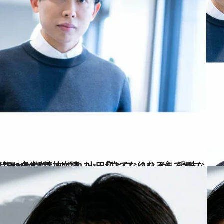
…小田切ヒロ（44）が、過酷な環境から逃げ出せた“きっかけ”