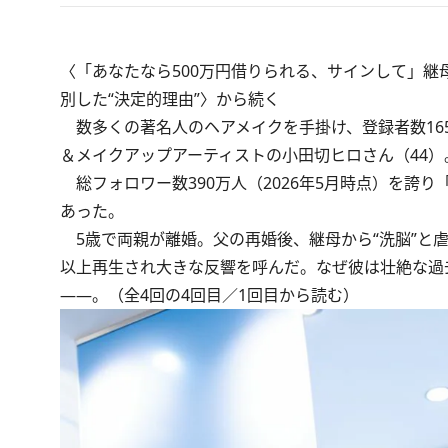
〈
「あなたなら500万円借りられる、サインして」継
別した“決定的理由”
〉から続く
数多くの著名人のヘアメイクを手掛け、登録者数165万人超
＆メイクアップアーティストの小田切ヒロさん（44）
総フォロワー数390万人（2026年5月時点）を誇
あった。
5歳で両親が離婚。父の再婚後、継母から“洗脳”と虐待
以上再生され大きな反響を呼んだ。なぜ彼は壮絶な過
――。（全4回の4回目／
1回目
から読む）