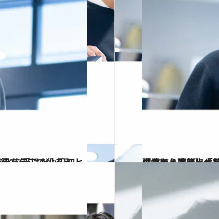
2026.5.14
【もっと読む】「父親から半殺しにされた」「立てなくなるまでボコボコに」家族に虐待され中2で精神崩壊
カルチャー