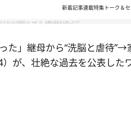
新着記事
連載
特集
トーク＆セ
スマ”になった小田切ヒロ（44）が、壮絶な過去を公表したワケ
った」継母から“洗脳と虐待”→
44）が、壮絶な過去を公表した