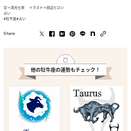
文＝流光七奈 イラスト＝田辺ヒロシ
占い
#牡牛座
#占い
Share
他の牡牛座の運勢もチェック！