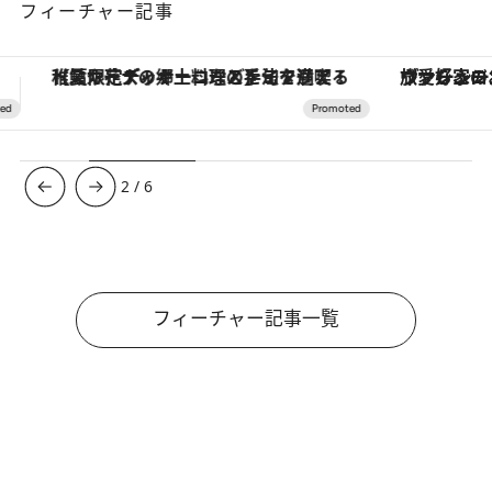
フィーチャー記事
ヴァシュロン・コンスタンタン「オーヴァーシーズ・オートマティック」。旅愛好家のお気に入りコレクションから、ジェンダーレスな新作が登場
【銀座で出合う最旬美容】美髪ケアや上質な眠
3
/
6
フィーチャー記事一覧