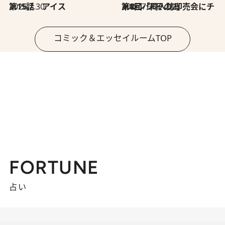
2026.7.30
第15話 アイス
2026.7.30
第8回「同人誌即売会にチャレンジ その2」
コミック＆エッセイルームTOP
FORTUNE
占い