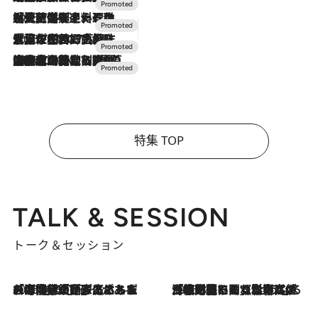
2026.7.24
【夏限定ディナーコース】旬を迎える稚鮎や花ズッキーニなどをイタリア・トスカーナの郷土料理の手法で満喫！
2026.7.17
「土佐和ハーブかき氷」がOMO7高知に登場！生姜、山椒、大葉など目にも舌にも涼を呼ぶ郷土の味
2026.7.10
NEW OPEN！【界 草津】名湯の地に誕生。趣の異なる2種の温泉と上州ならではの会席・蕎麦割烹など美食を味わう究極の癒やし旅
特集 TOP
TALK & SESSION
トーク＆セッション
2026.8.3
「今後値上げがあるとすれば…」「リスクがあるのは今年の冬」エネルギー専門家が語る、ホルムズ海峡封鎖が家庭にもたらす“ある心配”
2026.8.3
「住宅建てられない…」「サーチャージ料の高値が続いている」ホルムズ海峡封鎖による影響はいつまで続く？《エネルギー専門家に聞く“どうなる日本の暮らし”》