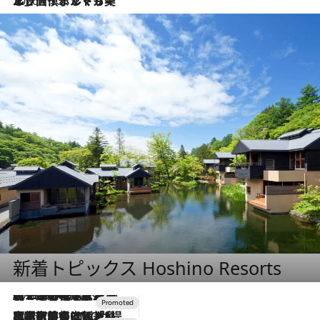
2026.7.13
エッセイ・ヤマザキマリ「慎ましくも美しき国 ポルトガル」
新着トピックス Hoshino Resorts
2026.8.7
【トンボの足水浴】ヒノキの香りに包まれて涼感マックス！約13℃の湧水かけ流しを避暑地「星野温泉 トンボの湯」で体験
2026.7.31
【ホテル帰省】という選択肢をOMOが提案。家族とほどよい距離を保つには「昼は実家、夜は気兼ねなくホテルで！」