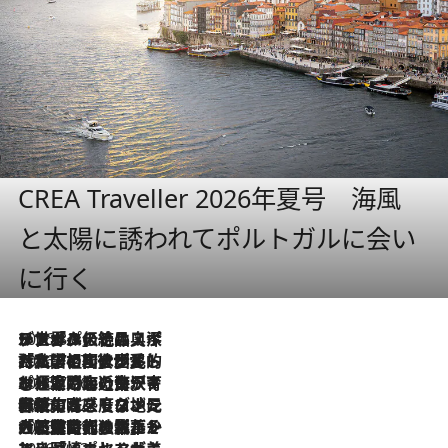
CREA Traveller 2026年夏号 海風
と太陽に誘われてポルトガルに会い
に行く
2026.8.8
リスボンの絶品スイーツ「パステル・デ・ナタ」とは？ポルトガル伝統の奥深い世界へ
2026.7.27
「私の祖国はポルトガル語です」国民的詩人フェルナンド・ペソアと、彼が愛した文学の街を歩く
2026.7.26
ポルトガル近海が育む極上の海の幸。キリリと冷えた白ワインと愉しむ、シーフード専門店の贅沢
2026.7.22
伝統の味をモダンに昇華。高感度な地元客が集う、リスボンの最旬ガストロノミー
2026.7.21
大航海時代の栄華から、震災、独裁、そして革命へ。ポルトガル・首都リスボンの石畳に刻まれた「歴史の光と影」