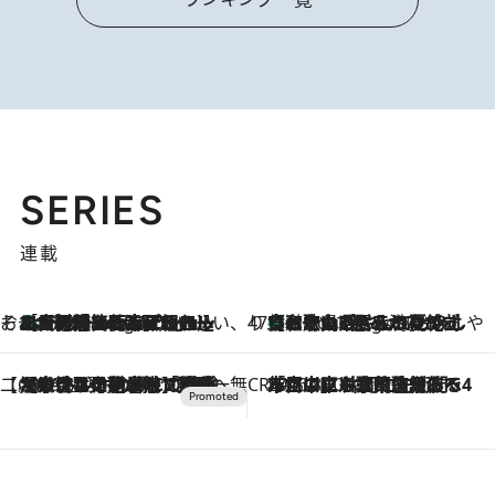
SERIES
連載
そおだよおこの関西おいしい、おやつ紀行
［大阪府箕面市］一皿一皿目の前で仕上げられる、料理を巧みに組み込んだアシェットデセールコース「ミチル アシェット デセール（Michiru assiette dessert）」
3 Hours Ago
47都道府県の手みやげ ひんやりスイーツで夏を満喫
【和歌山県】この夏絶対食べたい 冷やしておいしいおやつ3選 みかんがごろっと丸ごと入ったジュレ
3 Hours Ago
【CREA×星野リゾート】唯一無二。癒しと発見が待つ場所へ
2026.8.7
【トンボの足水浴】ヒノキの香りに包まれて涼感マックス！約13℃の湧水かけ流しを避暑地「星野温泉 トンボの湯」で体験
CREA'S CHOICE
2026.8.7
「立川にも歌舞伎があるんだよ」 片岡仁左衛門・市川中車ら豪華座組みで4年目の立川立飛歌舞伎へ