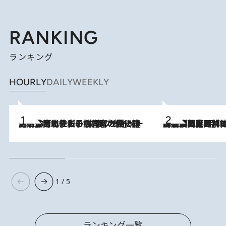
RANKING
ランキング
HOURLY
DAILY
WEEKLY
2026.8.3
《「文士の子ども被害者の会」発足！》阿川佐和子（72）が語る遠藤周作に北杜夫、劇作家・矢代静一の子どもたちの“文豪プライベート事件簿”
2026.8.8
「最後に見られてよかった」上野動物園の東園パンダ舎が解体前に特別公開。8月16日まで延長されたパネル展と共に辿る“半世紀”のパンダ飼育《解体工事の図面あり》
1 / 5
ランキング一覧