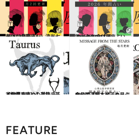
2026.7.29
《ほかの星座も》流光七奈の12星座占い
占い
2025.12.17
流光七奈の12星座占い 2026年の全体運
占い
2021.12.1
【12星座占い】牡牛座（おうし座）の運勢、基本性格まとめ
占い
2026.7.31
今月の運勢＆メッセージを公開「岡本翔子の星占い」
占い
FEATURE