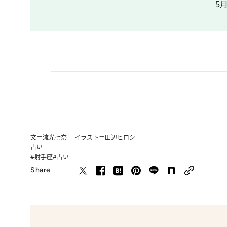
5
文＝流光七奈 イラスト＝田辺ヒロシ
占い
#射手座
#占い
Share