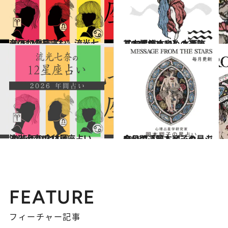
2026.7.29
《ほかの星座も》流光七奈の12星座占い
占い
2021.12.1
【12星座占い】水瓶座（みずがめ座）の運勢、基本性格まとめ
占い
2025.12.17
流光七奈の12星座占い 2026年の全体運
占い
2026.7.31
今月の運勢＆メッセージを公開「岡本翔子の星占い」
占い
FEATURE
フィーチャー記事