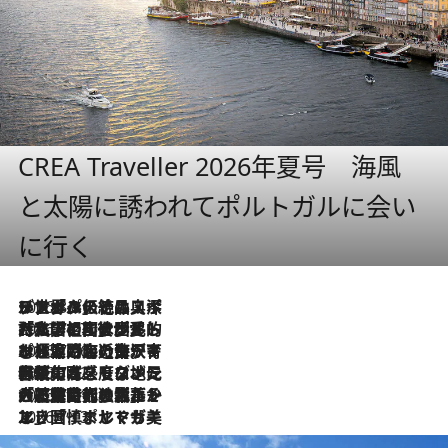
CREA Traveller 2026年夏号 海風
と太陽に誘われてポルトガルに会い
に行く
2026.8.8
リスボンの絶品スイーツ「パステル・デ・ナタ」とは？ポルトガル伝統の奥深い世界へ
2026.7.27
「私の祖国はポルトガル語です」国民的詩人フェルナンド・ペソアと、彼が愛した文学の街を歩く
2026.7.26
ポルトガル近海が育む極上の海の幸。キリリと冷えた白ワインと愉しむ、シーフード専門店の贅沢
2026.7.22
伝統の味をモダンに昇華。高感度な地元客が集う、リスボンの最旬ガストロノミー
2026.7.21
大航海時代の栄華から、震災、独裁、そして革命へ。ポルトガル・首都リスボンの石畳に刻まれた「歴史の光と影」
2026.7.13
エッセイ・ヤマザキマリ「慎ましくも美しき国 ポルトガル」