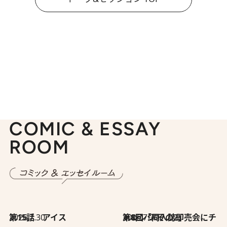
COMIC & ESSAY
ROOM
2026.7.30
第15話 アイス
2026.7.30
第8回「同人誌即売会にチャレンジ その2」