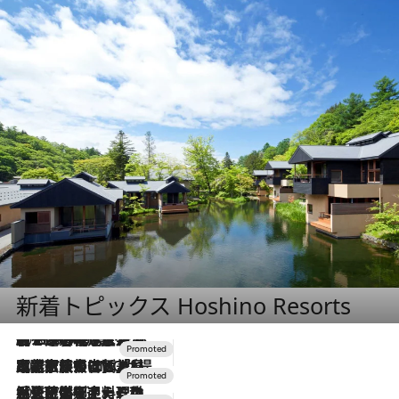
新着トピックス Hoshino Resorts
2026.8.7
【トンボの足水浴】ヒノキの香りに包まれて涼感マックス！約13℃の湧水かけ流しを避暑地「星野温泉 トンボの湯」で体験
2026.7.31
【ホテル帰省】という選択肢をOMOが提案。家族とほどよい距離を保つには「昼は実家、夜は気兼ねなくホテルで！」
2026.7.24
【夏限定ディナーコース】旬を迎える稚鮎や花ズッキーニなどをイタリア・トスカーナの郷土料理の手法で満喫！