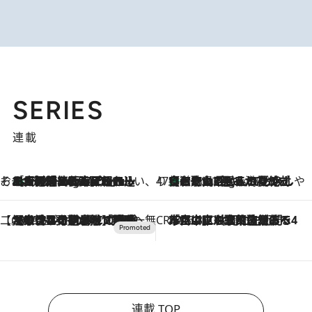
SERIES
連載
そおだよおこの関西おいしい、おやつ紀行
［大阪府箕面市］一皿一皿目の前で仕上げられる、料理を巧みに組み込んだアシェットデセールコース「ミチル アシェット デセール（Michiru assiette dessert）」
1 Hour Ago
47都道府県の手みやげ ひんやりスイーツで夏を満喫
【和歌山県】この夏絶対食べたい 冷やしておいしいおやつ3選 みかんがごろっと丸ごと入ったジュレ
1 Hour Ago
【CREA×星野リゾート】唯一無二。癒しと発見が待つ場所へ
2026.8.7
【トンボの足水浴】ヒノキの香りに包まれて涼感マックス！約13℃の湧水かけ流しを避暑地「星野温泉 トンボの湯」で体験
CREA'S CHOICE
2026.8.7
「立川にも歌舞伎があるんだよ」 片岡仁左衛門・市川中車ら豪華座組みで4年目の立川立飛歌舞伎へ
連載 TOP