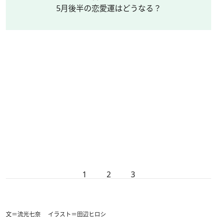
5月後半の恋愛運はどうなる？
1
2
3
文＝流光七奈 イラスト＝田辺ヒロシ