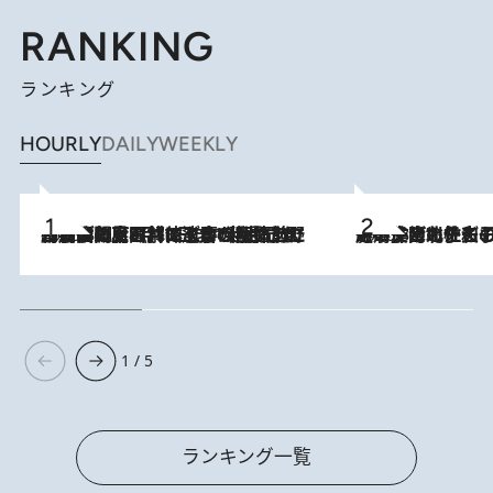
RANKING
ランキング
HOURLY
DAILY
WEEKLY
2026.8.8
「最後に見られてよかった」上野動物園の東園パンダ舎が解体前に特別公開。8月16日まで延長されたパネル展と共に辿る“半世紀”のパンダ飼育《解体工事の図面あり》
2026.8.3
《「文士の子ども被害者の会」発足！》阿川佐和子（72）が語る遠藤周作に北杜夫、劇作家・矢代静一の子どもたちの“文豪プライベート事件簿”
1 / 5
ランキング一覧