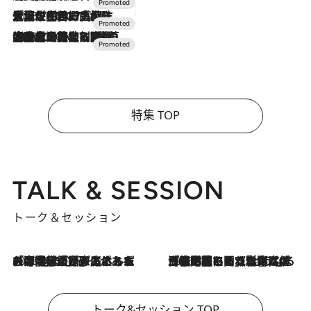
2026.7.17
「土佐和ハーブかき氷」がOMO7高知に登場！生姜、山椒、大葉など目にも舌にも涼を呼ぶ郷土の味
2026.7.10
NEW OPEN！【界 草津】名湯の地に誕生。趣の異なる2種の温泉と上州ならではの会席・蕎麦割烹など美食を味わう究極の癒やし旅
特集 TOP
TALK & SESSION
トーク＆セッション
2026.8.3
「今後値上げがあるとすれば…」「リスクがあるのは今年の冬」エネルギー専門家が語る、ホルムズ海峡封鎖が家庭にもたらす“ある心配”
2026.8.3
「住宅建てられない…」「サーチャージ料の高値が続いている」ホルムズ海峡封鎖による影響はいつまで続く？《エネルギー専門家に聞く“どうなる日本の暮らし”》
トーク&セッション TOP