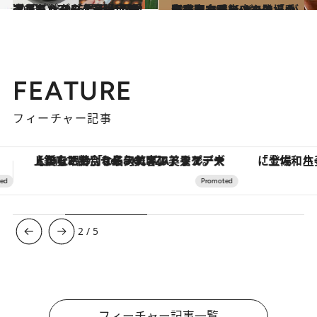
2026.1.25
《エキュート上野限定の逸品も》2026最新！ 可愛すぎるパンダスイーツ10選【パンダのケーキに焼きたてカヌレ、ティラミス…】
グルメ
2026.1.20
冬季限定【ヨックモックのショコラ シガール】がリッチな味わいで登場！ 東京駅一番街店では「手作りクッキーシュー」も販売中
グルメ
FEATURE
フィーチャー記事
「土佐和ハーブかき氷」がOMO7高知に登場！生姜、山椒、大葉など目にも舌にも涼を呼ぶ郷土の味
【夏限定ディナーコース】旬を迎
3
/
5
フィーチャー記事一覧