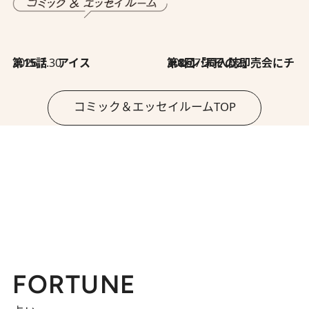
2026.7.30
第15話 アイス
2026.7.30
第8回「同人誌即売会にチャレンジ その2」
コミック＆エッセイルームTOP
FORTUNE