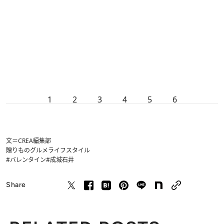
1
2
3
4
5
6
文＝CREA編集部
贈りもの
グルメ
ライフスタイル
#バレンタイン
#成城石井
Share