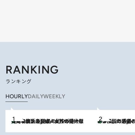
RANKING
ランキング
HOURLY
DAILY
WEEKLY
【ハワイ土産】ローカルの絶大な支持で復活！ 絶品の幻クッキー《元ファンの日本人女性が受け継いだ名店》
2 Hours Ago
あの伝説の限定トートも！ リニューアルした「ディーン＆
2 Hours Ago