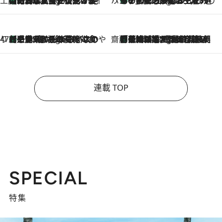
工藤まやのおもてなしハワイ
【ハワイ土産】ローカルの絶大な支持で復活！ 絶品の幻クッキー《元ファンの日本人女性が受け継いだ名店》
2 Hours Ago
ハワイ賢者 リサのお気に入りリスト
あの伝説の限定トートも！ リニューアルした「ディーン＆デルーカ ハワイ」で必須のお土産8選
2 Hours Ago
47都道府県の手みやげ ひんやりスイーツで夏を満喫
【三重県】この夏絶対食べたい 冷やしておいしいおやつ3選 お餅×アイスの新感覚スイーツ
2 Hours Ago
齋藤 薫 美容脳ルネサンス
「荷物が増えるほど旅ストレスは増す」美容ジャーナリストがたどり着いた最終結論。“化粧品を劇的に減らす”感動の凝縮美容とは
2 Hours Ago
連載 TOP
SPECIAL
特集