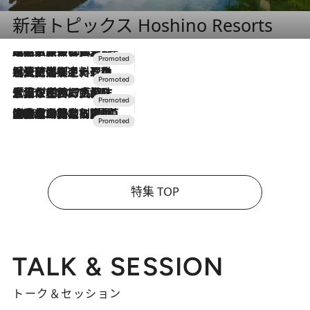
新着トピックス Hoshino Resorts
2026.7.31
【ホテル帰省】という選択肢をOMOが提案。家族とほどよい距離を保つには「昼は実家、夜は気兼ねなくホテルで！」
2026.7.24
【夏限定ディナーコース】旬を迎える稚鮎や花ズッキーニなどをイタリア・トスカーナの郷土料理の手法で満喫！
2026.7.17
「土佐和ハーブかき氷」がOMO7高知に登場！生姜、山椒、大葉など目にも舌にも涼を呼ぶ郷土の味
2026.7.10
NEW OPEN！【界 草津】名湯の地に誕生。趣の異なる2種の温泉と上州ならではの会席・蕎麦割烹など美食を味わう究極の癒やし旅
特集 TOP
TALK & SESSION
トーク＆セッション