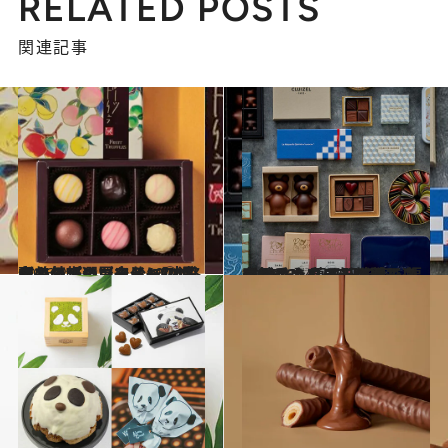
RELATED POSTS
関連記事
2026.2.6
【カルディコーヒーファームのバレンタイン】週末の外出ついで＆1000円台で気軽に買える、“本格チョコ”6選〈自分へのご褒美、プチギフトに◎〉
グルメ
2026.1.24
【DEAN & DELUCAで選ぶバレンタインの贈りもの2026】菓子研究家・福田里香さんコラボ菓子に老舗ショコラトリー、スターシェフの新作も！
グルメ