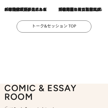
2026.8.3
「今後値上げがあるとすれば…」「リスクがあるのは今年の冬」エネルギー専門家が語る、ホルムズ海峡封鎖が家庭にもたらす“ある心配”
2026.8.3
「住宅建てられない…」「サーチャージ料の高値が続いている」ホルムズ海峡封鎖による影響はいつまで続く？《エネルギー専門家に聞く“どうなる日本の暮らし”》
トーク&セッション TOP
COMIC & ESSAY
ROOM