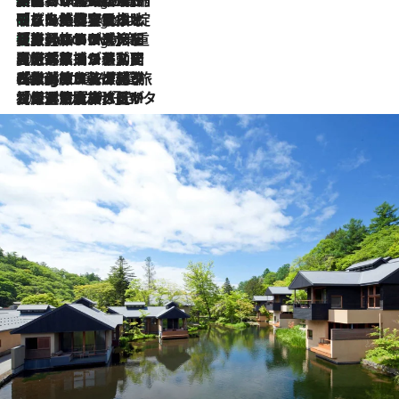
「旅先には金髪ウィッグを持参」日本と同じメイクでは損してる!? 美容ジャーナリストが提案する“掟破りの旅美容”とは
2 Hours Ago
【厳選旅コスメ】「身軽さ＆UV対策重視！」ヘアアーティストshucoが選んだ夏旅ベストコスメを発表【Mサイズジップ】
2 Hours Ago
2026.8.5
【厳選旅コスメ】国内をあちこち移動する河井菜摘が選んだ夏旅ベストコスメ発表！「リラックスアイテムはマスト」【Mサイズジップ】
2026.8.4
【厳選旅コスメ】「紫外線＆乾燥対策しながらメイク感も！」ヘア＆メイクGeorgeが選んだ夏旅ベストコスメを発表！【Mサイズジップ】
2026.8.3
【厳選旅コスメ】「保湿もタイパ重視！」“サウナ好き”タレント清水みさとが愛用する夏旅ベストコスメを発表！【Mサイズジップ】