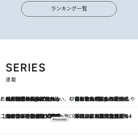
ランキング一覧
SERIES
連載
そおだよおこの関西おいしい、おやつ紀行
［大阪府箕面市］一皿一皿目の前で仕上げられる、料理を巧みに組み込んだアシェットデセールコース「ミチル アシェット デセール（Michiru assiette dessert）」
6 Hours Ago
47都道府県の手みやげ ひんやりスイーツで夏を満喫
【和歌山県】この夏絶対食べたい 冷やしておいしいおやつ3選 みかんがごろっと丸ごと入ったジュレ
6 Hours Ago
【CREA×星野リゾート】唯一無二。癒しと発見が待つ場所へ
2026.8.7
【トンボの足水浴】ヒノキの香りに包まれて涼感マックス！約13℃の湧水かけ流しを避暑地「星野温泉 トンボの湯」で体験
CREA'S CHOICE
2026.8.7
「立川にも歌舞伎があるんだよ」 片岡仁左衛門・市川中車ら豪華座組みで4年目の立川立飛歌舞伎へ