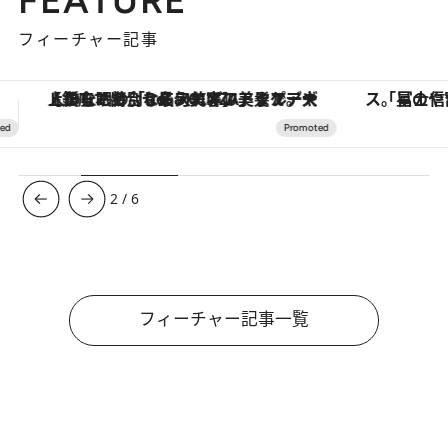
フィーチャー記事
「星のや富士」でデジタルデトックス。冨士信仰の歴史を辿り、心身を調える。
ヴァシュロン・コンスタンタン
3
/
6
フィーチャー記事一覧