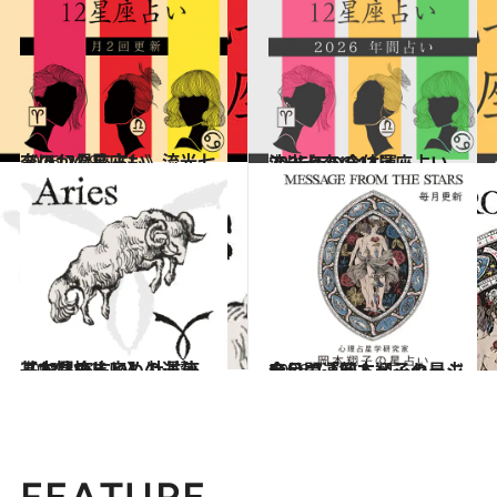
2026.7.29
《ほかの星座も》流光七奈の12星座占い
占い
2025.12.17
流光七奈の12星座占い 2026年の全体運
占い
2021.12.1
【12星座占い】牡羊座（おひつじ座）の運勢、基本性格まとめ
占い
2026.7.31
今月の運勢＆メッセージを公開「岡本翔子の星占い」
占い
FEATURE