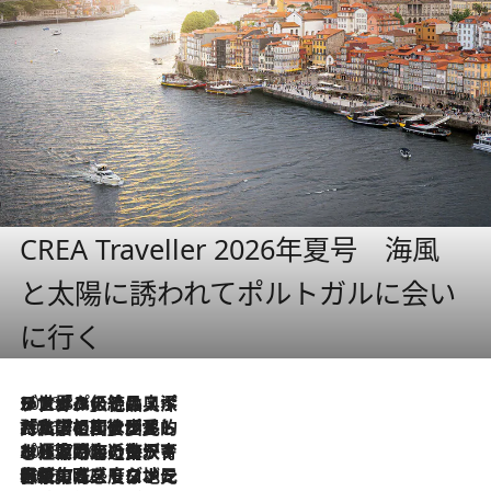
CREA Traveller 2026年夏号 海風
と太陽に誘われてポルトガルに会い
に行く
2026.8.8
リスボンの絶品スイーツ「パステル・デ・ナタ」とは？ポルトガル伝統の奥深い世界へ
2026.7.27
「私の祖国はポルトガル語です」国民的詩人フェルナンド・ペソアと、彼が愛した文学の街を歩く
2026.7.26
ポルトガル近海が育む極上の海の幸。キリリと冷えた白ワインと愉しむ、シーフード専門店の贅沢
2026.7.22
伝統の味をモダンに昇華。高感度な地元客が集う、リスボンの最旬ガストロノミー