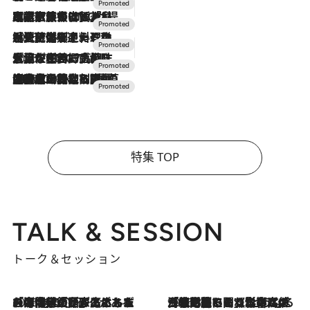
2026.7.31
【ホテル帰省】という選択肢をOMOが提案。家族とほどよい距離を保つには「昼は実家、夜は気兼ねなくホテルで！」
2026.7.24
【夏限定ディナーコース】旬を迎える稚鮎や花ズッキーニなどをイタリア・トスカーナの郷土料理の手法で満喫！
2026.7.17
「土佐和ハーブかき氷」がOMO7高知に登場！生姜、山椒、大葉など目にも舌にも涼を呼ぶ郷土の味
2026.7.10
NEW OPEN！【界 草津】名湯の地に誕生。趣の異なる2種の温泉と上州ならではの会席・蕎麦割烹など美食を味わう究極の癒やし旅
特集 TOP
TALK & SESSION
トーク＆セッション
2026.8.3
「今後値上げがあるとすれば…」「リスクがあるのは今年の冬」エネルギー専門家が語る、ホルムズ海峡封鎖が家庭にもたらす“ある心配”
2026.8.3
「住宅建てられない…」「サーチャージ料の高値が続いている」ホルムズ海峡封鎖による影響はいつまで続く？《エネルギー専門家に聞く“どうなる日本の暮らし”》