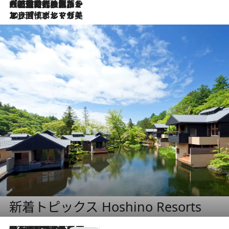
2026.7.21
大航海時代の栄華から、震災、独裁、そして革命へ。ポルトガル・首都リスボンの石畳に刻まれた「歴史の光と影」
2026.7.13
エッセイ・ヤマザキマリ「慎ましくも美しき国 ポルトガル」
新着トピックス Hoshino Resorts
2026.8.7
【トンボの足水浴】ヒノキの香りに包まれて涼感マックス！約13℃の湧水かけ流しを避暑地「星野温泉 トンボの湯」で体験