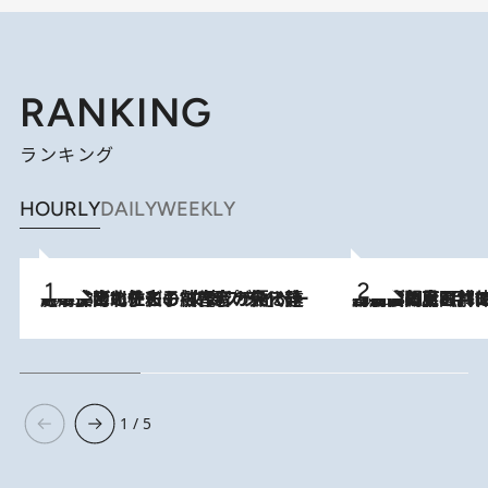
RANKING
ランキング
HOURLY
DAILY
WEEKLY
2026.8.3
《「文士の子ども被害者の会」発足！》阿川佐和子（72）が語る遠藤周作に北杜夫、劇作家・矢代静一の子どもたちの“文豪プライベート事件簿”
2026.8.8
「最後に見られてよかった」上野動物園の東園パンダ舎が解体前に特別公開。8月16日まで延長されたパネル展と共に辿る“半世紀”のパンダ飼育《解体工事の図面あり》
1 / 5