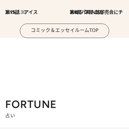
2026.7.30
第15話 アイス
2026.7.30
第8回「同人誌即売会にチャレンジ その2」
コミック＆エッセイルームTOP
FORTUNE
占い