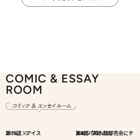
COMIC & ESSAY
ROOM
2026.7.30
第15話 アイス
2026.7.30
第8回「同人誌即売会にチャレンジ その2」