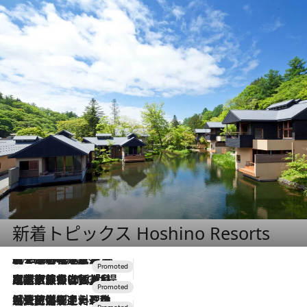
新着トピックス Hoshino Resorts
2026.8.7
【トンボの足水浴】ヒノキの香りに包まれて涼感マックス！約13℃の湧水かけ流しを避暑地「星野温泉 トンボの湯」で体験
2026.7.31
【ホテル帰省】という選択肢をOMOが提案。家族とほどよい距離を保つには「昼は実家、夜は気兼ねなくホテルで！」
2026.7.24
【夏限定ディナーコース】旬を迎える稚鮎や花ズッキーニなどをイタリア・トスカーナの郷土料理の手法で満喫！