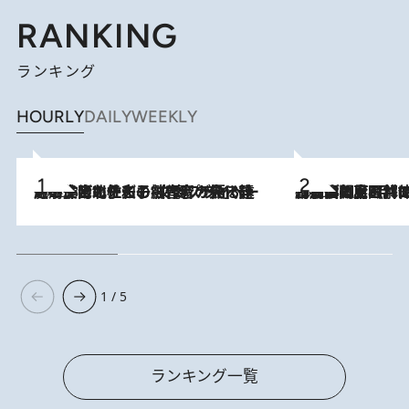
RANKING
ランキング
HOURLY
DAILY
WEEKLY
2026.8.3
《「文士の子ども被害者の会」発足！》阿川佐和子（72）が語る遠藤周作に北杜夫、劇作家・矢代静一の子どもたちの“文豪プライベート事件簿”
2026.8.8
「最後に見られてよかった」上野動物園の東園パンダ舎が解体前に特別公開。8月16日まで延長されたパネル展と共に辿る“半世紀”のパンダ飼育《解体工事の図面あり》
1 / 5
ランキング一覧