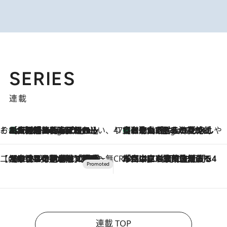
SERIES
連載
そおだよおこの関西おいしい、おやつ紀行
［大阪府箕面市］一皿一皿目の前で仕上げられる、料理を巧みに組み込んだアシェットデセールコース「ミチル アシェット デセール（Michiru assiette dessert）」
5 Hours Ago
47都道府県の手みやげ ひんやりスイーツで夏を満喫
【和歌山県】この夏絶対食べたい 冷やしておいしいおやつ3選 みかんがごろっと丸ごと入ったジュレ
5 Hours Ago
【CREA×星野リゾート】唯一無二。癒しと発見が待つ場所へ
2026.8.7
【トンボの足水浴】ヒノキの香りに包まれて涼感マックス！約13℃の湧水かけ流しを避暑地「星野温泉 トンボの湯」で体験
CREA'S CHOICE
2026.8.7
「立川にも歌舞伎があるんだよ」 片岡仁左衛門・市川中車ら豪華座組みで4年目の立川立飛歌舞伎へ
連載 TOP