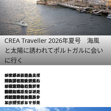
CREA Traveller 2026年夏号 海風
と太陽に誘われてポルトガルに会い
に行く
2026.8.8
リスボンの絶品スイーツ「パステル・デ・ナタ」とは？ポルトガル伝統の奥深い世界へ
2026.7.27
「私の祖国はポルトガル語です」国民的詩人フェルナンド・ペソアと、彼が愛した文学の街を歩く
2026.7.26
ポルトガル近海が育む極上の海の幸。キリリと冷えた白ワインと愉しむ、シーフード専門店の贅沢
2026.7.22
伝統の味をモダンに昇華。高感度な地元客が集う、リスボンの最旬ガストロノミー
2026.7.21
大航海時代の栄華から、震災、独裁、そして革命へ。ポルトガル・首都リスボンの石畳に刻まれた「歴史の光と影」
2026.7.13
エッセイ・ヤマザキマリ「慎ましくも美しき国 ポルトガル」