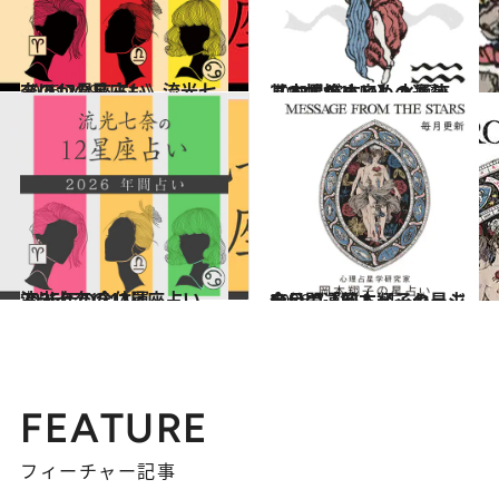
2026.7.29
《ほかの星座も》流光七奈の12星座占い
占い
2021.12.1
【12星座占い】水瓶座（みずがめ座）の運勢、基本性格まとめ
占い
2025.12.17
流光七奈の12星座占い 2026年の全体運
占い
2026.7.31
今月の運勢＆メッセージを公開「岡本翔子の星占い」
占い
FEATURE
フィーチャー記事