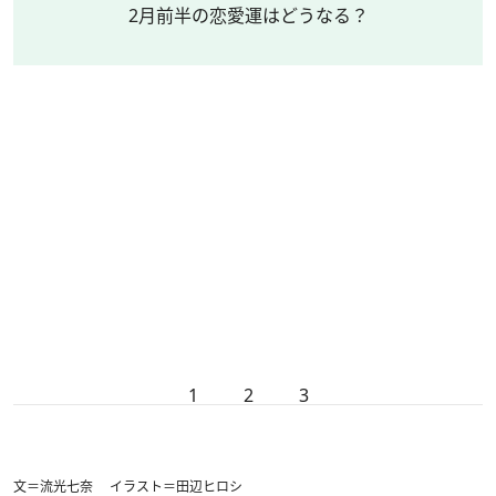
2月前半の恋愛運はどうなる？
1
2
3
文＝流光七奈 イラスト＝田辺ヒロシ