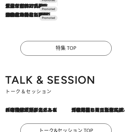
2026.7.17
「土佐和ハーブかき氷」がOMO7高知に登場！生姜、山椒、大葉など目にも舌にも涼を呼ぶ郷土の味
2026.7.10
NEW OPEN！【界 草津】名湯の地に誕生。趣の異なる2種の温泉と上州ならではの会席・蕎麦割烹など美食を味わう究極の癒やし旅
特集 TOP
TALK & SESSION
トーク＆セッション
2026.8.3
「今後値上げがあるとすれば…」「リスクがあるのは今年の冬」エネルギー専門家が語る、ホルムズ海峡封鎖が家庭にもたらす“ある心配”
2026.8.3
「住宅建てられない…」「サーチャージ料の高値が続いている」ホルムズ海峡封鎖による影響はいつまで続く？《エネルギー専門家に聞く“どうなる日本の暮らし”》
トーク&セッション TOP