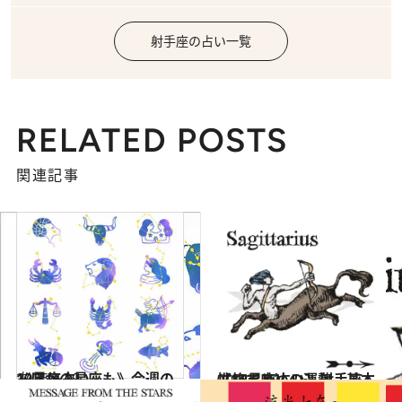
射手座の占い一覧
RELATED POSTS
関連記事
2026.3.29
《ほかの星座も》今週の12星座占い
占い
2021.12.1
【12星座占い】射手座（いて座）の運勢、基本性格まとめ
占い