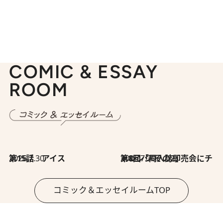
COMIC & ESSAY
ROOM
2026.7.30
第15話 アイス
2026.7.30
第8回「同人誌即売会にチャレンジ その2」
コミック＆エッセイルームTOP