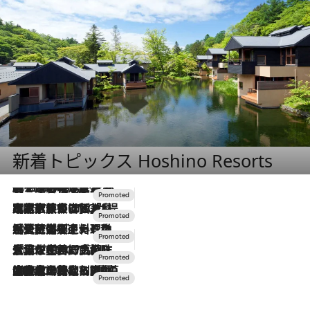
新着トピックス Hoshino Resorts
2026.8.7
【トンボの足水浴】ヒノキの香りに包まれて涼感マックス！約13℃の湧水かけ流しを避暑地「星野温泉 トンボの湯」で体験
2026.7.31
【ホテル帰省】という選択肢をOMOが提案。家族とほどよい距離を保つには「昼は実家、夜は気兼ねなくホテルで！」
2026.7.24
【夏限定ディナーコース】旬を迎える稚鮎や花ズッキーニなどをイタリア・トスカーナの郷土料理の手法で満喫！
2026.7.17
「土佐和ハーブかき氷」がOMO7高知に登場！生姜、山椒、大葉など目にも舌にも涼を呼ぶ郷土の味
2026.7.10
NEW OPEN！【界 草津】名湯の地に誕生。趣の異なる2種の温泉と上州ならではの会席・蕎麦割烹など美食を味わう究極の癒やし旅