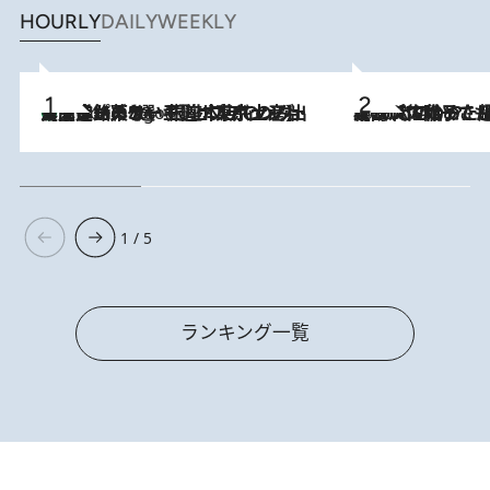
HOURLY
DAILY
WEEKLY
【間違いのない王道・東京土産】資生堂パーラー 銀座本店でのみ出会える銘菓5選《極上プディング・濃厚チーズケーキ・ボンボンショコラほか》
6 Hours Ago
2026.8.5
【阿川佐和子さんの年とる力】なぜ70代で始めた趣味は“こんなに楽しい”のか？ ピアノ、俳句…スランプに陥っても続けられる“ある秘訣”とは
1 / 5
ランキング一覧