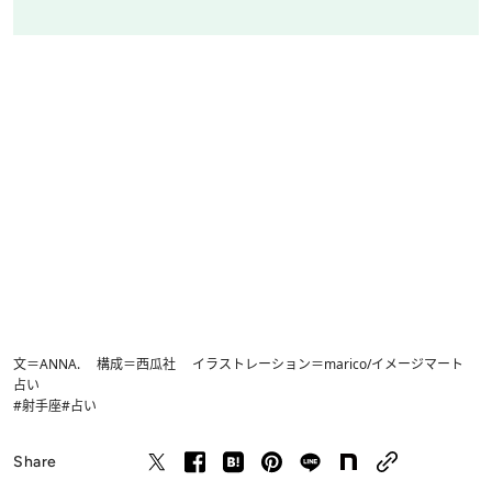
文＝ANNA. 構成＝西瓜社 イラストレーション＝marico/イメージマート
占い
#射手座
#占い
Share