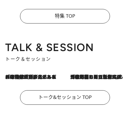
特集 TOP
TALK & SESSION
トーク＆セッション
2026.8.3
「今後値上げがあるとすれば…」「リスクがあるのは今年の冬」エネルギー専門家が語る、ホルムズ海峡封鎖が家庭にもたらす“ある心配”
2026.8.3
「住宅建てられない…」「サーチャージ料の高値が続いている」ホルムズ海峡封鎖による影響はいつまで続く？《エネルギー専門家に聞く“どうなる日本の暮らし”》
トーク&セッション TOP