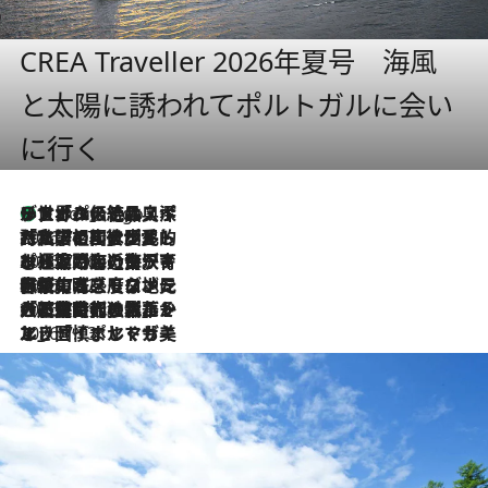
CREA Traveller 2026年夏号 海風
と太陽に誘われてポルトガルに会い
に行く
リスボンの絶品スイーツ「パステル・デ・ナタ」とは？ポルトガル伝統の奥深い世界へ
6 Hours Ago
2026.7.27
「私の祖国はポルトガル語です」国民的詩人フェルナンド・ペソアと、彼が愛した文学の街を歩く
2026.7.26
ポルトガル近海が育む極上の海の幸。キリリと冷えた白ワインと愉しむ、シーフード専門店の贅沢
2026.7.22
伝統の味をモダンに昇華。高感度な地元客が集う、リスボンの最旬ガストロノミー
2026.7.21
大航海時代の栄華から、震災、独裁、そして革命へ。ポルトガル・首都リスボンの石畳に刻まれた「歴史の光と影」
2026.7.13
エッセイ・ヤマザキマリ「慎ましくも美しき国 ポルトガル」