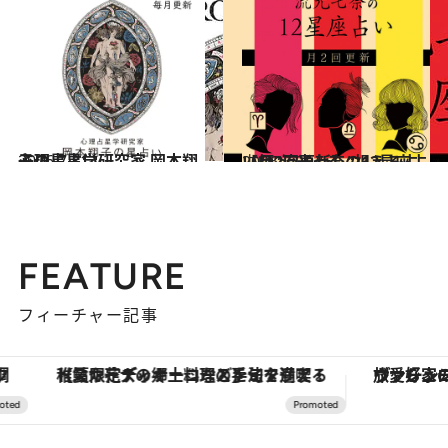
2026.7.31
心理占星学研究家 岡本翔子の星占い
占い
2026.7.29
【月2回更新】“視える占い師”流光七奈の12星座占い
占い
FEATURE
フィーチャー記事
【夏限定ディナーコース】旬を迎える稚鮎や花ズッキーニなどをイタリア・トスカーナの郷土料理の手法で満喫！
ヴァシュロン・コンスタンタン