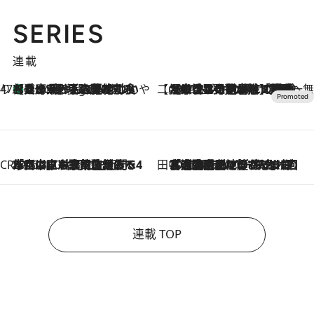
SERIES
連載
47都道府県の手みやげ ひんやりスイーツで夏を満喫
【兵庫県】この夏絶対食べたい 冷やしておいしいおやつ3選 淡路島の恵みをジェラートに集約
6 Hours Ago
【CREA×星野リゾート】唯一無二。癒しと発見が待つ場所へ
2026.8.7
【トンボの足水浴】ヒノキの香りに包まれて涼感マックス！約13℃の湧水かけ流しを避暑地「星野温泉 トンボの湯」で体験
CREA'S CHOICE
2026.8.7
「立川にも歌舞伎があるんだよ」 片岡仁左衛門・市川中車ら豪華座組みで4年目の立川立飛歌舞伎へ
田中稲の勝手に再ブーム
2026.8.7
「湘南乃風に憧れて」観客大盛上がりの“タオル回し”に、ラッパー顔負けの高速歌唱まで…さだまさし（74）のアグレッシブすぎる現在地
連載 TOP