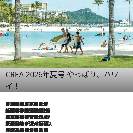
CREA 2026年夏号 やっぱり、ハワ
イ！
【厳選旅コスメ】「多機能アイテムがメイン！」旅好き美容エディターが選んだ夏旅ベストコスメを発表【Mサイズジップ】
2026.8.7
2026.8.6
「荷物が増えるほど旅ストレスは増す」美容ジャーナリストがたどり着いた最終結論。“化粧品を劇的に減らす”感動の凝縮美容とは
2026.8.6
「旅先には金髪ウィッグを持参」日本と同じメイクでは損してる!? 美容ジャーナリストが提案する“掟破りの旅美容”とは
2026.8.6
【厳選旅コスメ】「身軽さ＆UV対策重視！」ヘアアーティストshucoが選んだ夏旅ベストコスメを発表【Mサイズジップ】
2026.8.5
【厳選旅コスメ】国内をあちこち移動する河井菜摘が選んだ夏旅ベストコスメ発表！「リラックスアイテムはマスト」【Mサイズジップ】