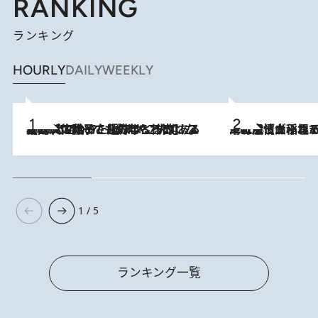
RANKING
ランキング
HOURLY
DAILY
WEEKLY
2026.8.5
【阿川佐和子さんの年とる力】なぜ70代で始めた趣味は“こんなに楽しい”のか？ ピアノ、俳句…スランプに陥っても続けられる“ある秘訣”とは
2026.8.5
下町風情あふれる台北屈指の人気エリア・大稲埕でセンスのいい台湾土産《ヴィン
1 / 5
ランキング一覧