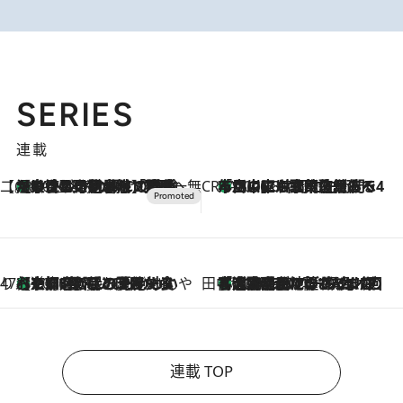
SERIES
連載
【CREA×星野リゾート】唯一無二。癒しと発見が待つ場所へ
【トンボの足水浴】ヒノキの香りに包まれて涼感マックス！約13℃の湧水かけ流しを避暑地「星野温泉 トンボの湯」で体験
2026.8.7
CREA'S CHOICE
「立川にも歌舞伎があるんだよ」 片岡仁左衛門・市川中車ら豪華座組みで4年目の立川立飛歌舞伎へ
2026.8.7
47都道府県の手みやげ ひんやりスイーツで夏を満喫
【京都府】この夏絶対食べたい 冷やしておいしいおやつ3選 ひと口目から心を掴む新緑のテリーヌ
2026.8.7
田中稲の勝手に再ブーム
「湘南乃風に憧れて」観客大盛上がりの“タオル回し”に、ラッパー顔負けの高速歌唱まで…さだまさし（74）のアグレッシブすぎる現在地
2026.8.7
連載 TOP