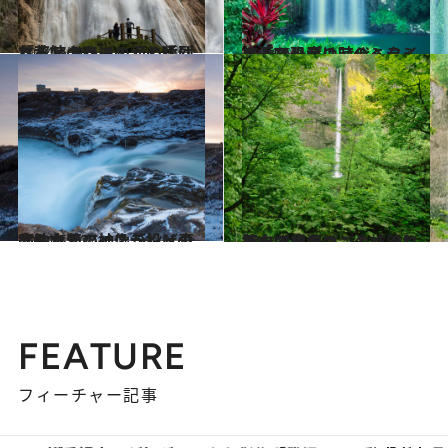
2014.6.20
「花嫁のベール」と呼ばれるメキシコの滝の猛烈な水しぶき
旅＆お出かけ
2014.6.3
オーストラリアのミラミラ滝で恐竜の時代へタイムトリップ
旅＆お出かけ
2014.5.12
北欧土着の神像が投げ棄てられたアイスランドの豪快な滝
旅＆お出かけ
2014.5.3
純白の絹糸のごとく流れ落ちるオレゴンの峡谷にたたずむ滝
旅＆お出かけ
FEATURE
フィーチャー記事