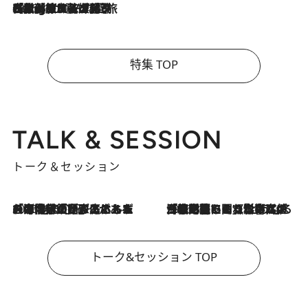
2026.8.4
【厳選旅コスメ】「紫外線＆乾燥対策しながらメイク感も！」ヘア＆メイクGeorgeが選んだ夏旅ベストコスメを発表！【Mサイズジップ】
特集 TOP
TALK & SESSION
トーク＆セッション
2026.8.3
「今後値上げがあるとすれば…」「リスクがあるのは今年の冬」エネルギー専門家が語る、ホルムズ海峡封鎖が家庭にもたらす“ある心配”
2026.8.3
「住宅建てられない…」「サーチャージ料の高値が続いている」ホルムズ海峡封鎖による影響はいつまで続く？《エネルギー専門家に聞く“どうなる日本の暮らし”》
トーク&セッション TOP