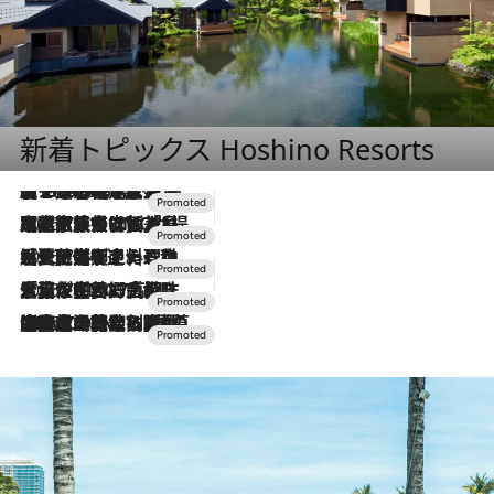
新着トピックス Hoshino Resorts
【トンボの足水浴】ヒノキの香りに包まれて涼感マックス！約13℃の湧水かけ流しを避暑地「星野温泉 トンボの湯」で体験
2026.8.7
2026.7.31
【ホテル帰省】という選択肢をOMOが提案。家族とほどよい距離を保つには「昼は実家、夜は気兼ねなくホテルで！」
2026.7.24
【夏限定ディナーコース】旬を迎える稚鮎や花ズッキーニなどをイタリア・トスカーナの郷土料理の手法で満喫！
2026.7.17
「土佐和ハーブかき氷」がOMO7高知に登場！生姜、山椒、大葉など目にも舌にも涼を呼ぶ郷土の味
2026.7.10
NEW OPEN！【界 草津】名湯の地に誕生。趣の異なる2種の温泉と上州ならではの会席・蕎麦割烹など美食を味わう究極の癒やし旅