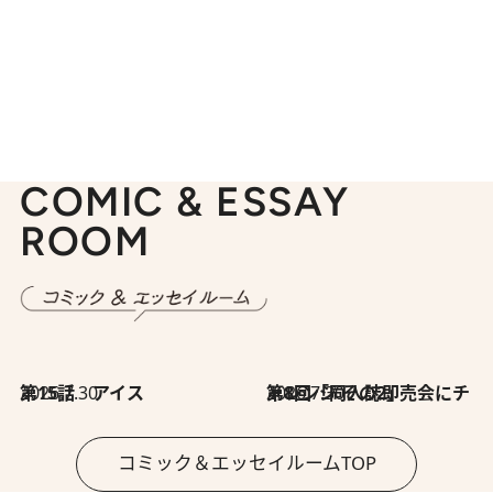
COMIC & ESSAY
ROOM
2026.7.30
第15話 アイス
2026.7.30
第8回「同人誌即売会にチャレンジ その2」
コミック＆エッセイルームTOP