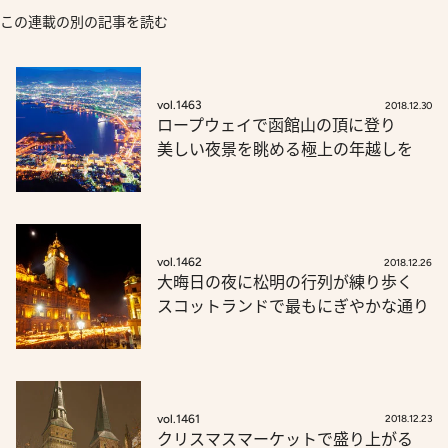
この連載の別の記事を読む
vol.1463
2018.12.30
ロープウェイで函館山の頂に登り
美しい夜景を眺める極上の年越しを
vol.1462
2018.12.26
大晦日の夜に松明の行列が練り歩く
スコットランドで最もにぎやかな通り
vol.1461
2018.12.23
クリスマスマーケットで盛り上がる