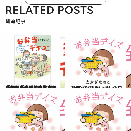
RELATED POSTS
関連記事
2025.10.29
「娘は食が細めで注文が多い」「夫が健康診断にひっかかって」著者・たかぎなおこさんの毎日のお弁当づくりに変化が…!?
カルチャー
2025.10.29
『フダン弁当、ハレの日弁当』はじめに
コミック ＆ エッセイ