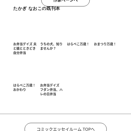
たかぎ なおこの既刊本
お弁当デイズ 夫
うちの犬、知り
はらぺこ万歳！
おまつり万歳！
と娘とときどき
ませんか？
自分弁当
はらぺこ万歳！
お弁当デイズ
おかわり
フダン弁当、ハ
レの日弁当
コミックエッセイルーム TOPへ