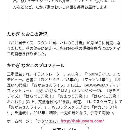
出、駅弁やテイクアウトのお弁当、アウトドアで食べるごは
んなどなど、たかぎ家のおいしい話を毎月お届けします！
たかぎ なおこの近況
『お弁当デイズ フダン弁当、ハレの日弁当』10月16日に発売にな
りました。秋の読書に是非～。先日娘の秋の運動会弁当にはツナマ
ヨ海苔巻き作りました。
たかぎ なおこのプロフィール
三重県生まれ。イラストレーター。2003年、『150cmライフ。』で
デビュー。著書に『ひとりぐらしも5年め』『マラソン1年生』『お
互い40代婚』『おかあさんライフ。』(以上、KADOKAWA/メディア
ファクトリー)、『良いかげんごはん』(オレンジページ)、『浮き草
デイズ』『はらぺこ万歳！』『おまつり万歳！』『はらぺこ万歳！
おかわり』(以上、文藝春秋)など多数。現在、『レタスクラブ』にて
「おかあさんライフ。」、WEBレタスクラブにて「体力アップ1年
生」を連載中。2015年に結婚、一児の母となり、子育て満喫中。
ホームページ
：「ホクソエム」
http://hokusoem.com/
作家ページへ