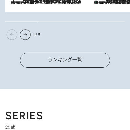
2026.8.5
【阿川佐和子さんの年とる力】なぜ70代で始めた趣味は“こんなに楽しい”のか？ ピアノ、俳句…スランプに陥っても続けられる“ある秘訣”とは
「湘南乃風に憧れて」観客大盛上がりの“タオル回し”に、ラッパー顔負けの高速歌唱まで…さだまさし（74）のアグレッシブすぎる現在地
1 Hour Ago
1 / 5
ランキング一覧
SERIES
連載