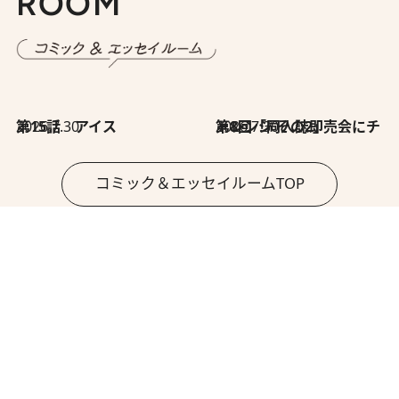
ROOM
2026.7.30
第15話 アイス
2026.7.30
第8回「同人誌即売会にチャレンジ その2」
コミック＆エッセイルームTOP