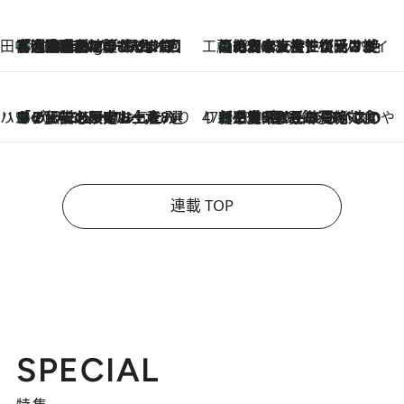
田中稲の勝手に再ブーム
「湘南乃風に憧れて」観客大盛上がりの“タオル回し”に、ラッパー顔負けの高速歌唱まで…さだまさし（74）のアグレッシブすぎる現在地
1 Hour Ago
工藤まやのおもてなしハワイ
【ハワイ土産】ローカルの絶大な支持で復活！ 絶品の幻クッキー《元ファンの日本人女性が受け継いだ名店》
2026.8.6
ハワイ賢者 リサのお気に入りリスト
あの伝説の限定トートも！ リニューアルした「ディーン＆デルーカ ハワイ」で必須のお土産8選
2026.8.6
47都道府県の手みやげ ひんやりスイーツで夏を満喫
【三重県】この夏絶対食べたい 冷やしておいしいおやつ3選 お餅×アイスの新感覚スイーツ
2026.8.6
連載 TOP
SPECIAL