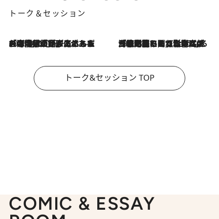
トーク＆セッション
2026.8.3
「今後値上げがあるとすれば…」「リスクがあるのは今年の冬」エネルギー専門家が語る、ホルムズ海峡封鎖が家庭にもたらす“ある心配”
2026.8.3
「住宅建てられない…」「サーチャージ料の高値が続いている」ホルムズ海峡封鎖による影響はいつまで続く？《エネルギー専門家に聞く“どうなる日本の暮らし”》
トーク&セッション TOP
COMIC & ESSAY