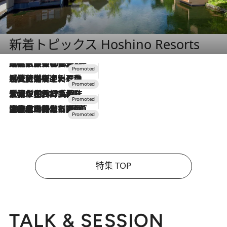
新着トピックス Hoshino Resorts
2026.7.31
【ホテル帰省】という選択肢をOMOが提案。家族とほどよい距離を保つには「昼は実家、夜は気兼ねなくホテルで！」
2026.7.24
【夏限定ディナーコース】旬を迎える稚鮎や花ズッキーニなどをイタリア・トスカーナの郷土料理の手法で満喫！
2026.7.17
「土佐和ハーブかき氷」がOMO7高知に登場！生姜、山椒、大葉など目にも舌にも涼を呼ぶ郷土の味
2026.7.10
NEW OPEN！【界 草津】名湯の地に誕生。趣の異なる2種の温泉と上州ならではの会席・蕎麦割烹など美食を味わう究極の癒やし旅
特集 TOP
TALK & SESSION