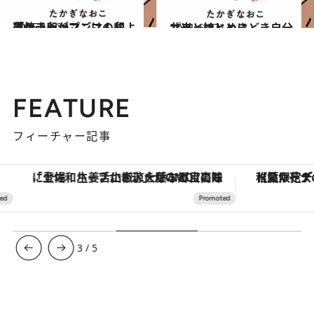
2025.10.29
薄焼き卵がマンマの印よ「ケチャップごはん弁当」
ファッション
2021.6.17
『夫と娘とときどき自分弁当』はじめに
ファッション
FEATURE
フィーチャー記事
「土佐和ハーブかき氷」がOMO7高知に登場！生姜、山椒、大葉など目にも舌にも涼を呼ぶ郷土の味
【夏限定ディナーコース】旬を迎
3
/
5