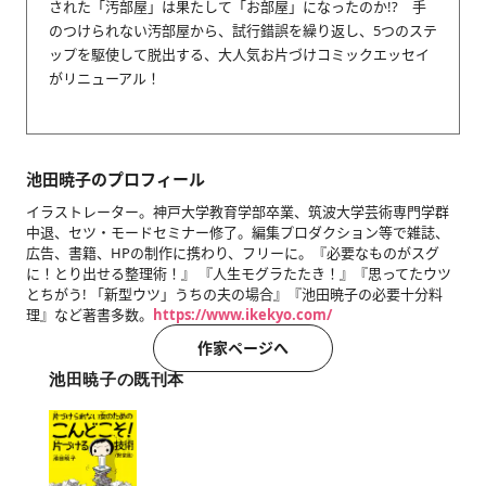
された「汚部屋」は果たして「お部屋」になったのか!? 手
のつけられない汚部屋から、試行錯誤を繰り返し、5つのステ
ップを駆使して脱出する、大人気お片づけコミックエッセイ
がリニューアル！
池田暁子のプロフィール
イラストレーター。神戸大学教育学部卒業、筑波大学芸術専門学群
中退、セツ・モードセミナー修了。編集プロダクション等で雑誌、
広告、書籍、HPの制作に携わり、フリーに。『必要なものがスグ
に！とり出せる整理術！』 『人生モグラたたき！』『思ってたウツ
とちがう! 「新型ウツ」うちの夫の場合』『池田暁子の必要十分料
理』など著書多数。
https://www.ikekyo.com/
作家ページへ
池田暁子の既刊本