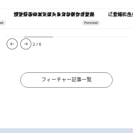
「土佐和ハーブかき氷」がOMO7高知に登場！生姜、山椒、大葉など目にも舌にも涼を呼ぶ郷土の味
【夏限定ディナーコース】旬を迎
3
/
6
フィーチャー記事一覧