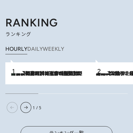
RANKING
ランキング
HOURLY
DAILY
WEEKLY
「最後に見られてよかった」上野動物園の東園パンダ舎が解体前に特別公開。8月16日まで延長されたパネル展と共に辿る“半世紀”のパンダ飼育《解体工事の図面あり》
2026.8.8
2026.8.5
【阿川佐和子さんの年とる力】なぜ70代で始めた趣味は“こんなに楽しい”のか？ ピアノ、俳句…スランプに陥っても続けられる“ある秘訣”とは
1 / 5