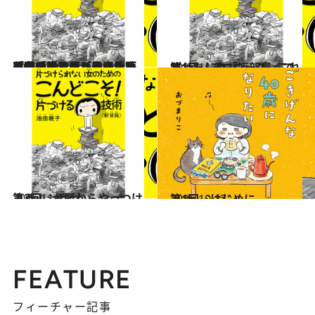
2025.11.6
【著者インタビューを読む】「こんまり」より「断捨離」より先に発売され、大ヒットした片づけ本の新装版が登場！ 著者が語る片づけの極意とは？
カルチャー
2025.11.6
第1回 プロローグ これがわたしの「汚部屋」です
ファッション
2025.11.6
第3回 台所からやっつけよう！
ファッション
2025.10.17
第1回 はじめに
ファッション
FEATURE
フィーチャー記事