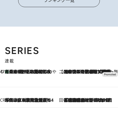
ランキング一覧
SERIES
連載
47都道府県の手みやげ ひんやりスイーツで夏を満喫
【兵庫県】この夏絶対食べたい 冷やしておいしいおやつ3選 淡路島の恵みをジェラートに集約
2026.8.8
【CREA×星野リゾート】唯一無二。癒しと発見が待つ場所へ
2026.8.7
【トンボの足水浴】ヒノキの香りに包まれて涼感マックス！約13℃の湧水かけ流しを避暑地「星野温泉 トンボの湯」で体験
CREA'S CHOICE
2026.8.7
「立川にも歌舞伎があるんだよ」 片岡仁左衛門・市川中車ら豪華座組みで4年目の立川立飛歌舞伎へ
田中稲の勝手に再ブーム
2026.8.7
「湘南乃風に憧れて」観客大盛上がりの“タオル回し”に、ラッパー顔負けの高速歌唱まで…さだまさし（74）のアグレッシブすぎる現在地