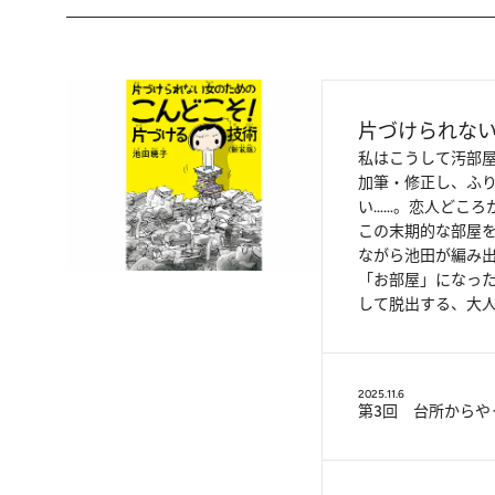
片づけられな
私はこうして汚部屋
加筆・修正し、ふ
い……。恋人どこ
この末期的な部屋
ながら池田が編み出
「お部屋」になった
して脱出する、大
2025.11.6
第3回 台所からや