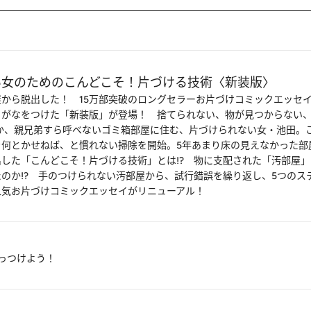
い女のためのこんどこそ！片づける技術〈新装版〉
から脱出した！ 15万部突破のロングセラーお片づけコミックエッセ
りがなをつけた「新装版」が登場！ 捨てられない、物が見つからない
ろか、親兄弟すら呼べないゴミ箱部屋に住む、片づけられない女・池田。
を何とかせねば、と慣れない掃除を開始。5年あまり床の見えなかった部
した「こんどこそ！片づける技術」とは!? 物に支配された「汚部屋
のか!? 手のつけられない汚部屋から、試行錯誤を繰り返し、5つのス
人気お片づけコミックエッセイがリニューアル！
っつけよう！