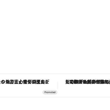
史を辿り、心身を調える。
【銀座で出合う最旬美容】美髪ケアや上質な眠り…セルフケアのアップデートから、特別な名入れギフトまで。大人のための「ReFa GINZA」クルーズ