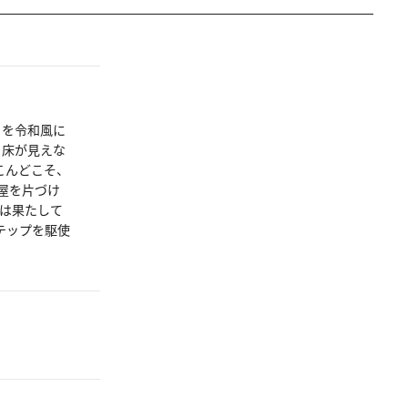
イを令和風に
、床が見えな
こんどこそ、
屋を片づけ
」は果たして
テップを駆使