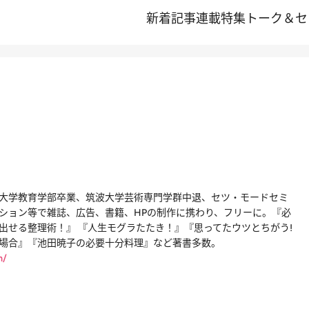
新着記事
連載
特集
トーク＆セ
大学教育学部卒業、筑波大学芸術専門学群中退、セツ・モードセミ
ション等で雑誌、広告、書籍、HPの制作に携わり、フリーに。『必
出せる整理術！』 『人生モグラたたき！』『思ってたウツとちがう!
場合』『池田暁子の必要十分料理』など著書多数。
m/