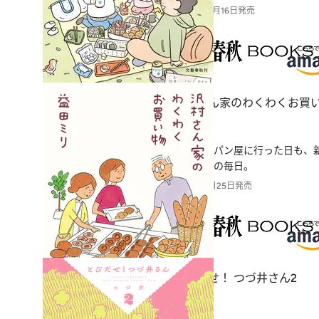
2025年10月16日発売
沢村さん家のわくわくお買
益田ミリ
おいしいパン屋に行った日も、
村さん家の毎日。
2025年7月25日発売
とびだせ！ つづ井さん2
つづ井