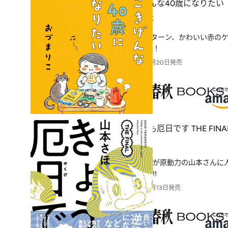
ごきげんな40歳になりたい
おづまりこ
関西へUターン、かわいい赤のケ
エッセイ！
2025年11月20日発売
きょうも厄日です THE FINA
山本さほ
負の感情が原動力の山本さんに
エッセイ!!
2025年11月13日発売