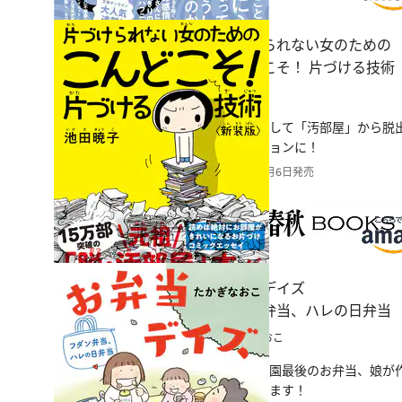
片づけられない女のための
こんどこそ！ 片づける技術
池田暁子
私はこうして「汚部屋」から脱
和バージョンに！
2025年11月6日発売
お弁当デイズ
フダン弁当、ハレの日弁当
たかぎなおこ
娘の幼稚園最後のお弁当、娘が
日は続きます！