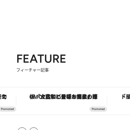
FEATURE
フィーチャー記事
「土佐和ハーブかき氷」がOMO7高知に登場！生姜、山椒、大葉など目にも舌にも涼を呼ぶ郷土の味
「星のや富士」でデジタルデトックス。冨士信仰の歴