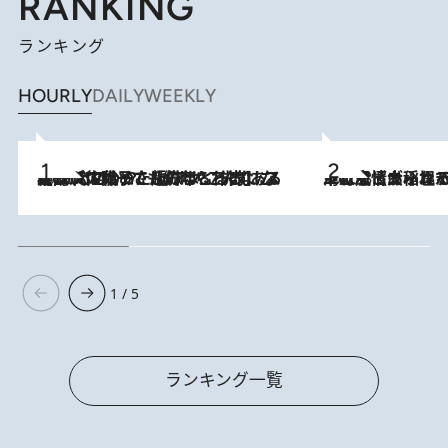
RANKING
ランキング
HOURLY
DAILY
WEEKLY
2026.8.5
【阿川佐和子さんの年とる力】なぜ70代で始めた趣味は“こんなに楽しい”のか？ ピアノ、俳句…スランプに陥っても続けられる“ある秘訣”とは
2026.8.5
下町風情あふれる台北屈指の人気エリア・大稲埕でセンスのいい台湾土産《ヴィン
1 / 5
ランキング一覧