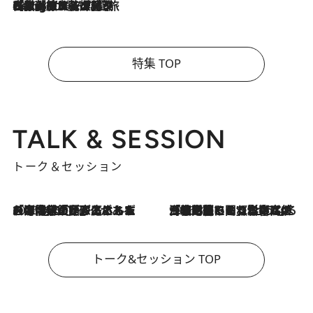
2026.8.4
【厳選旅コスメ】「紫外線＆乾燥対策しながらメイク感も！」ヘア＆メイクGeorgeが選んだ夏旅ベストコスメを発表！【Mサイズジップ】
特集 TOP
TALK & SESSION
トーク＆セッション
2026.8.3
「今後値上げがあるとすれば…」「リスクがあるのは今年の冬」エネルギー専門家が語る、ホルムズ海峡封鎖が家庭にもたらす“ある心配”
2026.8.3
「住宅建てられない…」「サーチャージ料の高値が続いている」ホルムズ海峡封鎖による影響はいつまで続く？《エネルギー専門家に聞く“どうなる日本の暮らし”》
トーク&セッション TOP