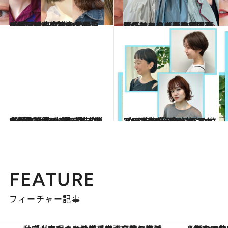
2025.7.12
【猛暑でも涼しい！】夏の“軽やか”ヘアスタイル15選《毛先が弾む鎖骨ミディ、美人度格上げのミニボブ、ツヤやか大人ショートほか》
ビューティ＆ヘルス
2025.4.5
【長持ちする！】お洒落なヘアスタイル15選 頻繁にサロンに通えない人はこれ！《小顔効果抜群ボブ、スタイル良くみえるショートボブほか》
ビューティ＆ヘルス
2025.4.5
【髪のパサつき・毛先の広がり】春の“あるある悩み”解決ヘア12選《こなれた印象のミディアム、“きちんと感”を出せるボブほか》
ビューティ＆ヘルス
2024.12.27
2025年の幕開けはこのヘアで【大人ショート＆ボブ5選】洒落感＆華やかさアップを叶える旬のスタイルで気分一新
ビューティ＆ヘルス
FEATURE
フィーチャー記事