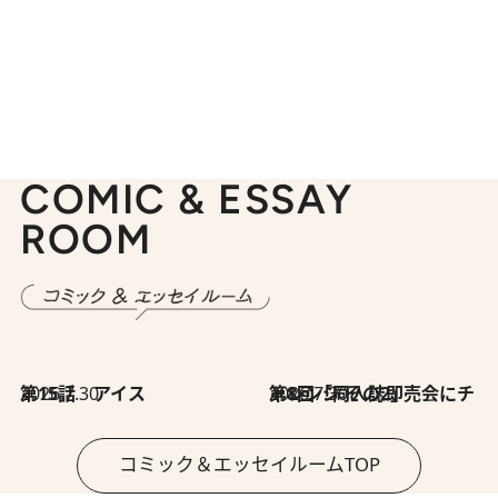
COMIC & ESSAY
ROOM
2026.7.30
第15話 アイス
2026.7.30
第8回「同人誌即売会にチャレンジ その2」
コミック＆エッセイルームTOP