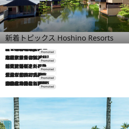
新着トピックス Hoshino Resorts
【トンボの足水浴】ヒノキの香りに包まれて涼感マックス！約13℃の湧水かけ流しを避暑地「星野温泉 トンボの湯」で体験
9 Hours Ago
2026.7.31
【ホテル帰省】という選択肢をOMOが提案。家族とほどよい距離を保つには「昼は実家、夜は気兼ねなくホテルで！」
2026.7.24
【夏限定ディナーコース】旬を迎える稚鮎や花ズッキーニなどをイタリア・トスカーナの郷土料理の手法で満喫！
2026.7.17
「土佐和ハーブかき氷」がOMO7高知に登場！生姜、山椒、大葉など目にも舌にも涼を呼ぶ郷土の味
2026.7.10
NEW OPEN！【界 草津】名湯の地に誕生。趣の異なる2種の温泉と上州ならではの会席・蕎麦割烹など美食を味わう究極の癒やし旅