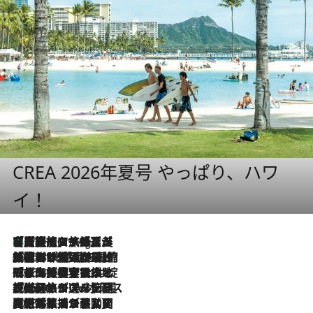
CREA 2026年夏号 やっぱり、ハワ
イ！
【厳選旅コスメ】「多機能アイテムがメイン！」旅好き美容エディターが選んだ夏旅ベストコスメを発表【Mサイズジップ】
11 Hours Ago
2026.8.6
「荷物が増えるほど旅ストレスは増す」美容ジャーナリストがたどり着いた最終結論。“化粧品を劇的に減らす”感動の凝縮美容とは
2026.8.6
「旅先には金髪ウィッグを持参」日本と同じメイクでは損してる!? 美容ジャーナリストが提案する“掟破りの旅美容”とは
2026.8.6
【厳選旅コスメ】「身軽さ＆UV対策重視！」ヘアアーティストshucoが選んだ夏旅ベストコスメを発表【Mサイズジップ】
2026.8.5
【厳選旅コスメ】国内をあちこち移動する河井菜摘が選んだ夏旅ベストコスメ発表！「リラックスアイテムはマスト」【Mサイズジップ】