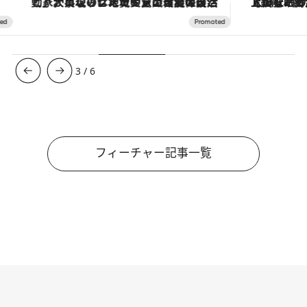
「大事なのは地域の意識を変えること」。ロレックス賞受賞の自然保護活動家が実現させたナイジェリアの自然環境の復活
【銀座で出合う最旬美容】美髪ケアや上質な眠
3
/
6
フィーチャー記事一覧