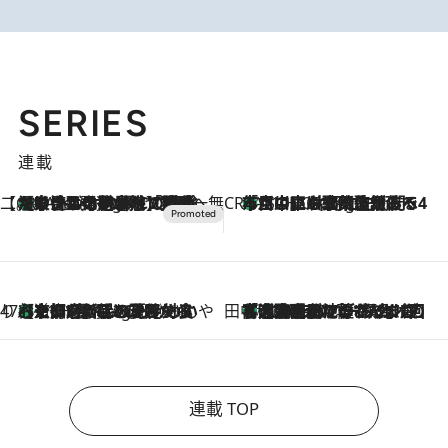
SERIES
連載
【CREA×星野リゾート】唯一無二。癒しと発見が待つ場所へ
【トンボの足水浴】ヒノキの香りに包まれて涼感マックス！約13℃の湧水かけ流しを避暑地「星野温泉 トンボの湯」で体験
9 Hours Ago
CREA'S CHOICE
「立川にも歌舞伎があるんだよ」 片岡仁左衛門・市川中車ら豪華座組みで4年目の立川立飛歌舞伎へ
11 Hours Ago
47都道府県の手みやげ ひんやりスイーツで夏を満喫
【京都府】この夏絶対食べたい 冷やしておいしいおやつ3選 ひと口目から心を掴む新緑のテリーヌ
11 Hours Ago
田中稲の勝手に再ブーム
「湘南乃風に憧れて」観客大盛上がりの“タオル回し”に、ラッパー顔負けの高速歌唱まで…さだまさし（74）のアグレッシブすぎる現在地
2026.8.7
連載 TOP