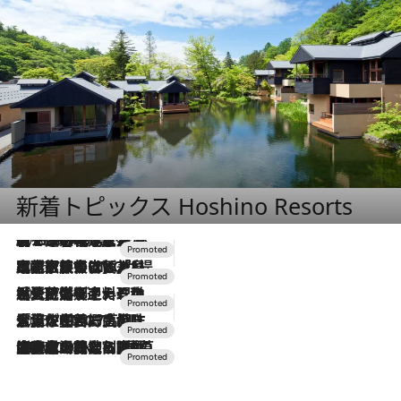
新着トピックス Hoshino Resorts
2026.8.7
【トンボの足水浴】ヒノキの香りに包まれて涼感マックス！約13℃の湧水かけ流しを避暑地「星野温泉 トンボの湯」で体験
2026.7.31
【ホテル帰省】という選択肢をOMOが提案。家族とほどよい距離を保つには「昼は実家、夜は気兼ねなくホテルで！」
2026.7.24
【夏限定ディナーコース】旬を迎える稚鮎や花ズッキーニなどをイタリア・トスカーナの郷土料理の手法で満喫！
2026.7.17
「土佐和ハーブかき氷」がOMO7高知に登場！生姜、山椒、大葉など目にも舌にも涼を呼ぶ郷土の味
2026.7.10
NEW OPEN！【界 草津】名湯の地に誕生。趣の異なる2種の温泉と上州ならではの会席・蕎麦割烹など美食を味わう究極の癒やし旅