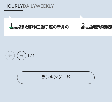
HOURLY
DAILY
WEEKLY
【新月】8月13日 獅子座の新月の日に行うといいこと
5 Hours Ago
2026.8.8
《北欧の人々の幸福度が高いのは…》元デンマーク親善大使が出会った“心が満たされる暮らし”「いいかげんにヒュッゲしなさい！」
1 / 5
ランキング一覧