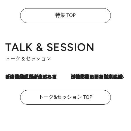
特集 TOP
TALK & SESSION
トーク＆セッション
2026.8.3
「今後値上げがあるとすれば…」「リスクがあるのは今年の冬」エネルギー専門家が語る、ホルムズ海峡封鎖が家庭にもたらす“ある心配”
2026.8.3
「住宅建てられない…」「サーチャージ料の高値が続いている」ホルムズ海峡封鎖による影響はいつまで続く？《エネルギー専門家に聞く“どうなる日本の暮らし”》
トーク&セッション TOP