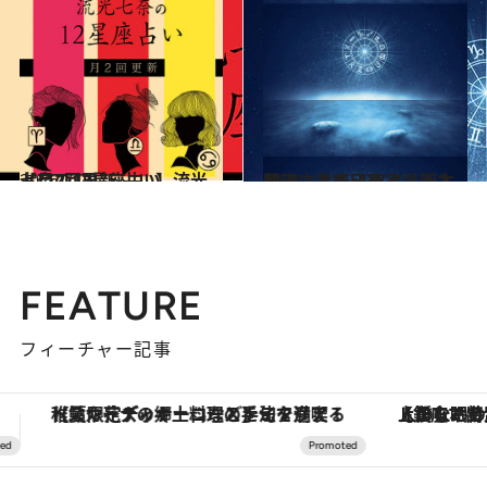
2026.7.29
【月2回更新 占い】流光七奈の12星座占い
占い
2020.11.16
心理占星術研究家・岡本翔子による心理占星術入門
ライフスタイル
FEATURE
フィーチャー記事
【銀座で出合う最旬美容】美髪ケアや上質な眠り…セルフケアのアップデートから、特別な名入れギフトまで。大人のための「ReFa GINZA」クルーズ
ヴァシュロン・コンスタンタン