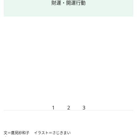
財運・開運行動
1
2
3
文＝鷹見紗和子 イラスト＝さじきまい