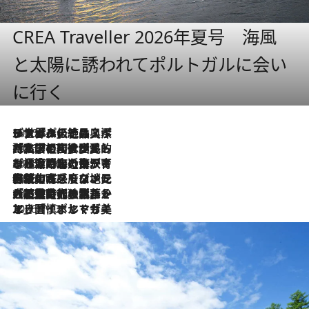
CREA Traveller 2026年夏号 海風
と太陽に誘われてポルトガルに会い
に行く
2026.8.8
リスボンの絶品スイーツ「パステル・デ・ナタ」とは？ポルトガル伝統の奥深い世界へ
2026.7.27
「私の祖国はポルトガル語です」国民的詩人フェルナンド・ペソアと、彼が愛した文学の街を歩く
2026.7.26
ポルトガル近海が育む極上の海の幸。キリリと冷えた白ワインと愉しむ、シーフード専門店の贅沢
2026.7.22
伝統の味をモダンに昇華。高感度な地元客が集う、リスボンの最旬ガストロノミー
2026.7.21
大航海時代の栄華から、震災、独裁、そして革命へ。ポルトガル・首都リスボンの石畳に刻まれた「歴史の光と影」
2026.7.13
エッセイ・ヤマザキマリ「慎ましくも美しき国 ポルトガル」