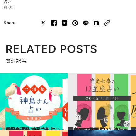
占い
#巳年
Share
RELATED POSTS
関連記事
2026.1.18
【干支占い・十二支占い】台湾発 神鳥さん占い毎月の運勢
占い
2024.12.13
【2025年間占い】流光七奈の12星座占い
占い