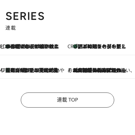
SERIES
連載
ビューティいいもの集め EDITORS' BEST
35℃超えの日の夜、枕にひと吹き！ BAUMのルームスプレーが、ひのきの香りで心まで解きほぐす
2026.8.10
CREA'S CHOICE
「眠る時刻をセットする」——眠りの前を整える、バルミューダの新しいアプローチ
2026.8.10
47都道府県の手みやげ ひんやりスイーツで夏を満喫
【岡山県】この夏絶対食べたい 冷やしておいしいおやつ3選 フルーツが主役のプリンやアイスが勢揃い
2026.8.10
そおだよおこの関西おいしい、おやつ紀行
2026.8.9
［大阪府箕面市］一皿一皿目の前で仕上げられる、料理を巧みに組み込んだアシェットデセールコース「ミチル アシェット デセール（Michiru assiette dessert）」
連載 TOP