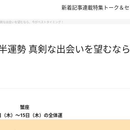
新着記事
連載
特集
トーク＆セ
 真剣な出会いを望むなら、今がベストタイミング！
前半運勢 真剣な出会いを望むな
蟹座
日（木）～15日（木）の全体運