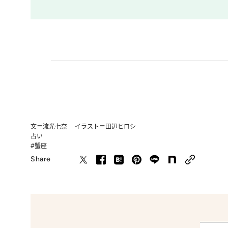
文＝流光七奈 イラスト＝田辺ヒロシ
占い
#蟹座
Share