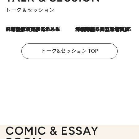
トーク＆セッション
2026.8.3
「今後値上げがあるとすれば…」「リスクがあるのは今年の冬」エネルギー専門家が語る、ホルムズ海峡封鎖が家庭にもたらす“ある心配”
2026.8.3
「住宅建てられない…」「サーチャージ料の高値が続いている」ホルムズ海峡封鎖による影響はいつまで続く？《エネルギー専門家に聞く“どうなる日本の暮らし”》
トーク&セッション TOP
COMIC & ESSAY