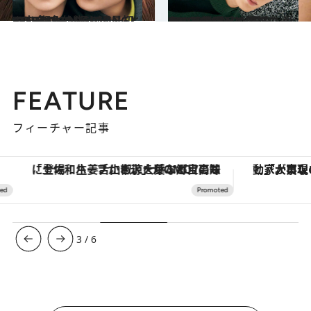
2025.3.7
ATEEZのHONGJOONGとYEOSANGが振り返る、”印象的だった”最初の出会い
カルチャー
2025.3.7
心の距離が近い関係のATEEZのSANとWOOYOUNGが語る、愛という表現へのアプローチ
カルチャー
FEATURE
フィーチャー記事
「土佐和ハーブかき氷」がOMO7高知に登場！生姜、山椒、大葉など目にも舌にも涼を呼ぶ郷土の味
3
/
6