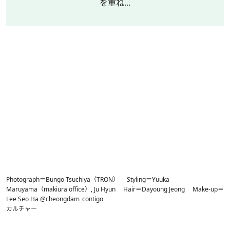
を重ね...
Photograph＝Bungo Tsuchiya（TRON） Styling＝Yuuka
Maruyama（makiura office）, Ju Hyun Hair＝Dayoung Jeong Make-up＝
Lee Seo Ha @cheongdam_contigo
カルチャー