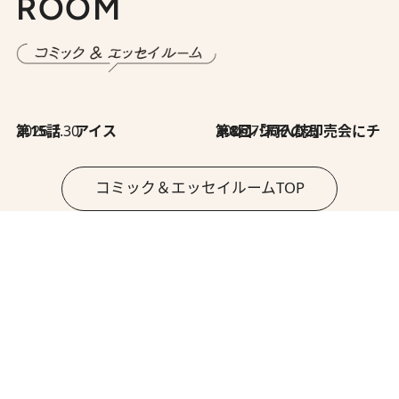
ROOM
2026.7.30
第15話 アイス
2026.7.30
第8回「同人誌即売会にチャレンジ その2」
コミック＆エッセイルームTOP