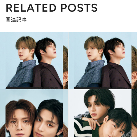
RELATED POSTS
関連記事
2025.3.7
「ステージ上ではアイコンタクトだけでわかる」ATEEZのYUNHOとMINGIが明かす“以心伝心”な制作秘話
カルチャー
2025.3.7
CREA創刊35周年企画「35Questions」にATEEZのYUNHOとMINGIが登場！「好きな季節は？」「ファッションのアイコンは？」【動画あり】
カルチャー