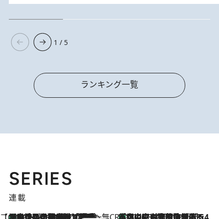
1 / 5
ランキング一覧
SERIES
連載
【CREA×星野リゾート】唯一無二。癒しと発見が待つ場所へ
【トンボの足水浴】ヒノキの香りに包まれて涼感マックス！約13℃の湧水かけ流しを避暑地「星野温泉 トンボの湯」で体験
10 Hours Ago
CREA'S CHOICE
「立川にも歌舞伎があるんだよ」 片岡仁左衛門・市川中車ら豪華座組みで4年目の立川立飛歌舞伎へ
2026.8.7