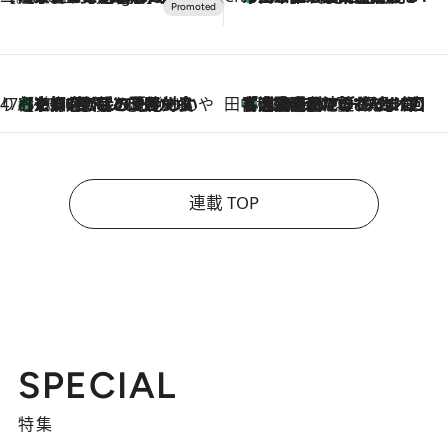
47都道府県の手みやげ ひんやりスイーツで夏を満喫
【京都府】この夏絶対食べたい 冷やしておいしいおやつ3選 ひと口目から心を掴む新緑のテリーヌ
2026.8.7
田中稲の勝手に再ブーム
「湘南乃風に憧れて」観客大盛上がりの“タオル回し”に、ラッパー顔負けの高速歌唱まで…さだまさし（74）のアグレッシブすぎる現在地
2026.8.7
連載 TOP
SPECIAL
特集