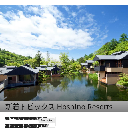
新着トピックス Hoshino Resorts
【トンボの足水浴】ヒノキの香りに包まれて涼感マックス！約13℃の湧水かけ流しを避暑地「星野温泉 トンボの湯」で体験
10 Hours Ago
2026.7.31
【ホテル帰省】という選択肢をOMOが提案。家族とほどよい距離を保つには「昼は実家、夜は気兼ねなくホテルで！」