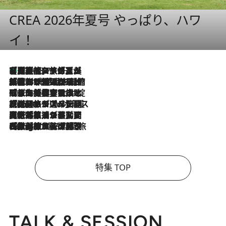
CREA 2026年夏号 やっぱり、ハワ
イ！
【厳選旅コスメ】「多機能アイテムがメイン！」旅好き美容エディターが選んだ夏旅ベストコスメを発表【Mサイズジップ】
2026.8.7
2026.8.6
「荷物が増えるほど旅ストレスは増す」美容ジャーナリストがたどり着いた最終結論。“化粧品を劇的に減らす”感動の凝縮美容とは
2026.8.6
「旅先には金髪ウィッグを持参」日本と同じメイクでは損してる!? 美容ジャーナリストが提案する“掟破りの旅美容”とは
2026.8.6
【厳選旅コスメ】「身軽さ＆UV対策重視！」ヘアアーティストshucoが選んだ夏旅ベストコスメを発表【Mサイズジップ】
2026.8.5
【厳選旅コスメ】国内をあちこち移動する河井菜摘が選んだ夏旅ベストコスメ発表！「リラックスアイテムはマスト」【Mサイズジップ】
2026.8.4
【厳選旅コスメ】「紫外線＆乾燥対策しながらメイク感も！」ヘア＆メイクGeorgeが選んだ夏旅ベストコスメを発表！【Mサイズジップ】
特集 TOP
TALK & SESSION