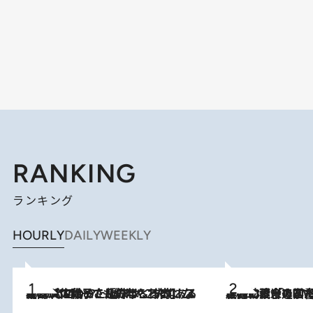
RANKING
ランキング
HOURLY
DAILY
WEEKLY
2026.8.5
【阿川佐和子さんの年とる力】なぜ70代で始めた趣味は“こんなに楽しい”のか？ ピアノ、俳句…スランプに陥っても続けられる“ある秘訣”とは
2026.8.3
慶應幼稚舎の図書室からテレビの世界に飛び込んだ阿川佐和子（72）、「N