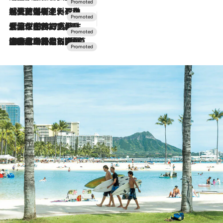
2026.7.24
【夏限定ディナーコース】旬を迎える稚鮎や花ズッキーニなどをイタリア・トスカーナの郷土料理の手法で満喫！
2026.7.17
「土佐和ハーブかき氷」がOMO7高知に登場！生姜、山椒、大葉など目にも舌にも涼を呼ぶ郷土の味
2026.7.10
NEW OPEN！【界 草津】名湯の地に誕生。趣の異なる2種の温泉と上州ならではの会席・蕎麦割烹など美食を味わう究極の癒やし旅