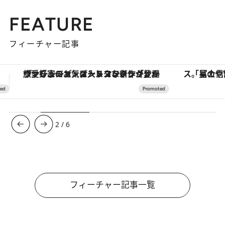
FEATURE
フィーチャー記事
「星のや富士」でデジタルデトックス。冨士信仰の歴史を辿り、心身を調える。
【夏限定ディナーコース】旬を迎
3
/
6
フィーチャー記事一覧