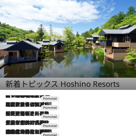
新着トピックス Hoshino Resorts
【トンボの足水浴】ヒノキの香りに包まれて涼感マックス！約13℃の湧水かけ流しを避暑地「星野温泉 トンボの湯」で体験
2026.8.7
2026.7.31
【ホテル帰省】という選択肢をOMOが提案。家族とほどよい距離を保つには「昼は実家、夜は気兼ねなくホテルで！」
2026.7.24
【夏限定ディナーコース】旬を迎える稚鮎や花ズッキーニなどをイタリア・トスカーナの郷土料理の手法で満喫！
2026.7.17
「土佐和ハーブかき氷」がOMO7高知に登場！生姜、山椒、大葉など目にも舌にも涼を呼ぶ郷土の味
2026.7.10
NEW OPEN！【界 草津】名湯の地に誕生。趣の異なる2種の温泉と上州ならではの会席・蕎麦割烹など美食を味わう究極の癒やし旅