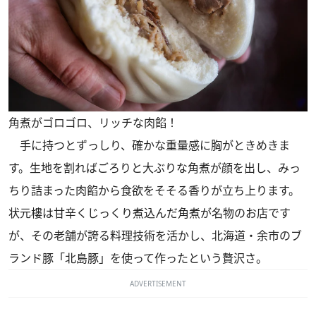
角煮がゴロゴロ、リッチな肉餡！
手に持つとずっしり、確かな重量感に胸がときめきま
す。生地を割ればごろりと大ぶりな角煮が顔を出し、みっ
ちり詰まった肉餡から食欲をそそる香りが立ち上ります。
状元樓は甘辛くじっくり煮込んだ角煮が名物のお店です
が、その老舗が誇る料理技術を活かし、北海道・余市のブ
ランド豚「北島豚」を使って作ったという贅沢さ。
ADVERTISEMENT