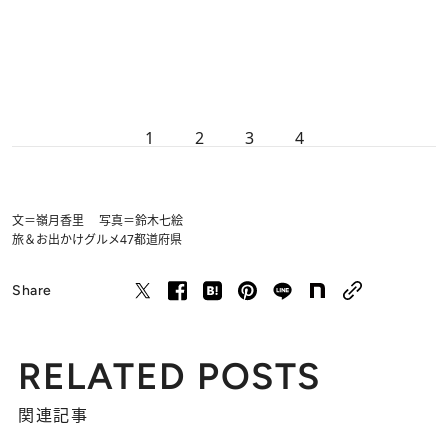
1
2
3
4
文＝嶺月香里 写真＝鈴木七絵
旅＆お出かけ
グルメ
47都道府県
Share
RELATED POSTS
関連記事