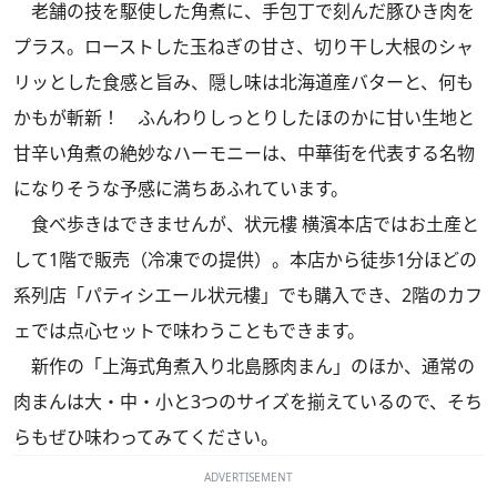
老舗の技を駆使した角煮に、手包丁で刻んだ豚ひき肉を
プラス。ローストした玉ねぎの甘さ、切り干し大根のシャ
リッとした食感と旨み、隠し味は北海道産バターと、何も
かもが斬新！ ふんわりしっとりしたほのかに甘い生地と
甘辛い角煮の絶妙なハーモニーは、中華街を代表する名物
になりそうな予感に満ちあふれています。
食べ歩きはできませんが、状元樓 横濱本店ではお土産と
して1階で販売（冷凍での提供）。本店から徒歩1分ほどの
系列店「パティシエール状元樓」でも購入でき、2階のカフ
ェでは点心セットで味わうこともできます。
新作の「上海式角煮入り北島豚肉まん」のほか、通常の
肉まんは大・中・小と3つのサイズを揃えているので、そち
らもぜひ味わってみてください。
ADVERTISEMENT