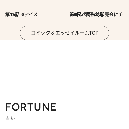
2026.7.30
第15話 アイス
2026.7.30
第8回「同人誌即売会にチャレンジ その2」
コミック＆エッセイルームTOP
FORTUNE
占い