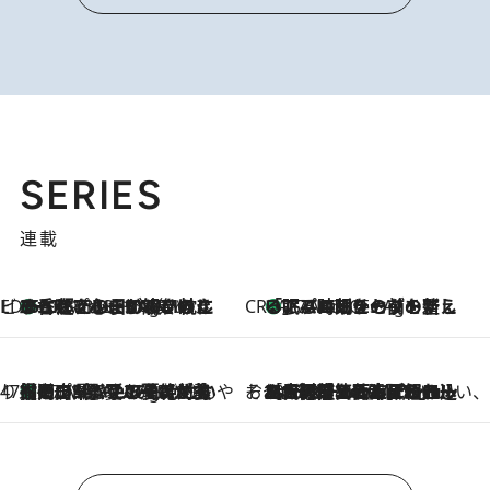
SERIES
連載
ビューティいいもの集め EDITORS' BEST
35℃超えの日の夜、枕にひと吹き！ BAUMのルームスプレーが、ひのきの香りで心まで解きほぐす
17 Minutes Ago
CREA'S CHOICE
「眠る時刻をセットする」——眠りの前を整える、バルミューダの新しいアプローチ
17 Minutes Ago
47都道府県の手みやげ ひんやりスイーツで夏を満喫
【岡山県】この夏絶対食べたい 冷やしておいしいおやつ3選 フルーツが主役のプリンやアイスが勢揃い
17 Minutes Ago
そおだよおこの関西おいしい、おやつ紀行
2026.8.9
［大阪府箕面市］一皿一皿目の前で仕上げられる、料理を巧みに組み込んだアシェットデセールコース「ミチル アシェット デセール（Michiru assiette dessert）」