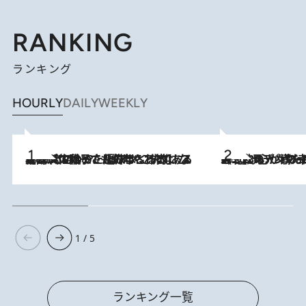
RANKING
ランキング
HOURLY
DAILY
WEEKLY
2026.8.5
【阿川佐和子さんの年とる力】なぜ70代で始めた趣味は“こんなに楽しい”のか？ ピアノ、俳句…スランプに陥っても続けられる“ある秘訣”とは
2026.8.8
《北欧の人々の幸福度が高いのは…》元デンマーク親善大使が出会った“心が満たされる暮らし”「いいかげんにヒュッゲしなさい！」
1 / 5
ランキング一覧