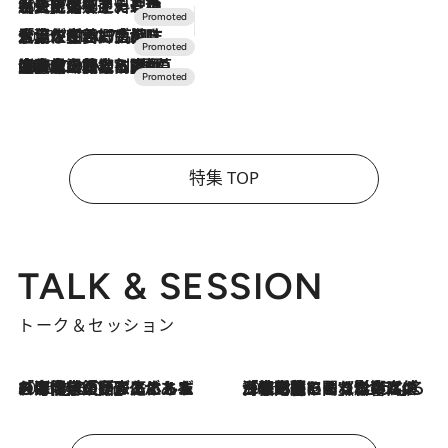
2026.7.24
【夏限定ディナーコース】旬を迎える稚鮎や花ズッキーニなどをイタリア・トスカーナの郷土料理の手法で満喫！
2026.7.17
「土佐和ハーブかき氷」がOMO7高知に登場！生姜、山椒、大葉など目にも舌にも涼を呼ぶ郷土の味
2026.7.10
NEW OPEN！【界 草津】名湯の地に誕生。趣の異なる2種の温泉と上州ならではの会席・蕎麦割烹など美食を味わう究極の癒やし旅
特集 TOP
TALK & SESSION
トーク＆セッション
2026.8.3
「今後値上げがあるとすれば…」「リスクがあるのは今年の冬」エネルギー専門家が語る、ホルムズ海峡封鎖が家庭にもたらす“ある心配”
2026.8.3
「住宅建てられない…」「サーチャージ料の高値が続いている」ホルムズ海峡封鎖による影響はいつまで続く？《エネルギー専門家に聞く“どうなる日本の暮らし”》