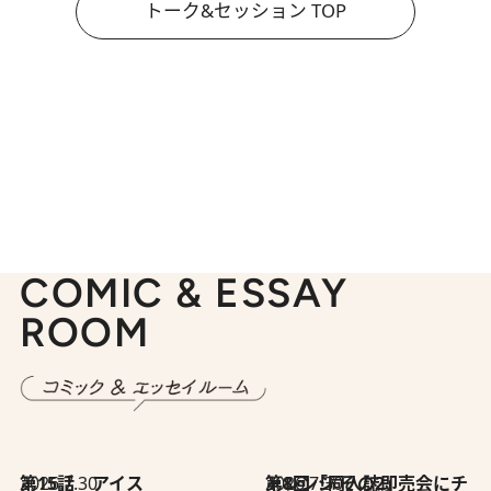
トーク&セッション TOP
COMIC & ESSAY
ROOM
2026.7.30
第15話 アイス
2026.7.30
第8回「同人誌即売会にチャレンジ その2」