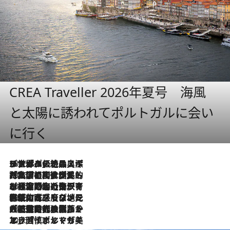
CREA Traveller 2026年夏号 海風
と太陽に誘われてポルトガルに会い
に行く
2026.8.8
リスボンの絶品スイーツ「パステル・デ・ナタ」とは？ポルトガル伝統の奥深い世界へ
2026.7.27
「私の祖国はポルトガル語です」国民的詩人フェルナンド・ペソアと、彼が愛した文学の街を歩く
2026.7.26
ポルトガル近海が育む極上の海の幸。キリリと冷えた白ワインと愉しむ、シーフード専門店の贅沢
2026.7.22
伝統の味をモダンに昇華。高感度な地元客が集う、リスボンの最旬ガストロノミー
2026.7.21
大航海時代の栄華から、震災、独裁、そして革命へ。ポルトガル・首都リスボンの石畳に刻まれた「歴史の光と影」
2026.7.13
エッセイ・ヤマザキマリ「慎ましくも美しき国 ポルトガル」