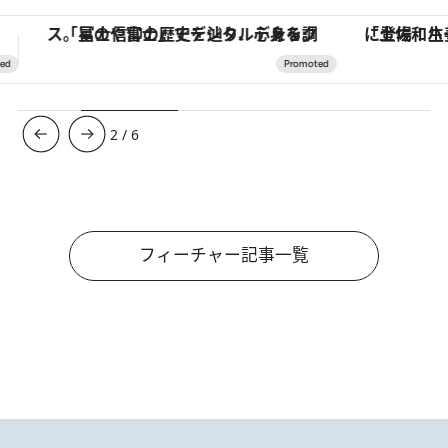
「土佐和ハーブかき氷」がOMO7高知に登場！生姜、山椒、大葉など目にも舌にも涼を呼ぶ郷土の味
3
/
6
フィーチャー記事一覧