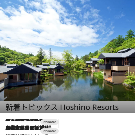
新着トピックス Hoshino Resorts
2026.8.7
【トンボの足水浴】ヒノキの香りに包まれて涼感マックス！約13℃の湧水かけ流しを避暑地「星野温泉 トンボの湯」で体験
2026.7.31
【ホテル帰省】という選択肢をOMOが提案。家族とほどよい距離を保つには「昼は実家、夜は気兼ねなくホテルで！」