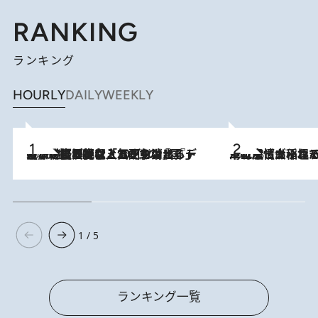
RANKING
ランキング
HOURLY
DAILY
WEEKLY
2026.8.5
【なぜ吉沢亮は「気配を消せる」のか？】興行収入208億の『国宝』を経て挑むミュージカル『ディア・エヴァン・ハンセン』。トップ俳優が舞台上でさらけ出した“孤独”とは
2026.8.5
下町風情あふれる台北屈指の人気エリア・大稲埕でセンスのいい台湾土産《ヴィン
1 / 5
ランキング一覧