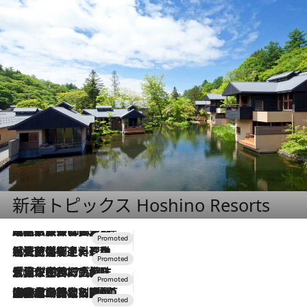
新着トピックス Hoshino Resorts
2026.7.31
【ホテル帰省】という選択肢をOMOが提案。家族とほどよい距離を保つには「昼は実家、夜は気兼ねなくホテルで！」
2026.7.24
【夏限定ディナーコース】旬を迎える稚鮎や花ズッキーニなどをイタリア・トスカーナの郷土料理の手法で満喫！
2026.7.17
「土佐和ハーブかき氷」がOMO7高知に登場！生姜、山椒、大葉など目にも舌にも涼を呼ぶ郷土の味
2026.7.10
NEW OPEN！【界 草津】名湯の地に誕生。趣の異なる2種の温泉と上州ならではの会席・蕎麦割烹など美食を味わう究極の癒やし旅