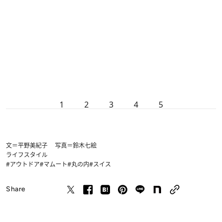
1
2
3
4
5
文＝平野美紀子 写真＝鈴木七絵
ライフスタイル
#アウトドア
#マムート
#丸の内
#スイス
Share