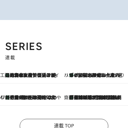
SERIES
連載
工藤まやのおもてなしハワイ
【ハワイ土産】ローカルの絶大な支持で復活！ 絶品の幻クッキー《元ファンの日本人女性が受け継いだ名店》
2026.8.6
ハワイ賢者 リサのお気に入りリスト
あの伝説の限定トートも！ リニューアルした「ディーン＆デルーカ ハワイ」で必須のお土産8選
2026.8.6
47都道府県の手みやげ ひんやりスイーツで夏を満喫
【三重県】この夏絶対食べたい 冷やしておいしいおやつ3選 お餅×アイスの新感覚スイーツ
2026.8.6
齋藤 薫 美容脳ルネサンス
「荷物が増えるほど旅ストレスは増す」美容ジャーナリストがたどり着いた最終結論。“化粧品を劇的に減らす”感動の凝縮美容とは
2026.8.6
連載 TOP