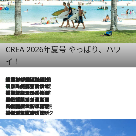
CREA 2026年夏号 やっぱり、ハワ
イ！
「荷物が増えるほど旅ストレスは増す」美容ジャーナリストがたどり着いた最終結論。“化粧品を劇的に減らす”感動の凝縮美容とは
2026.8.6
「旅先には金髪ウィッグを持参」日本と同じメイクでは損してる!? 美容ジャーナリストが提案する“掟破りの旅美容”とは
2026.8.6
【厳選旅コスメ】「身軽さ＆UV対策重視！」ヘアアーティストshucoが選んだ夏旅ベストコスメを発表【Mサイズジップ】
2026.8.6
2026.8.5
【厳選旅コスメ】国内をあちこち移動する河井菜摘が選んだ夏旅ベストコスメ発表！「リラックスアイテムはマスト」【Mサイズジップ】
2026.8.4
【厳選旅コスメ】「紫外線＆乾燥対策しながらメイク感も！」ヘア＆メイクGeorgeが選んだ夏旅ベストコスメを発表！【Mサイズジップ】
2026.8.3
【厳選旅コスメ】「保湿もタイパ重視！」“サウナ好き”タレント清水みさとが愛用する夏旅ベストコスメを発表！【Mサイズジップ】