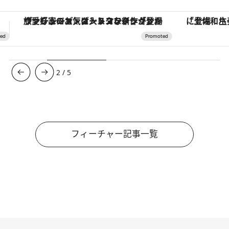
「土佐和ハーブかき氷」がOMO7高知に登場！生姜、山椒、大葉など目にも舌にも涼を呼ぶ郷土の味
【銀座で出合う最旬美容】美髪ケアや上質な眠
3
/
5
フィーチャー記事一覧