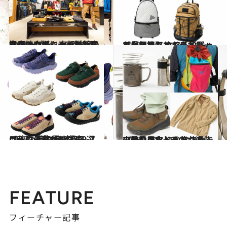
2023.11.26
ハイキングシティとして注目の京都に 160年の歴史を持つマムートが新店を オープン。京都散策の拠点にも！
ライフスタイル
2023.11.4
アウトドアでもデイリーユースでも タフ＆おしゃれな相棒リュック10選 【見た目もサイズもちょうどいい】
ライフスタイル
2023.11.4
【秋の外遊びも快適に！】 普段履きでもOK。ヘビロテできる スニーカー＆サンダル9選
ライフスタイル
2023.10.25
山登りもおしゃれも楽しみたい おしゃれな人たちの秋のアウトドア スナップ＆愛用アイテム
コミック ＆ エッセイ
FEATURE
フィーチャー記事