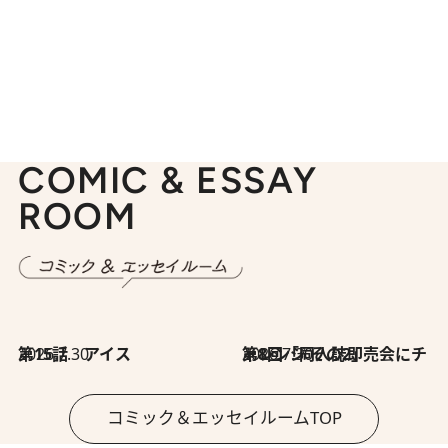
COMIC & ESSAY
ROOM
2026.7.30
第15話 アイス
2026.7.30
第8回「同人誌即売会にチャレンジ その2」
コミック＆エッセイルームTOP