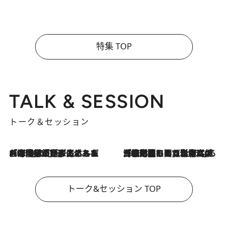
特集 TOP
TALK & SESSION
トーク＆セッション
2026.8.3
「今後値上げがあるとすれば…」「リスクがあるのは今年の冬」エネルギー専門家が語る、ホルムズ海峡封鎖が家庭にもたらす“ある心配”
2026.8.3
「住宅建てられない…」「サーチャージ料の高値が続いている」ホルムズ海峡封鎖による影響はいつまで続く？《エネルギー専門家に聞く“どうなる日本の暮らし”》
トーク&セッション TOP