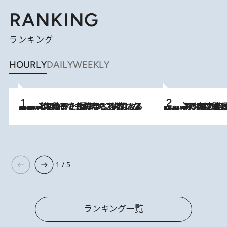
RANKING
ランキング
HOURLY
DAILY
WEEKLY
2026.8.5
【阿川佐和子さんの年とる力】なぜ70代で始めた趣味は“こんなに楽しい”のか？ ピアノ、俳句…スランプに陥っても続けられる“ある秘訣”とは
2026.8.7
「湘南乃風に憧れて」観客大盛上がりの“タオル回し”に、ラッパー顔負けの高速歌唱まで…さだまさし（74）のアグレッシブすぎる現在地
1 / 5
ランキング一覧