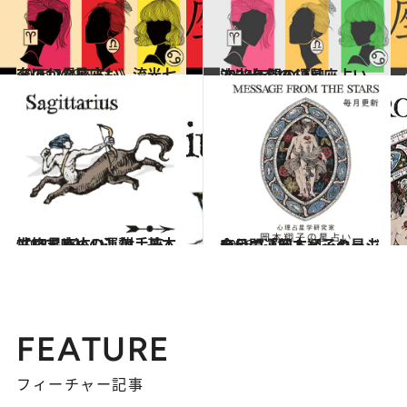
2026.7.29
《ほかの星座も》流光七奈の12星座占い
占い
2023.12.16
流光七奈の12星座占い 2024年間の運勢
占い
2021.12.1
【12星座占い】射手座（いて座）の運勢、基本性格まとめ
占い
2026.7.31
今月の運勢＆メッセージを公開「岡本翔子の星占い」
占い
FEATURE
フィーチャー記事