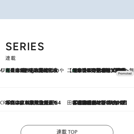
SERIES
連載
47都道府県の手みやげ ひんやりスイーツで夏を満喫
【兵庫県】この夏絶対食べたい 冷やしておいしいおやつ3選 淡路島の恵みをジェラートに集約
1 Hour Ago
【CREA×星野リゾート】唯一無二。癒しと発見が待つ場所へ
【トンボの足水浴】ヒノキの香りに包まれて涼感マックス！約13℃の湧水かけ流しを避暑地「星野温泉 トンボの湯」で体験
2026.8.7
CREA'S CHOICE
2026.8.7
「立川にも歌舞伎があるんだよ」 片岡仁左衛門・市川中車ら豪華座組みで4年目の立川立飛歌舞伎へ
田中稲の勝手に再ブーム
2026.8.7
「湘南乃風に憧れて」観客大盛上がりの“タオル回し”に、ラッパー顔負けの高速歌唱まで…さだまさし（74）のアグレッシブすぎる現在地
連載 TOP