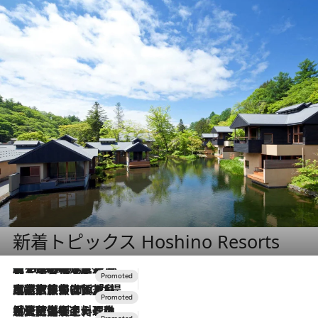
新着トピックス Hoshino Resorts
【トンボの足水浴】ヒノキの香りに包まれて涼感マックス！約13℃の湧水かけ流しを避暑地「星野温泉 トンボの湯」で体験
2026.8.7
2026.7.31
【ホテル帰省】という選択肢をOMOが提案。家族とほどよい距離を保つには「昼は実家、夜は気兼ねなくホテルで！」
2026.7.24
【夏限定ディナーコース】旬を迎える稚鮎や花ズッキーニなどをイタリア・トスカーナの郷土料理の手法で満喫！