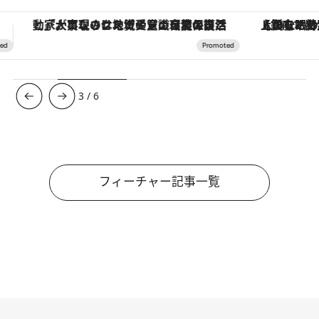
【銀座で出合う最旬美容】美髪ケアや上質な眠り…セルフケアのアップデートから、特別な名入れギフトまで。大人のための「ReFa GINZA」クルーズ
【夏限定ディナーコース】旬を迎
3
/
6
フィーチャー記事一覧