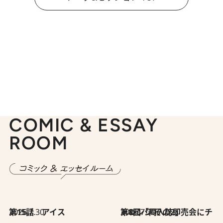
COMIC & ESSAY
ROOM
2026.7.30
第15話 アイス
2026.7.30
第8回「同人誌即売会にチャレンジ その2」