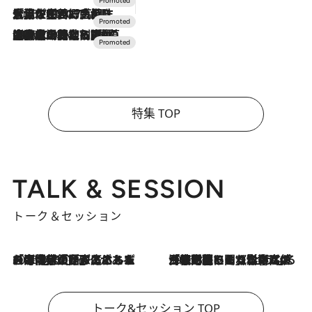
2026.7.17
「土佐和ハーブかき氷」がOMO7高知に登場！生姜、山椒、大葉など目にも舌にも涼を呼ぶ郷土の味
2026.7.10
NEW OPEN！【界 草津】名湯の地に誕生。趣の異なる2種の温泉と上州ならではの会席・蕎麦割烹など美食を味わう究極の癒やし旅
特集 TOP
TALK & SESSION
トーク＆セッション
2026.8.3
「今後値上げがあるとすれば…」「リスクがあるのは今年の冬」エネルギー専門家が語る、ホルムズ海峡封鎖が家庭にもたらす“ある心配”
2026.8.3
「住宅建てられない…」「サーチャージ料の高値が続いている」ホルムズ海峡封鎖による影響はいつまで続く？《エネルギー専門家に聞く“どうなる日本の暮らし”》
トーク&セッション TOP