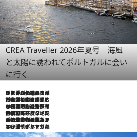
CREA Traveller 2026年夏号 海風
と太陽に誘われてポルトガルに会い
に行く
リスボンの絶品スイーツ「パステル・デ・ナタ」とは？ポルトガル伝統の奥深い世界へ
1 Hour Ago
2026.7.27
「私の祖国はポルトガル語です」国民的詩人フェルナンド・ペソアと、彼が愛した文学の街を歩く
2026.7.26
ポルトガル近海が育む極上の海の幸。キリリと冷えた白ワインと愉しむ、シーフード専門店の贅沢
2026.7.22
伝統の味をモダンに昇華。高感度な地元客が集う、リスボンの最旬ガストロノミー
2026.7.21
大航海時代の栄華から、震災、独裁、そして革命へ。ポルトガル・首都リスボンの石畳に刻まれた「歴史の光と影」
2026.7.13
エッセイ・ヤマザキマリ「慎ましくも美しき国 ポルトガル」