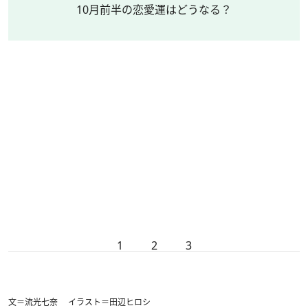
10月前半の恋愛運はどうなる？
1
2
3
文＝流光七奈 イラスト＝田辺ヒロシ