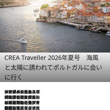
CREA Traveller 2026年夏号 海風
と太陽に誘われてポルトガルに会い
に行く
2026.8.8
リスボンの絶品スイーツ「パステル・デ・ナタ」とは？ポルトガル伝統の奥深い世界へ
2026.7.27
「私の祖国はポルトガル語です」国民的詩人フェルナンド・ペソアと、彼が愛した文学の街を歩く
2026.7.26
ポルトガル近海が育む極上の海の幸。キリリと冷えた白ワインと愉しむ、シーフード専門店の贅沢
2026.7.22
伝統の味をモダンに昇華。高感度な地元客が集う、リスボンの最旬ガストロノミー