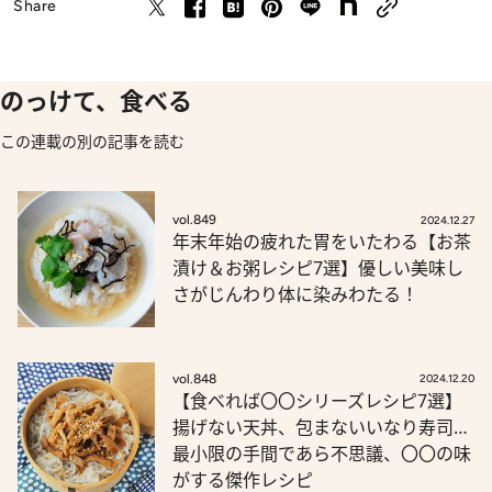
Share
のっけて、食べる
この連載の別の記事を読む
vol.849
2024.12.27
年末年始の疲れた胃をいたわる【お茶
漬け＆お粥レシピ7選】優しい美味し
さがじんわり体に染みわたる！
vol.848
2024.12.20
【食べれば〇〇シリーズレシピ7選】
揚げない天丼、包まないいなり寿司…
最小限の手間であら不思議、〇〇の味
がする傑作レシピ