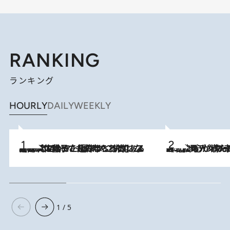
RANKING
ランキング
HOURLY
DAILY
WEEKLY
2026.8.5
【阿川佐和子さんの年とる力】なぜ70代で始めた趣味は“こんなに楽しい”のか？ ピアノ、俳句…スランプに陥っても続けられる“ある秘訣”とは
2026.8.8
《北欧の人々の幸福度が高いのは…》元デンマーク親善大使が出会った“心が満たされる暮らし”「いいかげんにヒュッゲしなさい！」
1 / 5