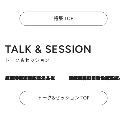
特集 TOP
TALK & SESSION
トーク＆セッション
2026.8.3
「今後値上げがあるとすれば…」「リスクがあるのは今年の冬」エネルギー専門家が語る、ホルムズ海峡封鎖が家庭にもたらす“ある心配”
2026.8.3
「住宅建てられない…」「サーチャージ料の高値が続いている」ホルムズ海峡封鎖による影響はいつまで続く？《エネルギー専門家に聞く“どうなる日本の暮らし”》
トーク&セッション TOP