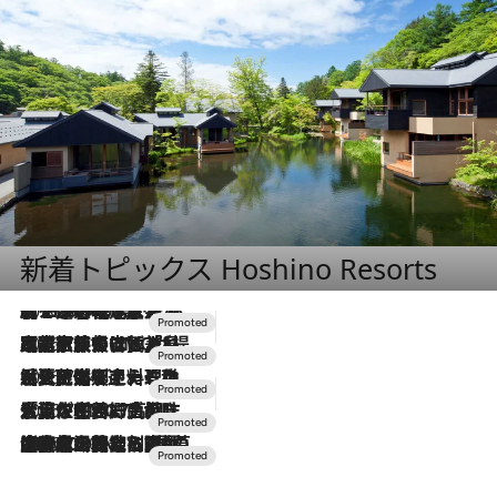
新着トピックス Hoshino Resorts
2026.8.7
【トンボの足水浴】ヒノキの香りに包まれて涼感マックス！約13℃の湧水かけ流しを避暑地「星野温泉 トンボの湯」で体験
2026.7.31
【ホテル帰省】という選択肢をOMOが提案。家族とほどよい距離を保つには「昼は実家、夜は気兼ねなくホテルで！」
2026.7.24
【夏限定ディナーコース】旬を迎える稚鮎や花ズッキーニなどをイタリア・トスカーナの郷土料理の手法で満喫！
2026.7.17
「土佐和ハーブかき氷」がOMO7高知に登場！生姜、山椒、大葉など目にも舌にも涼を呼ぶ郷土の味
2026.7.10
NEW OPEN！【界 草津】名湯の地に誕生。趣の異なる2種の温泉と上州ならではの会席・蕎麦割烹など美食を味わう究極の癒やし旅