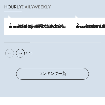
HOURLY
DAILY
WEEKLY
【間違いのない王道・東京土産】資生堂パーラー 銀座本店でのみ出会える銘菓5選《極上プディング・濃厚チーズケーキ・ボンボンショコラほか》
4 Hours Ago
2026.8.5
【阿川佐和子さんの年とる力】なぜ70代で始めた趣味は“こんなに楽しい”のか？ ピアノ、俳句…スランプに陥っても続けられる“ある秘訣”とは
1 / 5
ランキング一覧