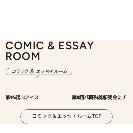
COMIC & ESSAY
ROOM
2026.7.30
第15話 アイス
2026.7.30
第8回「同人誌即売会にチャレンジ その2」
コミック＆エッセイルームTOP