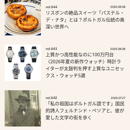
vol.644
2026.08.08
リスボンの絶品スイーツ「パステル・
デ・ナタ」とは？ポルトガル伝統の奥
深い世界へ
vol.643
2026.08.08
上質かつ高性能なのに100万円台
〈2026年夏の新作ウォッチ〉時計ラ
イターが太鼓判を押す上質なユニセッ
クス・ウォッチ5選
vol.642
2026.07.27
「私の祖国はポルトガル語です」国民
的詩人フェルナンド・ペソアと、彼が
愛した文学の街を歩く