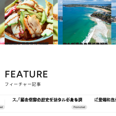
2024.5.21
オーストラリアだからこそ味わえる多国籍な一皿。バリ、中東……世界の料理を堪能できる4件
旅＆お出かけ
2024.6.5
オーストラリア・サーフカルチャーの源流シドニーへ。文化を感じる地元の人が通う人気の店5軒
旅＆お出かけ
FEATURE
フィーチャー記事
「土佐和ハーブかき氷」がOMO7高知に登場！生姜、山椒、大葉など目にも舌にも涼を呼ぶ郷土の味
ヴァシュロン・コンスタンタン