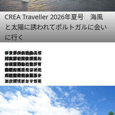
CREA Traveller 2026年夏号 海風
と太陽に誘われてポルトガルに会い
に行く
リスボンの絶品スイーツ「パステル・デ・ナタ」とは？ポルトガル伝統の奥深い世界へ
4 Hours Ago
2026.7.27
「私の祖国はポルトガル語です」国民的詩人フェルナンド・ペソアと、彼が愛した文学の街を歩く
2026.7.26
ポルトガル近海が育む極上の海の幸。キリリと冷えた白ワインと愉しむ、シーフード専門店の贅沢
2026.7.22
伝統の味をモダンに昇華。高感度な地元客が集う、リスボンの最旬ガストロノミー
2026.7.21
大航海時代の栄華から、震災、独裁、そして革命へ。ポルトガル・首都リスボンの石畳に刻まれた「歴史の光と影」
2026.7.13
エッセイ・ヤマザキマリ「慎ましくも美しき国 ポルトガル」