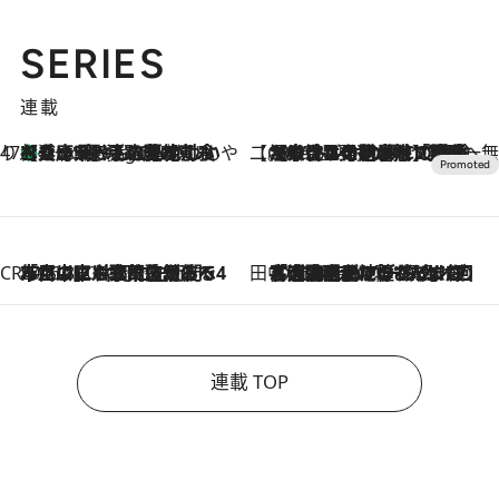
SERIES
連載
47都道府県の手みやげ ひんやりスイーツで夏を満喫
【兵庫県】この夏絶対食べたい 冷やしておいしいおやつ3選 淡路島の恵みをジェラートに集約
4 Hours Ago
【CREA×星野リゾート】唯一無二。癒しと発見が待つ場所へ
2026.8.7
【トンボの足水浴】ヒノキの香りに包まれて涼感マックス！約13℃の湧水かけ流しを避暑地「星野温泉 トンボの湯」で体験
CREA'S CHOICE
2026.8.7
「立川にも歌舞伎があるんだよ」 片岡仁左衛門・市川中車ら豪華座組みで4年目の立川立飛歌舞伎へ
田中稲の勝手に再ブーム
2026.8.7
「湘南乃風に憧れて」観客大盛上がりの“タオル回し”に、ラッパー顔負けの高速歌唱まで…さだまさし（74）のアグレッシブすぎる現在地
連載 TOP