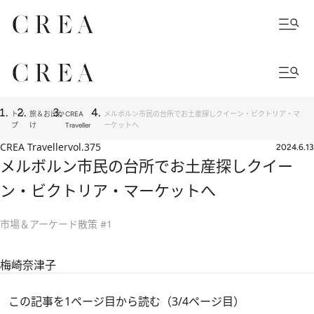
トッ
旅＆お出か
CREA
メルボルン市民の台所でお土産探しクイーン・ビクトリア・マ
プ
け
Traveller
ーケットへ
CREA Traveller
vol.375
2024.6.13
メルボルン市民の台所でお土産探しクイー
ン・ビクトリア・マーケットへ
市場＆アーケード散策 #1
梅崎奈津子
この記事を1ページ目から読む（3/4ページ目）