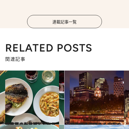
連載記事一覧
RELATED POSTS
関連記事
2024.6.6
【シドニー散策】アートとファッションで溢れる美意識の街・パディントンへ
旅＆お出かけ
2024.6.3
ときめきの夜のメルボルン ナイトタイムも充実の2軒
旅＆お出かけ