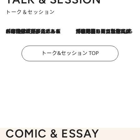
トーク＆セッション
2026.8.3
「今後値上げがあるとすれば…」「リスクがあるのは今年の冬」エネルギー専門家が語る、ホルムズ海峡封鎖が家庭にもたらす“ある心配”
2026.8.3
「住宅建てられない…」「サーチャージ料の高値が続いている」ホルムズ海峡封鎖による影響はいつまで続く？《エネルギー専門家に聞く“どうなる日本の暮らし”》
トーク&セッション TOP
COMIC & ESSAY