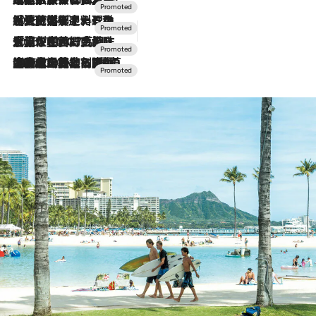
2026.7.24
【夏限定ディナーコース】旬を迎える稚鮎や花ズッキーニなどをイタリア・トスカーナの郷土料理の手法で満喫！
2026.7.17
「土佐和ハーブかき氷」がOMO7高知に登場！生姜、山椒、大葉など目にも舌にも涼を呼ぶ郷土の味
2026.7.10
NEW OPEN！【界 草津】名湯の地に誕生。趣の異なる2種の温泉と上州ならではの会席・蕎麦割烹など美食を味わう究極の癒やし旅