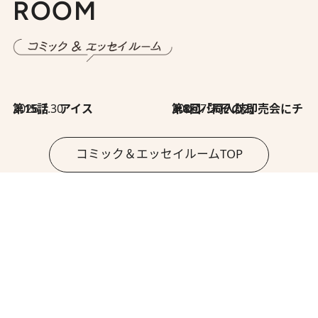
ROOM
2026.7.30
第15話 アイス
2026.7.30
第8回「同人誌即売会にチャレンジ その2」
コミック＆エッセイルームTOP