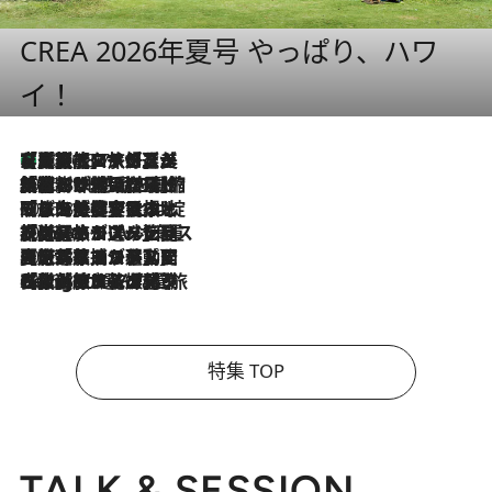
CREA 2026年夏号 やっぱり、ハワ
イ！
【厳選旅コスメ】「多機能アイテムがメイン！」旅好き美容エディターが選んだ夏旅ベストコスメを発表【Mサイズジップ】
2026.8.7
2026.8.6
「荷物が増えるほど旅ストレスは増す」美容ジャーナリストがたどり着いた最終結論。“化粧品を劇的に減らす”感動の凝縮美容とは
2026.8.6
「旅先には金髪ウィッグを持参」日本と同じメイクでは損してる!? 美容ジャーナリストが提案する“掟破りの旅美容”とは
2026.8.6
【厳選旅コスメ】「身軽さ＆UV対策重視！」ヘアアーティストshucoが選んだ夏旅ベストコスメを発表【Mサイズジップ】
2026.8.5
【厳選旅コスメ】国内をあちこち移動する河井菜摘が選んだ夏旅ベストコスメ発表！「リラックスアイテムはマスト」【Mサイズジップ】
2026.8.4
【厳選旅コスメ】「紫外線＆乾燥対策しながらメイク感も！」ヘア＆メイクGeorgeが選んだ夏旅ベストコスメを発表！【Mサイズジップ】
特集 TOP
TALK & SESSION