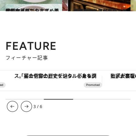
2013.3.24
大阪市「ねこやなぎ」の体質タイプ別おすすめ薬膳のお菓子
グルメ
2013.2.27
花粉症に効果が期待される「ホテル日航大阪」のカクテル
旅＆お出かけ
FEATURE
フィーチャー記事
「星のや富士」でデジタルデトックス。冨士信仰の歴史を辿り、心身を調える。
3
/
6