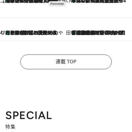
【CREA×星野リゾート】唯一無二。癒しと発見が待つ場所へ
【トンボの足水浴】ヒノキの香りに包まれて涼感マックス！約13℃の湧水かけ流しを避暑地「星野温泉 トンボの湯」で体験
2026.8.7
CREA'S CHOICE
「立川にも歌舞伎があるんだよ」 片岡仁左衛門・市川中車ら豪華座組みで4年目の立川立飛歌舞伎へ
2026.8.7
47都道府県の手みやげ ひんやりスイーツで夏を満喫
【京都府】この夏絶対食べたい 冷やしておいしいおやつ3選 ひと口目から心を掴む新緑のテリーヌ
2026.8.7
田中稲の勝手に再ブーム
「湘南乃風に憧れて」観客大盛上がりの“タオル回し”に、ラッパー顔負けの高速歌唱まで…さだまさし（74）のアグレッシブすぎる現在地
2026.8.7
連載 TOP
SPECIAL
特集