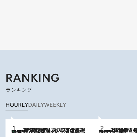
RANKING
ランキング
HOURLY
DAILY
WEEKLY
「湘南乃風に憧れて」観客大盛上がりの“タオル回し”に、ラッパー顔負けの高速歌唱まで…さだまさし（74）のアグレッシブすぎる現在地
2026.8.7
2026.8.5
【阿川佐和子さんの年とる力】なぜ70代で始めた趣味は“こんなに楽しい”のか？ ピアノ、俳句…スランプに陥っても続けられる“ある秘訣”とは