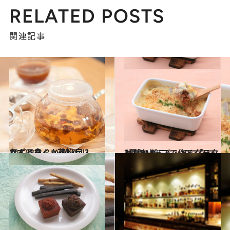
RELATED POSTS
関連記事
2012.3.3
ぐずる鼻、かゆい目！ なんとなく…花粉症!?
ライフスタイル
2014.1.18
2種のソースで作るグラタン「れんこん」のマクロビレシピ
グルメ