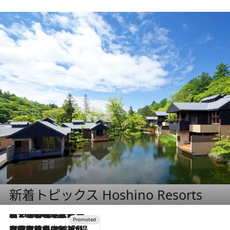
新着トピックス Hoshino Resorts
【トンボの足水浴】ヒノキの香りに包まれて涼感マックス！約13℃の湧水かけ流しを避暑地「星野温泉 トンボの湯」で体験
2026.8.7
2026.7.31
【ホテル帰省】という選択肢をOMOが提案。家族とほどよい距離を保つには「昼は実家、夜は気兼ねなくホテルで！」