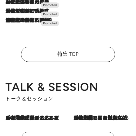
2026.7.24
【夏限定ディナーコース】旬を迎える稚鮎や花ズッキーニなどをイタリア・トスカーナの郷土料理の手法で満喫！
2026.7.17
「土佐和ハーブかき氷」がOMO7高知に登場！生姜、山椒、大葉など目にも舌にも涼を呼ぶ郷土の味
2026.7.10
NEW OPEN！【界 草津】名湯の地に誕生。趣の異なる2種の温泉と上州ならではの会席・蕎麦割烹など美食を味わう究極の癒やし旅
特集 TOP
TALK & SESSION
トーク＆セッション
2026.8.3
「今後値上げがあるとすれば…」「リスクがあるのは今年の冬」エネルギー専門家が語る、ホルムズ海峡封鎖が家庭にもたらす“ある心配”
2026.8.3
「住宅建てられない…」「サーチャージ料の高値が続いている」ホルムズ海峡封鎖による影響はいつまで続く？《エネルギー専門家に聞く“どうなる日本の暮らし”》