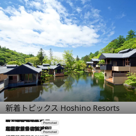
新着トピックス Hoshino Resorts
2026.8.7
【トンボの足水浴】ヒノキの香りに包まれて涼感マックス！約13℃の湧水かけ流しを避暑地「星野温泉 トンボの湯」で体験
2026.7.31
【ホテル帰省】という選択肢をOMOが提案。家族とほどよい距離を保つには「昼は実家、夜は気兼ねなくホテルで！」