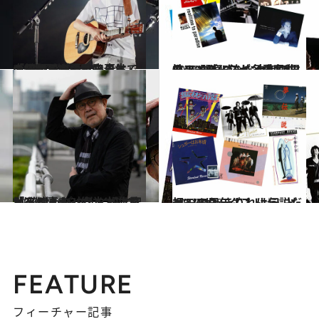
2023.12.1
【初めから読む】人生で大きな三つの出来事は 「母親と出会ったこと」小田和正が語る父母への“対照的な”思い
カルチャー
2021.12.23
その“弱気さ”が、愛おしい！ ロンリーなクリスマスソングに泣く 大御所男性アーティスト冬の名曲
カルチャー
2023.7.16
「アルバム3枚分くらいが、 はっぴいえんどはちょうどよかった」 松本隆と巡る青山、六本木…“聖地”巡礼
カルチャー
2021.7.30
祝・スターダスト☆レビュー40周年 これは伝説だって“はっきりしようぜ”！
カルチャー
FEATURE
フィーチャー記事