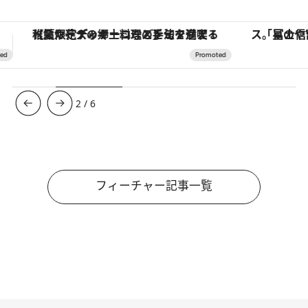
「星のや富士」でデジタルデトックス。冨士信仰の歴史を辿り、心身を調える。
ヴァシュロン・コンスタンタン
3
/
6
フィーチャー記事一覧