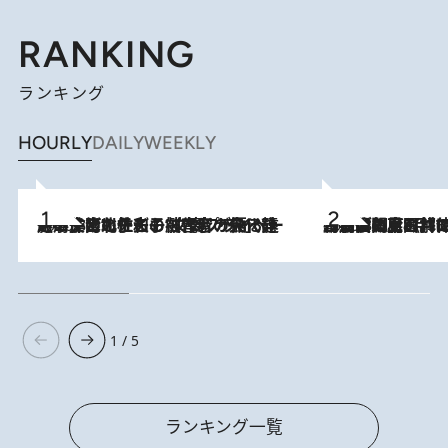
RANKING
ランキング
HOURLY
DAILY
WEEKLY
2026.8.3
《「文士の子ども被害者の会」発足！》阿川佐和子（72）が語る遠藤周作に北杜夫、劇作家・矢代静一の子どもたちの“文豪プライベート事件簿”
2026.8.8
「最後に見られてよかった」上野動物園の東園パンダ舎が解体前に特別公開。8月16日まで延長されたパネル展と共に辿る“半世紀”のパンダ飼育《解体工事の図面あり》
1 / 5
ランキング一覧