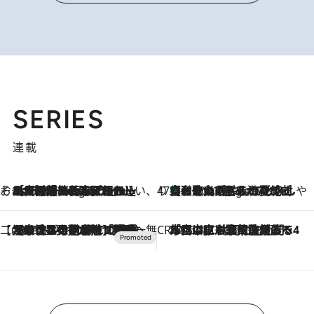
SERIES
連載
そおだよおこの関西おいしい、おやつ紀行
［大阪府箕面市］一皿一皿目の前で仕上げられる、料理を巧みに組み込んだアシェットデセールコース「ミチル アシェット デセール（Michiru assiette dessert）」
3 Hours Ago
47都道府県の手みやげ ひんやりスイーツで夏を満喫
【和歌山県】この夏絶対食べたい 冷やしておいしいおやつ3選 みかんがごろっと丸ごと入ったジュレ
3 Hours Ago
【CREA×星野リゾート】唯一無二。癒しと発見が待つ場所へ
2026.8.7
【トンボの足水浴】ヒノキの香りに包まれて涼感マックス！約13℃の湧水かけ流しを避暑地「星野温泉 トンボの湯」で体験
CREA'S CHOICE
2026.8.7
「立川にも歌舞伎があるんだよ」 片岡仁左衛門・市川中車ら豪華座組みで4年目の立川立飛歌舞伎へ