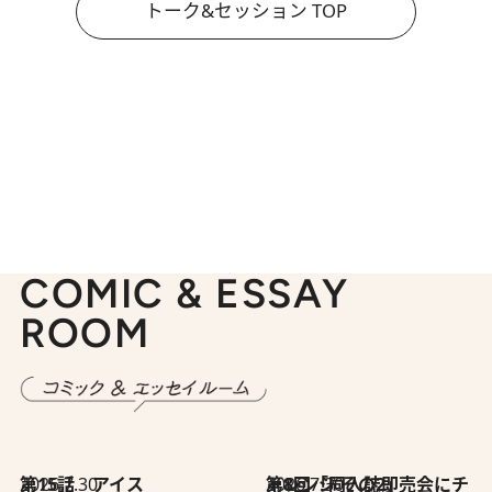
トーク&セッション TOP
COMIC & ESSAY
ROOM
2026.7.30
第15話 アイス
2026.7.30
第8回「同人誌即売会にチャレンジ その2」