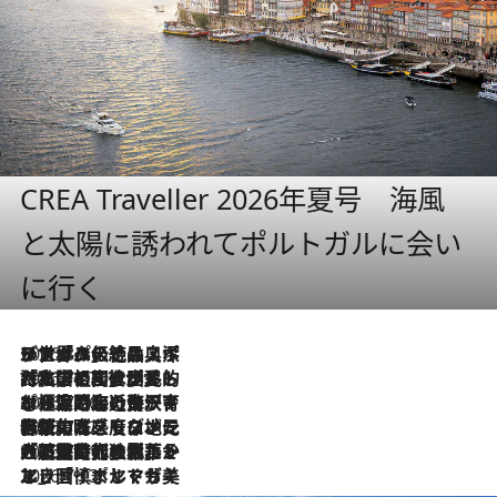
CREA Traveller 2026年夏号 海風
と太陽に誘われてポルトガルに会い
に行く
2026.8.8
リスボンの絶品スイーツ「パステル・デ・ナタ」とは？ポルトガル伝統の奥深い世界へ
2026.7.27
「私の祖国はポルトガル語です」国民的詩人フェルナンド・ペソアと、彼が愛した文学の街を歩く
2026.7.26
ポルトガル近海が育む極上の海の幸。キリリと冷えた白ワインと愉しむ、シーフード専門店の贅沢
2026.7.22
伝統の味をモダンに昇華。高感度な地元客が集う、リスボンの最旬ガストロノミー
2026.7.21
大航海時代の栄華から、震災、独裁、そして革命へ。ポルトガル・首都リスボンの石畳に刻まれた「歴史の光と影」
2026.7.13
エッセイ・ヤマザキマリ「慎ましくも美しき国 ポルトガル」