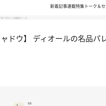
新着記事
連載
特集
トーク＆セ
「捨て色なしの繊細ローズ」
シャドウ】 ディオールの名品パ
03