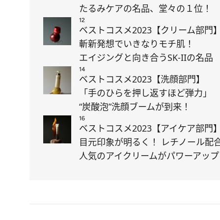
たるみケアの名品、堂々の１位！
12
ベストコスメ2023【クリーム部門
斬新発想でいきなりモチ肌！
エイジングと向き合うSK-IIの名品
14
ベストコスメ2023【洗顔部門】
「手のひらを押し返すほど弾力」
“炭酸泡”洗顔ブームが到来！
16
ベストコスメ2023【アイケア部門
目元印象が明るく！ レチノール配
人気のアイクリームがパワーアップ