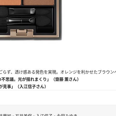
ごらず、透け感ある発色を実現。オレンジを利かせたブラウン
の不思議。光が揺れまくり」（齋藤 薫さん）
が見事」（入江信子さん）
松井里加・石井美保・入江信子・永田みゆき