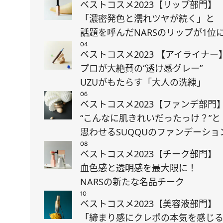
ベストコスメ2023【リップ部門】
「濃密発色と濡れツヤが続く」と
話題を呼んだNARSのリップが1位
04
ベストコスメ2023 【アイライナー
プロが大絶賛の“透け感グレー”
UZUがもたらす「大人の洗練」
06
ベストコスメ2023【ファンデ部門
“こんなに肌きれいだったっけ？”と
思わせるSUQQUのファンデーショ
08
ベストコスメ2023【チーク部門】
血色感と透明感を最大限に！
NARSの新たな名品チーク
10
ベストコスメ2023【美容液部門】
「締まり感にクレポの本気を感じ