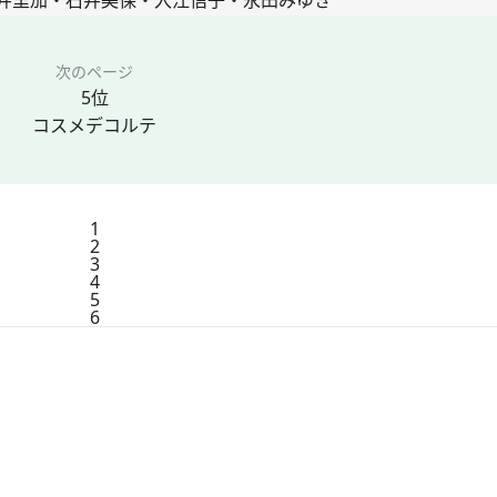
次のページ
5位
コスメデコルテ
1
2
3
4
5
6