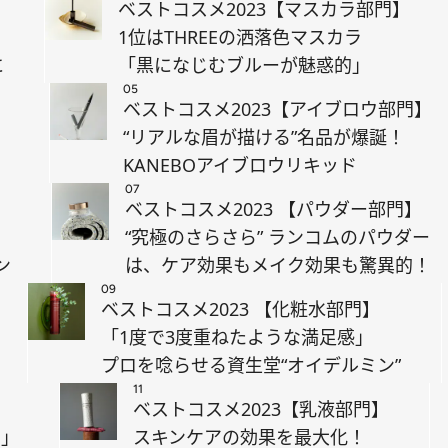
ベストコスメ2023【マスカラ部門】
1位はTHREEの洒落色マスカラ
に
「黒になじむブルーが魅惑的」
05
】
ベストコスメ2023【アイブロウ部門】
“リアルな眉が描ける”名品が爆誕！
KANEBOアイブロウリキッド
07
】
ベストコスメ2023 【パウダー部門】
“究極のさらさら” ランコムのパウダー
ン
は、ケア効果もメイク効果も驚異的！
09
ベストコスメ2023 【化粧水部門】
「1度で3度重ねたような満足感」
プロを唸らせる資生堂“オイデルミン”
11
ベストコスメ2023【乳液部門】
る」
スキンケアの効果を最大化！