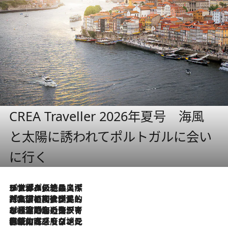
CREA Traveller 2026年夏号 海風
と太陽に誘われてポルトガルに会い
に行く
2026.8.8
リスボンの絶品スイーツ「パステル・デ・ナタ」とは？ポルトガル伝統の奥深い世界へ
2026.7.27
「私の祖国はポルトガル語です」国民的詩人フェルナンド・ペソアと、彼が愛した文学の街を歩く
2026.7.26
ポルトガル近海が育む極上の海の幸。キリリと冷えた白ワインと愉しむ、シーフード専門店の贅沢
2026.7.22
伝統の味をモダンに昇華。高感度な地元客が集う、リスボンの最旬ガストロノミー