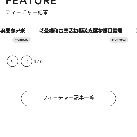
FEATURE
フィーチャー記事
「土佐和ハーブかき氷」がOMO7高知に登場！生姜、山椒、大葉など目にも舌にも涼を呼ぶ郷土の味
3
/
6
フィーチャー記事一覧