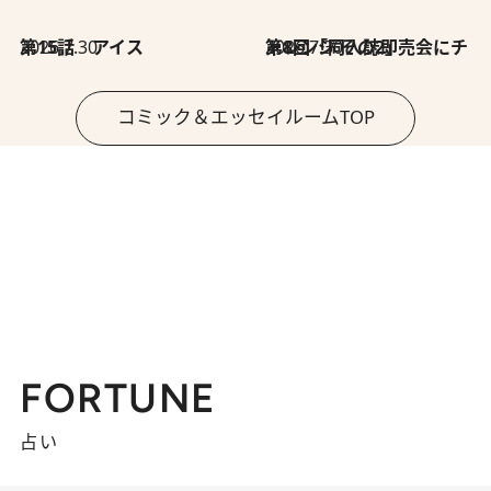
2026.7.30
第15話 アイス
2026.7.30
第8回「同人誌即売会にチャレンジ その2」
コミック＆エッセイルームTOP
FORTUNE
占い