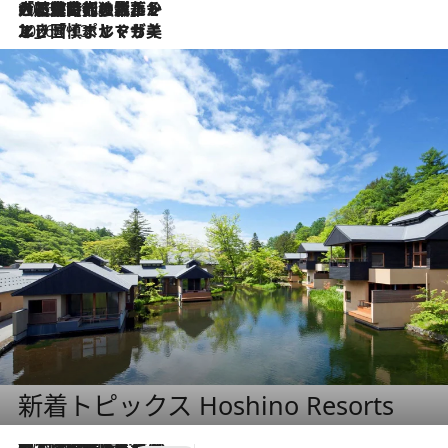
2026.7.21
大航海時代の栄華から、震災、独裁、そして革命へ。ポルトガル・首都リスボンの石畳に刻まれた「歴史の光と影」
2026.7.13
エッセイ・ヤマザキマリ「慎ましくも美しき国 ポルトガル」
新着トピックス Hoshino Resorts
2026.8.7
【トンボの足水浴】ヒノキの香りに包まれて涼感マックス！約13℃の湧水かけ流しを避暑地「星野温泉 トンボの湯」で体験