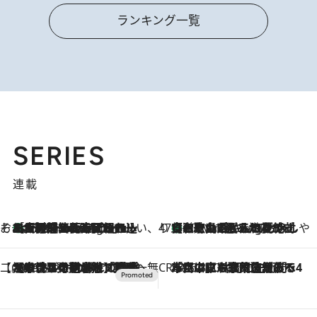
ランキング一覧
SERIES
連載
そおだよおこの関西おいしい、おやつ紀行
［大阪府箕面市］一皿一皿目の前で仕上げられる、料理を巧みに組み込んだアシェットデセールコース「ミチル アシェット デセール（Michiru assiette dessert）」
17 Minutes Ago
47都道府県の手みやげ ひんやりスイーツで夏を満喫
【和歌山県】この夏絶対食べたい 冷やしておいしいおやつ3選 みかんがごろっと丸ごと入ったジュレ
17 Minutes Ago
【CREA×星野リゾート】唯一無二。癒しと発見が待つ場所へ
2026.8.7
【トンボの足水浴】ヒノキの香りに包まれて涼感マックス！約13℃の湧水かけ流しを避暑地「星野温泉 トンボの湯」で体験
CREA'S CHOICE
2026.8.7
「立川にも歌舞伎があるんだよ」 片岡仁左衛門・市川中車ら豪華座組みで4年目の立川立飛歌舞伎へ