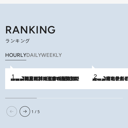
RANKING
ランキング
HOURLY
DAILY
WEEKLY
2026.8.8
「最後に見られてよかった」上野動物園の東園パンダ舎が解体前に特別公開。8月16日まで延長されたパネル展と共に辿る“半世紀”のパンダ飼育《解体工事の図面あり》
2026.8.3
《「文士の子ども被害者の会」発足！》阿川佐和子（72）が語る遠藤周作に北杜夫、劇作家・矢代静一の子どもたちの“文豪プライベート事件簿”
1 / 5