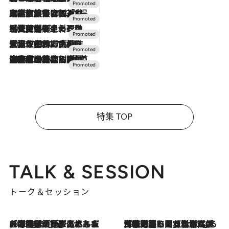
2026.7.31
【ホテル帰省】という選択肢をOMOが提案。家族とほどよい距離を保つには「昼は実家、夜は気兼ねなくホテルで！」
2026.7.24
【夏限定ディナーコース】旬を迎える稚鮎や花ズッキーニなどをイタリア・トスカーナの郷土料理の手法で満喫！
2026.7.17
「土佐和ハーブかき氷」がOMO7高知に登場！生姜、山椒、大葉など目にも舌にも涼を呼ぶ郷土の味
2026.7.10
NEW OPEN！【界 草津】名湯の地に誕生。趣の異なる2種の温泉と上州ならではの会席・蕎麦割烹など美食を味わう究極の癒やし旅
特集 TOP
TALK & SESSION
トーク＆セッション
2026.8.3
「今後値上げがあるとすれば…」「リスクがあるのは今年の冬」エネルギー専門家が語る、ホルムズ海峡封鎖が家庭にもたらす“ある心配”
2026.8.3
「住宅建てられない…」「サーチャージ料の高値が続いている」ホルムズ海峡封鎖による影響はいつまで続く？《エネルギー専門家に聞く“どうなる日本の暮らし”》