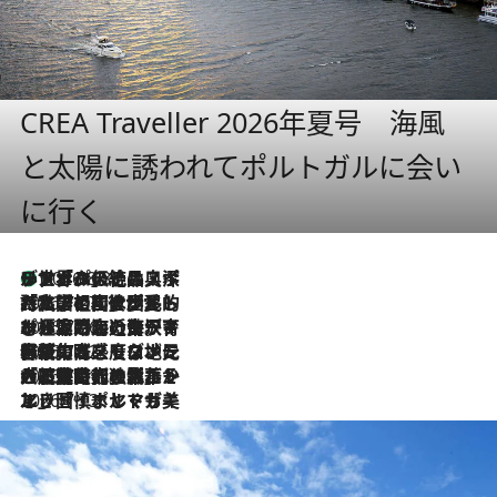
CREA Traveller 2026年夏号 海風
と太陽に誘われてポルトガルに会い
に行く
リスボンの絶品スイーツ「パステル・デ・ナタ」とは？ポルトガル伝統の奥深い世界へ
2026.8.8
2026.7.27
「私の祖国はポルトガル語です」国民的詩人フェルナンド・ペソアと、彼が愛した文学の街を歩く
2026.7.26
ポルトガル近海が育む極上の海の幸。キリリと冷えた白ワインと愉しむ、シーフード専門店の贅沢
2026.7.22
伝統の味をモダンに昇華。高感度な地元客が集う、リスボンの最旬ガストロノミー
2026.7.21
大航海時代の栄華から、震災、独裁、そして革命へ。ポルトガル・首都リスボンの石畳に刻まれた「歴史の光と影」
2026.7.13
エッセイ・ヤマザキマリ「慎ましくも美しき国 ポルトガル」