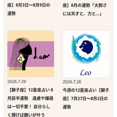
座】8月3日～8月9日の
座】8月の運勢「大胆さ
運勢
には天才と、力と…」
2026.7.29
2026.7.26
【獅子座】12星座占い 8
今週の12星座占い【獅子
月前半運勢 遠慮や謙遜
座】7月27日～8月2日の
は一切不要！ 自分らし
運勢
く輝けば願いが叶う