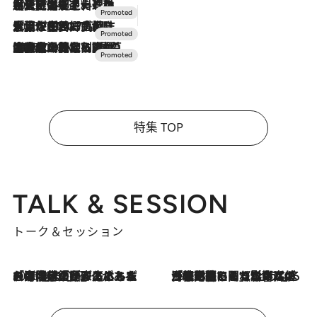
2026.7.24
【夏限定ディナーコース】旬を迎える稚鮎や花ズッキーニなどをイタリア・トスカーナの郷土料理の手法で満喫！
2026.7.17
「土佐和ハーブかき氷」がOMO7高知に登場！生姜、山椒、大葉など目にも舌にも涼を呼ぶ郷土の味
2026.7.10
NEW OPEN！【界 草津】名湯の地に誕生。趣の異なる2種の温泉と上州ならではの会席・蕎麦割烹など美食を味わう究極の癒やし旅
特集 TOP
TALK & SESSION
トーク＆セッション
2026.8.3
「今後値上げがあるとすれば…」「リスクがあるのは今年の冬」エネルギー専門家が語る、ホルムズ海峡封鎖が家庭にもたらす“ある心配”
2026.8.3
「住宅建てられない…」「サーチャージ料の高値が続いている」ホルムズ海峡封鎖による影響はいつまで続く？《エネルギー専門家に聞く“どうなる日本の暮らし”》