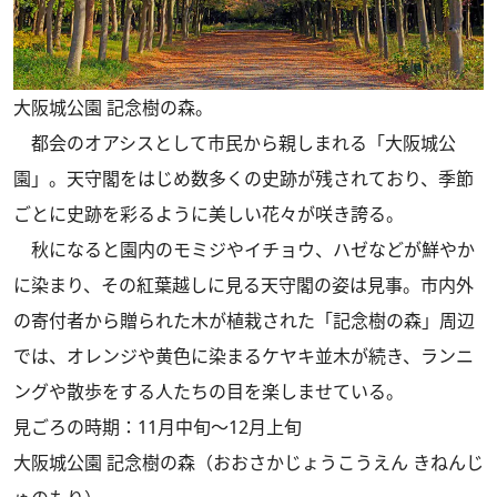
大阪城公園 記念樹の森。
都会のオアシスとして市民から親しまれる「大阪城公
園」。天守閣をはじめ数多くの史跡が残されており、季節
ごとに史跡を彩るように美しい花々が咲き誇る。
秋になると園内のモミジやイチョウ、ハゼなどが鮮やか
に染まり、その紅葉越しに見る天守閣の姿は見事。市内外
の寄付者から贈られた木が植栽された「記念樹の森」周辺
では、オレンジや黄色に染まるケヤキ並木が続き、ランニ
ングや散歩をする人たちの目を楽しませている。
見ごろの時期：11月中旬～12月上旬
大阪城公園 記念樹の森（おおさかじょうこうえん きねんじ