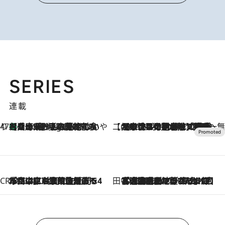
SERIES
連載
47都道府県の手みやげ ひんやりスイーツで夏を満喫
【兵庫県】この夏絶対食べたい 冷やしておいしいおやつ3選 淡路島の恵みをジェラートに集約
3 Hours Ago
【CREA×星野リゾート】唯一無二。癒しと発見が待つ場所へ
2026.8.7
【トンボの足水浴】ヒノキの香りに包まれて涼感マックス！約13℃の湧水かけ流しを避暑地「星野温泉 トンボの湯」で体験
CREA'S CHOICE
2026.8.7
「立川にも歌舞伎があるんだよ」 片岡仁左衛門・市川中車ら豪華座組みで4年目の立川立飛歌舞伎へ
田中稲の勝手に再ブーム
2026.8.7
「湘南乃風に憧れて」観客大盛上がりの“タオル回し”に、ラッパー顔負けの高速歌唱まで…さだまさし（74）のアグレッシブすぎる現在地