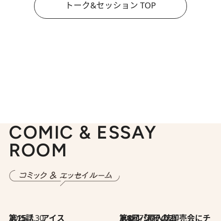
トーク&セッション TOP
COMIC & ESSAY
ROOM
2026.7.30
第15話 アイス
2026.7.30
第8回「同人誌即売会にチャレンジ その2」