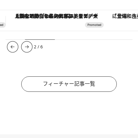
「土佐和ハーブかき氷」がOMO7高知に登場！生姜、山椒、大葉など目にも舌にも涼を呼ぶ郷土の味
3
/
6
フィーチャー記事一覧