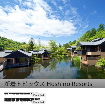
新着トピックス Hoshino Resorts
2026.8.7
【トンボの足水浴】ヒノキの香りに包まれて涼感マックス！約13℃の湧水かけ流しを避暑地「星野温泉 トンボの湯」で体験
2026.7.31
【ホテル帰省】という選択肢をOMOが提案。家族とほどよい距離を保つには「昼は実家、夜は気兼ねなくホテルで！」