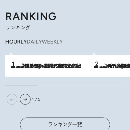
RANKING
ランキング
HOURLY
DAILY
WEEKLY
【間違いのない王道・東京土産】資生堂パーラー 銀座本店でのみ出会える銘菓5選《極上プディング・濃厚チーズケーキ・ボンボンショコラほか》
3 Hours Ago
《北欧の人々の幸福度が高いのは…》元デンマーク親善大使が出会った“心が満たされる暮らし”「いいかげんにヒュッゲしなさい！」
3 Hours Ago
1 / 5
ランキング一覧