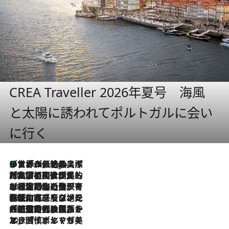
CREA Traveller 2026年夏号 海風
と太陽に誘われてポルトガルに会い
に行く
リスボンの絶品スイーツ「パステル・デ・ナタ」とは？ポルトガル伝統の奥深い世界へ
3 Hours Ago
2026.7.27
「私の祖国はポルトガル語です」国民的詩人フェルナンド・ペソアと、彼が愛した文学の街を歩く
2026.7.26
ポルトガル近海が育む極上の海の幸。キリリと冷えた白ワインと愉しむ、シーフード専門店の贅沢
2026.7.22
伝統の味をモダンに昇華。高感度な地元客が集う、リスボンの最旬ガストロノミー
2026.7.21
大航海時代の栄華から、震災、独裁、そして革命へ。ポルトガル・首都リスボンの石畳に刻まれた「歴史の光と影」
2026.7.13
エッセイ・ヤマザキマリ「慎ましくも美しき国 ポルトガル」