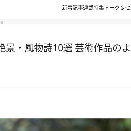
新着記事
連載
特集
トーク＆セ
峡谷
夏の絶景・風物詩10選 芸術作品