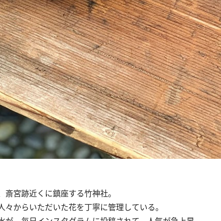
、斎宮跡近くに鎮座する竹神社。
人々からいただいた花を丁寧に管理している。