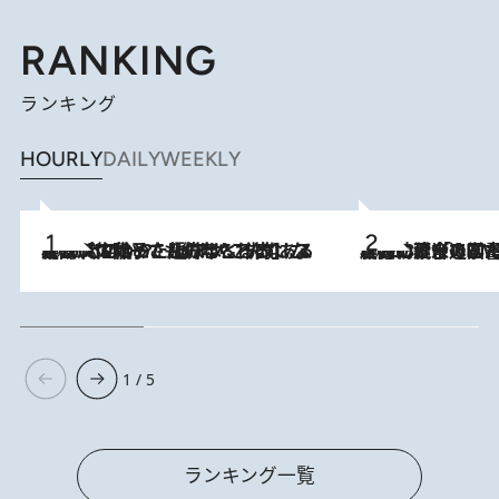
RANKING
ランキング
HOURLY
DAILY
WEEKLY
2026.8.5
【阿川佐和子さんの年とる力】なぜ70代で始めた趣味は“こんなに楽しい”のか？ ピアノ、俳句…スランプに陥っても続けられる“ある秘訣”とは
2026.8.3
慶應幼稚舎の図書室からテレビの世界に飛び込んだ阿川佐和子（72）、「N
1 / 5
ランキング一覧