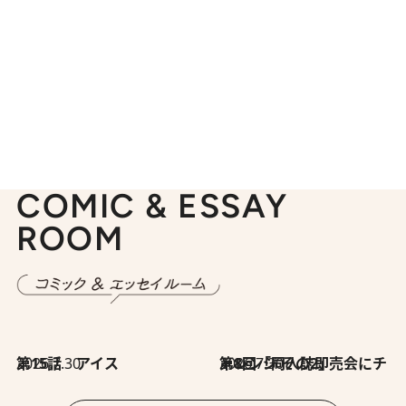
COMIC & ESSAY
ROOM
2026.7.30
第15話 アイス
2026.7.30
第8回「同人誌即売会にチャレンジ その2」