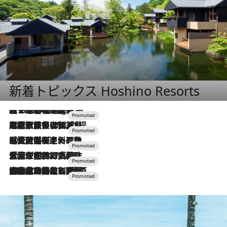
新着トピックス Hoshino Resorts
【トンボの足水浴】ヒノキの香りに包まれて涼感マックス！約13℃の湧水かけ流しを避暑地「星野温泉 トンボの湯」で体験
10 Hours Ago
2026.7.31
【ホテル帰省】という選択肢をOMOが提案。家族とほどよい距離を保つには「昼は実家、夜は気兼ねなくホテルで！」
2026.7.24
【夏限定ディナーコース】旬を迎える稚鮎や花ズッキーニなどをイタリア・トスカーナの郷土料理の手法で満喫！
2026.7.17
「土佐和ハーブかき氷」がOMO7高知に登場！生姜、山椒、大葉など目にも舌にも涼を呼ぶ郷土の味
2026.7.10
NEW OPEN！【界 草津】名湯の地に誕生。趣の異なる2種の温泉と上州ならではの会席・蕎麦割烹など美食を味わう究極の癒やし旅