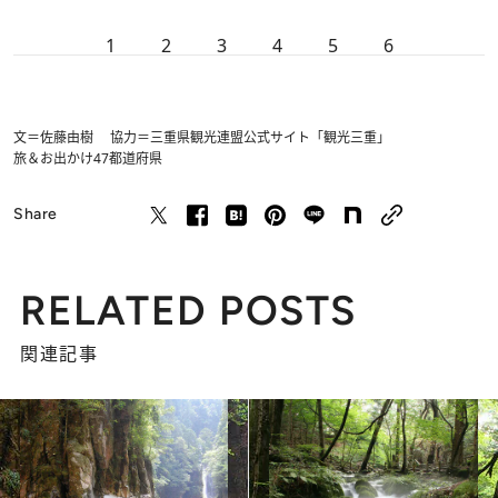
1
2
3
4
5
6
文＝佐藤由樹 協力＝三重県観光連盟公式サイト「観光三重」
旅＆お出かけ
47都道府県
Share
RELATED POSTS
関連記事