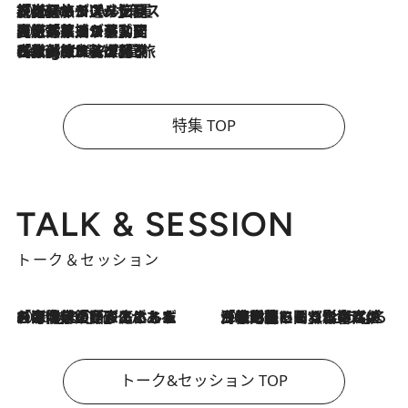
2026.8.6
【厳選旅コスメ】「身軽さ＆UV対策重視！」ヘアアーティストshucoが選んだ夏旅ベストコスメを発表【Mサイズジップ】
2026.8.5
【厳選旅コスメ】国内をあちこち移動する河井菜摘が選んだ夏旅ベストコスメ発表！「リラックスアイテムはマスト」【Mサイズジップ】
2026.8.4
【厳選旅コスメ】「紫外線＆乾燥対策しながらメイク感も！」ヘア＆メイクGeorgeが選んだ夏旅ベストコスメを発表！【Mサイズジップ】
特集 TOP
TALK & SESSION
トーク＆セッション
2026.8.3
「今後値上げがあるとすれば…」「リスクがあるのは今年の冬」エネルギー専門家が語る、ホルムズ海峡封鎖が家庭にもたらす“ある心配”
2026.8.3
「住宅建てられない…」「サーチャージ料の高値が続いている」ホルムズ海峡封鎖による影響はいつまで続く？《エネルギー専門家に聞く“どうなる日本の暮らし”》
トーク&セッション TOP