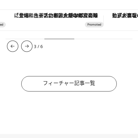
「土佐和ハーブかき氷」がOMO7高知に登場！生姜、山椒、大葉など目にも舌にも涼を呼ぶ郷土の味
3
/
6
フィーチャー記事一覧