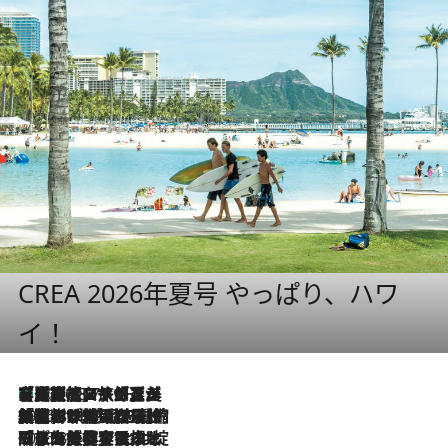
CREA 2026年夏号 やっぱり、ハワ
イ！
【厳選旅コスメ】「多機能アイテムがメイン！」旅好き美容エディターが選んだ夏旅ベストコスメを発表【Mサイズジップ】
2026.8.7
2026.8.6
「荷物が増えるほど旅ストレスは増す」美容ジャーナリストがたどり着いた最終結論。“化粧品を劇的に減らす”感動の凝縮美容とは
2026.8.6
「旅先には金髪ウィッグを持参」日本と同じメイクでは損してる!? 美容ジャーナリストが提案する“掟破りの旅美容”とは