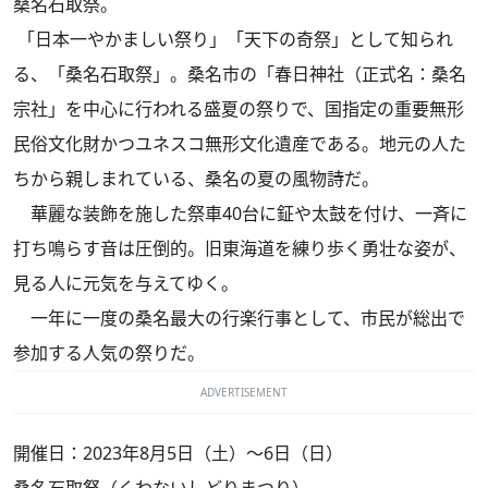
桑名石取祭。
「日本一やかましい祭り」「天下の奇祭」として知られ
る、「桑名石取祭」。桑名市の「春日神社（正式名：桑名
宗社」を中心に行われる盛夏の祭りで、国指定の重要無形
民俗文化財かつユネスコ無形文化遺産である。地元の人た
ちから親しまれている、桑名の夏の風物詩だ。
華麗な装飾を施した祭車40台に鉦や太鼓を付け、一斉に
打ち鳴らす音は圧倒的。旧東海道を練り歩く勇壮な姿が、
見る人に元気を与えてゆく。
一年に一度の桑名最大の行楽行事として、市民が総出で
参加する人気の祭りだ。
ADVERTISEMENT
開催日：2023年8月5日（土）～6日（日）
桑名石取祭（くわないしどりまつり）