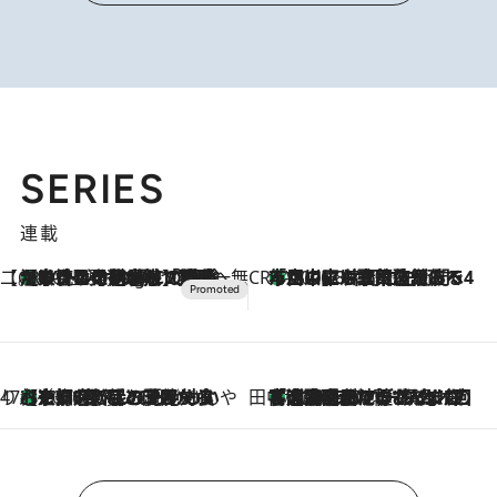
SERIES
連載
【CREA×星野リゾート】唯一無二。癒しと発見が待つ場所へ
【トンボの足水浴】ヒノキの香りに包まれて涼感マックス！約13℃の湧水かけ流しを避暑地「星野温泉 トンボの湯」で体験
10 Hours Ago
CREA'S CHOICE
「立川にも歌舞伎があるんだよ」 片岡仁左衛門・市川中車ら豪華座組みで4年目の立川立飛歌舞伎へ
2026.8.7
47都道府県の手みやげ ひんやりスイーツで夏を満喫
【京都府】この夏絶対食べたい 冷やしておいしいおやつ3選 ひと口目から心を掴む新緑のテリーヌ
2026.8.7
田中稲の勝手に再ブーム
「湘南乃風に憧れて」観客大盛上がりの“タオル回し”に、ラッパー顔負けの高速歌唱まで…さだまさし（74）のアグレッシブすぎる現在地
2026.8.7