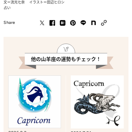
文＝流光七奈 イラスト＝田辺ヒロシ
占い
Share
他の山羊座の運勢もチェック！