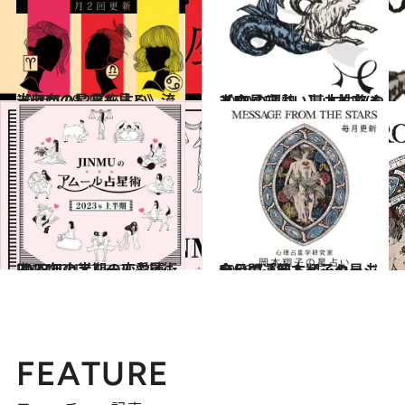
2026.7.29
《ほかの星座も見る》流光七奈の12星座占い
占い
2021.12.1
【12星座占い】山羊座(やぎ座)の運勢、基本性格まとめ
占い
2022.12.15
JINMUのアムール占星術 2023年上半期の恋愛運は？
占い
2026.7.31
今月の運勢＆メッセージを公開「岡本翔子の星占い」
占い
FEATURE