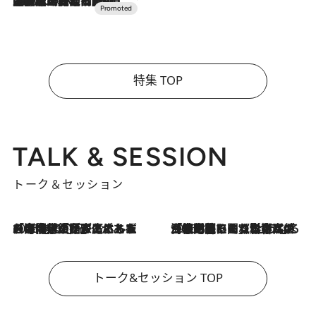
2026.7.10
NEW OPEN！【界 草津】名湯の地に誕生。趣の異なる2種の温泉と上州ならではの会席・蕎麦割烹など美食を味わう究極の癒やし旅
特集 TOP
TALK & SESSION
トーク＆セッション
2026.8.3
「今後値上げがあるとすれば…」「リスクがあるのは今年の冬」エネルギー専門家が語る、ホルムズ海峡封鎖が家庭にもたらす“ある心配”
2026.8.3
「住宅建てられない…」「サーチャージ料の高値が続いている」ホルムズ海峡封鎖による影響はいつまで続く？《エネルギー専門家に聞く“どうなる日本の暮らし”》
トーク&セッション TOP