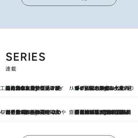
SERIES
連載
工藤まやのおもてなしハワイ
【ハワイ土産】ローカルの絶大な支持で復活！ 絶品の幻クッキー《元ファンの日本人女性が受け継いだ名店》
7 Hours Ago
ハワイ賢者 リサのお気に入りリスト
あの伝説の限定トートも！ リニューアルした「ディーン＆デルーカ ハワイ」で必須のお土産8選
7 Hours Ago
47都道府県の手みやげ ひんやりスイーツで夏を満喫
【三重県】この夏絶対食べたい 冷やしておいしいおやつ3選 お餅×アイスの新感覚スイーツ
7 Hours Ago
齋藤 薫 美容脳ルネサンス
「荷物が増えるほど旅ストレスは増す」美容ジャーナリストがたどり着いた最終結論。“化粧品を劇的に減らす”感動の凝縮美容とは
7 Hours Ago