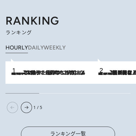
RANKING
ランキング
HOURLY
DAILY
WEEKLY
2026.8.5
【阿川佐和子さんの年とる力】なぜ70代で始めた趣味は“こんなに楽しい”のか？ ピアノ、俳句…スランプに陥っても続けられる“ある秘訣”とは
2026.8.5
【なぜ吉沢亮は「気配を消せる」のか？】興行収入208億の『国宝』を経て挑むミュージカル『ディア・エヴァン・ハンセン』。トップ俳優が舞台上でさらけ出した“孤独”とは
1 / 5
ランキング一覧