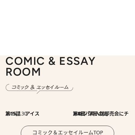
COMIC & ESSAY
ROOM
2026.7.30
第15話 アイス
2026.7.30
第8回「同人誌即売会にチャレンジ その2」
コミック＆エッセイルームTOP