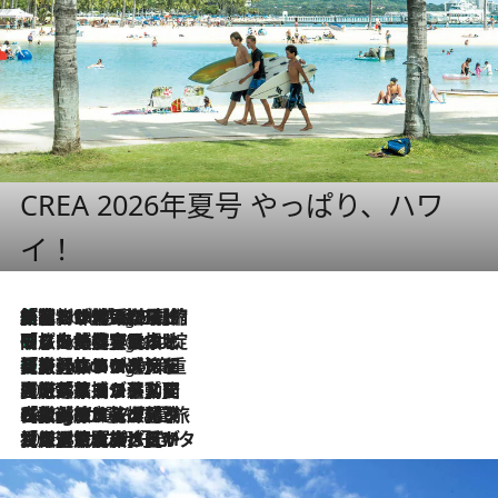
CREA 2026年夏号 やっぱり、ハワ
イ！
「荷物が増えるほど旅ストレスは増す」美容ジャーナリストがたどり着いた最終結論。“化粧品を劇的に減らす”感動の凝縮美容とは
7 Hours Ago
「旅先には金髪ウィッグを持参」日本と同じメイクでは損してる!? 美容ジャーナリストが提案する“掟破りの旅美容”とは
7 Hours Ago
【厳選旅コスメ】「身軽さ＆UV対策重視！」ヘアアーティストshucoが選んだ夏旅ベストコスメを発表【Mサイズジップ】
7 Hours Ago
2026.8.5
【厳選旅コスメ】国内をあちこち移動する河井菜摘が選んだ夏旅ベストコスメ発表！「リラックスアイテムはマスト」【Mサイズジップ】
2026.8.4
【厳選旅コスメ】「紫外線＆乾燥対策しながらメイク感も！」ヘア＆メイクGeorgeが選んだ夏旅ベストコスメを発表！【Mサイズジップ】
2026.8.3
【厳選旅コスメ】「保湿もタイパ重視！」“サウナ好き”タレント清水みさとが愛用する夏旅ベストコスメを発表！【Mサイズジップ】