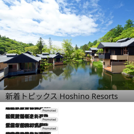
新着トピックス Hoshino Resorts
2026.7.31
【ホテル帰省】という選択肢をOMOが提案。家族とほどよい距離を保つには「昼は実家、夜は気兼ねなくホテルで！」
2026.7.24
【夏限定ディナーコース】旬を迎える稚鮎や花ズッキーニなどをイタリア・トスカーナの郷土料理の手法で満喫！
2026.7.17
「土佐和ハーブかき氷」がOMO7高知に登場！生姜、山椒、大葉など目にも舌にも涼を呼ぶ郷土の味