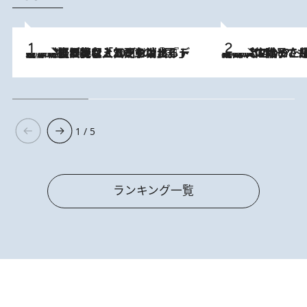
2026.8.5
【なぜ吉沢亮は「気配を消せる」のか？】興行収入208億の『国宝』を経て挑むミュージカル『ディア・エヴァン・ハンセン』。トップ俳優が舞台上でさらけ出した“孤独”とは
2026.8.5
【阿川佐和子さんの年とる力】なぜ70代で始めた趣味は“こんなに楽しい”のか？ ピアノ、俳句…スランプに陥っても続けられる“ある秘訣”とは
1 / 5
ランキング一覧