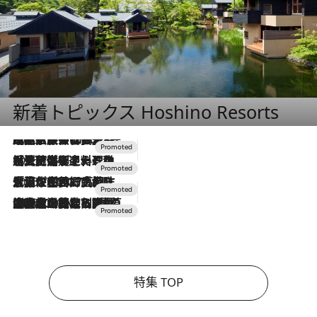
新着トピックス Hoshino Resorts
2026.7.31
【ホテル帰省】という選択肢をOMOが提案。家族とほどよい距離を保つには「昼は実家、夜は気兼ねなくホテルで！」
2026.7.24
【夏限定ディナーコース】旬を迎える稚鮎や花ズッキーニなどをイタリア・トスカーナの郷土料理の手法で満喫！
2026.7.17
「土佐和ハーブかき氷」がOMO7高知に登場！生姜、山椒、大葉など目にも舌にも涼を呼ぶ郷土の味
2026.7.10
NEW OPEN！【界 草津】名湯の地に誕生。趣の異なる2種の温泉と上州ならではの会席・蕎麦割烹など美食を味わう究極の癒やし旅
特集 TOP