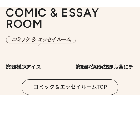
COMIC & ESSAY
ROOM
2026.7.30
第15話 アイス
2026.7.30
第8回「同人誌即売会にチャレンジ その2」
コミック＆エッセイルームTOP