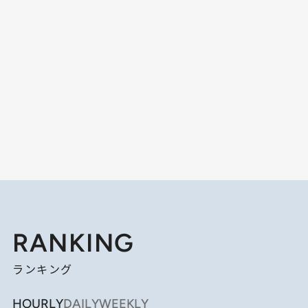
RANKING
ランキング
HOURLY
DAILY
WEEKLY