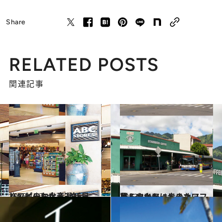
Share
RELATED POSTS
関連記事
2013.10.7
ハッピーになる3泊5日 ハワイのお土産選び
旅＆お出かけ
2013.10.4
暮らすように歩きたい ゆるやかモードのオアフ島・マノア
旅＆お出かけ