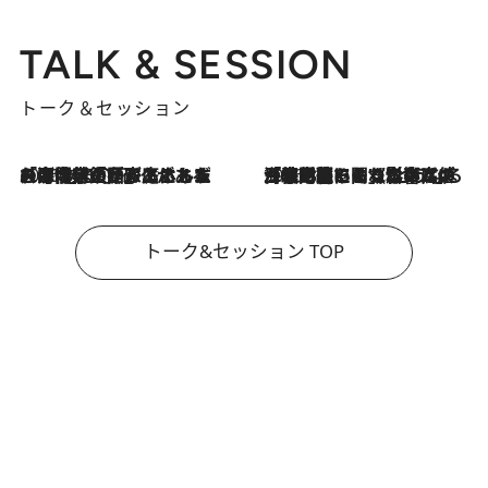
TALK & SESSION
トーク＆セッション
2026.8.3
「今後値上げがあるとすれば…」「リスクがあるのは今年の冬」エネルギー専門家が語る、ホルムズ海峡封鎖が家庭にもたらす“ある心配”
2026.8.3
「住宅建てられない…」「サーチャージ料の高値が続いている」ホルムズ海峡封鎖による影響はいつまで続く？《エネルギー専門家に聞く“どうなる日本の暮らし”》
トーク&セッション TOP