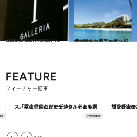
2013.10.4
「Tギャラリア ハワイ by DFS」は買い物天国！
旅＆お出かけ
2013.8.14
「カハラ」創業50周年記念プランで極上のホノルル体験を
旅＆お出かけ
FEATURE
フィーチャー記事
ヴァシュロン・コンスタンタン「オーヴァーシーズ・オートマティック」。旅愛好家のお気に入りコレクションから、ジェンダーレスな新作が登場