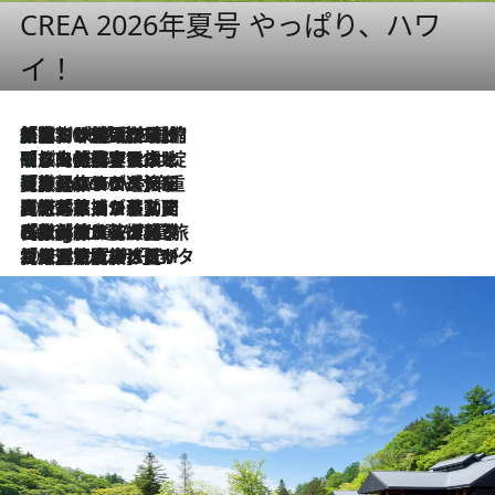
CREA 2026年夏号 やっぱり、ハワ
イ！
「荷物が増えるほど旅ストレスは増す」美容ジャーナリストがたどり着いた最終結論。“化粧品を劇的に減らす”感動の凝縮美容とは
2026.8.6
「旅先には金髪ウィッグを持参」日本と同じメイクでは損してる!? 美容ジャーナリストが提案する“掟破りの旅美容”とは
2026.8.6
【厳選旅コスメ】「身軽さ＆UV対策重視！」ヘアアーティストshucoが選んだ夏旅ベストコスメを発表【Mサイズジップ】
2026.8.6
2026.8.5
【厳選旅コスメ】国内をあちこち移動する河井菜摘が選んだ夏旅ベストコスメ発表！「リラックスアイテムはマスト」【Mサイズジップ】
2026.8.4
【厳選旅コスメ】「紫外線＆乾燥対策しながらメイク感も！」ヘア＆メイクGeorgeが選んだ夏旅ベストコスメを発表！【Mサイズジップ】
2026.8.3
【厳選旅コスメ】「保湿もタイパ重視！」“サウナ好き”タレント清水みさとが愛用する夏旅ベストコスメを発表！【Mサイズジップ】