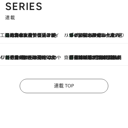
SERIES
連載
工藤まやのおもてなしハワイ
【ハワイ土産】ローカルの絶大な支持で復活！ 絶品の幻クッキー《元ファンの日本人女性が受け継いだ名店》
2026.8.6
ハワイ賢者 リサのお気に入りリスト
あの伝説の限定トートも！ リニューアルした「ディーン＆デルーカ ハワイ」で必須のお土産8選
2026.8.6
47都道府県の手みやげ ひんやりスイーツで夏を満喫
【三重県】この夏絶対食べたい 冷やしておいしいおやつ3選 お餅×アイスの新感覚スイーツ
2026.8.6
齋藤 薫 美容脳ルネサンス
「荷物が増えるほど旅ストレスは増す」美容ジャーナリストがたどり着いた最終結論。“化粧品を劇的に減らす”感動の凝縮美容とは
2026.8.6
連載 TOP