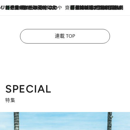
47都道府県の手みやげ ひんやりスイーツで夏を満喫
【三重県】この夏絶対食べたい 冷やしておいしいおやつ3選 お餅×アイスの新感覚スイーツ
2026.8.6
齋藤 薫 美容脳ルネサンス
「荷物が増えるほど旅ストレスは増す」美容ジャーナリストがたどり着いた最終結論。“化粧品を劇的に減らす”感動の凝縮美容とは
2026.8.6
連載 TOP
SPECIAL
特集