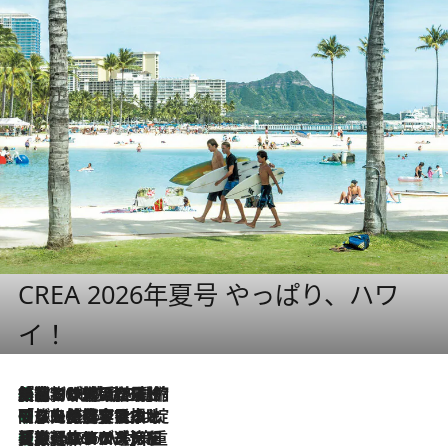
CREA 2026年夏号 やっぱり、ハワ
イ！
「荷物が増えるほど旅ストレスは増す」美容ジャーナリストがたどり着いた最終結論。“化粧品を劇的に減らす”感動の凝縮美容とは
2026.8.6
「旅先には金髪ウィッグを持参」日本と同じメイクでは損してる!? 美容ジャーナリストが提案する“掟破りの旅美容”とは
2026.8.6
【厳選旅コスメ】「身軽さ＆UV対策重視！」ヘアアーティストshucoが選んだ夏旅ベストコスメを発表【Mサイズジップ】
2026.8.6