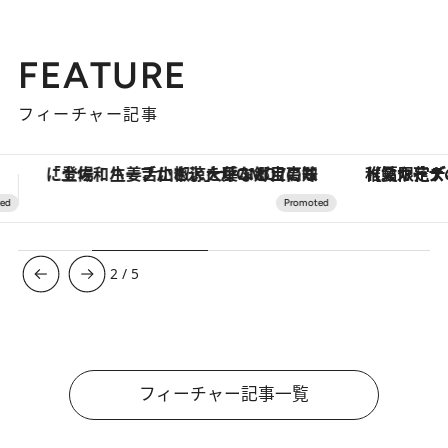
FEATURE
フィーチャー記事
【夏限定ディナーコース】旬を迎える稚鮎や花ズッキーニなどをイタリア・トスカーナの郷土料理の手法で満喫！
ヴァシュロン・コンスタンタン
3
/
5
フィーチャー記事一覧