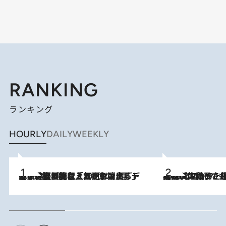
RANKING
ランキング
HOURLY
DAILY
WEEKLY
2026.8.5
【なぜ吉沢亮は「気配を消せる」のか？】興行収入208億の『国宝』を経て挑むミュージカル『ディア・エヴァン・ハンセン』。トップ俳優が舞台上でさらけ出した“孤独”とは
2026.8.5
【阿川佐和子さんの年とる力】なぜ70代で始めた趣味は“こんなに楽しい”のか？ ピアノ、俳句…スランプに陥っても続けられる“ある秘訣”とは