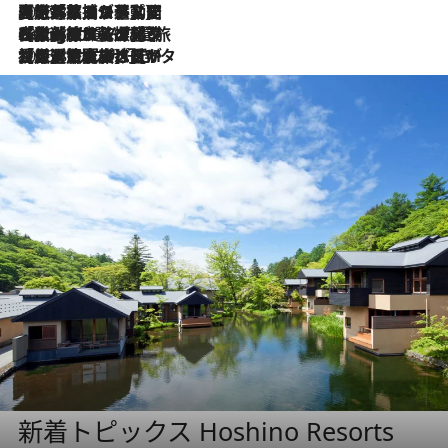
2026.8.5
【厳選旅コスメ】国内をあちこち移動する河井菜摘が選んだ夏旅ベストコスメ発表！「リラックスアイテムはマスト」【Mサイズジップ】
2026.8.4
【厳選旅コスメ】「紫外線＆乾燥対策しながらメイク感も！」ヘア＆メイクGeorgeが選んだ夏旅ベストコスメを発表！【Mサイズジップ】
2026.8.3
【厳選旅コスメ】「保湿もタイパ重視！」“サウナ好き”タレント清水みさとが愛用する夏旅ベストコスメを発表！【Mサイズジップ】
新着トピックス Hoshino Resorts