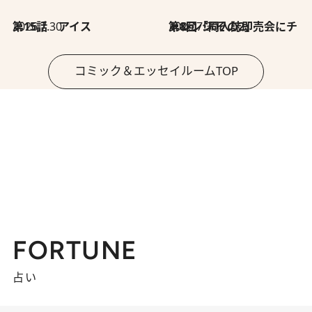
2026.7.30
第15話 アイス
2026.7.30
第8回「同人誌即売会にチャレンジ その2」
コミック＆エッセイルームTOP
FORTUNE
占い