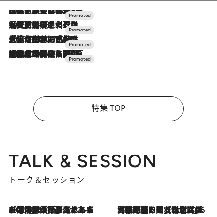
2026.7.31
【ホテル帰省】という選択肢をOMOが提案。家族とほどよい距離を保つには「昼は実家、夜は気兼ねなくホテルで！」
2026.7.24
【夏限定ディナーコース】旬を迎える稚鮎や花ズッキーニなどをイタリア・トスカーナの郷土料理の手法で満喫！
2026.7.17
「土佐和ハーブかき氷」がOMO7高知に登場！生姜、山椒、大葉など目にも舌にも涼を呼ぶ郷土の味
2026.7.10
NEW OPEN！【界 草津】名湯の地に誕生。趣の異なる2種の温泉と上州ならではの会席・蕎麦割烹など美食を味わう究極の癒やし旅
特集 TOP
TALK & SESSION
トーク＆セッション
2026.8.3
「今後値上げがあるとすれば…」「リスクがあるのは今年の冬」エネルギー専門家が語る、ホルムズ海峡封鎖が家庭にもたらす“ある心配”
2026.8.3
「住宅建てられない…」「サーチャージ料の高値が続いている」ホルムズ海峡封鎖による影響はいつまで続く？《エネルギー専門家に聞く“どうなる日本の暮らし”》