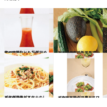
2011.8.26
作って損なし！ 万能味めんつゆドレッシング
ライフスタイル
2011.8.16
レモンが利いた美肌成分たっぷりの冷製スープ
ビューティ＆ヘルス
2011.8.26
パスタに入れてツナのしょうが風味パスタ
ライフスタイル
2011.10.19
イタリア風おつまみにワイン＆ソーダで家バル!?
グルメ