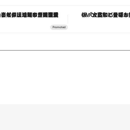
「大事なのは地域の意識を変えること」。ロレックス賞受賞の自然保護活動家が実現させたナイジェリアの自然環境の復活
「土佐和ハーブかき氷」がOMO7高知に登場