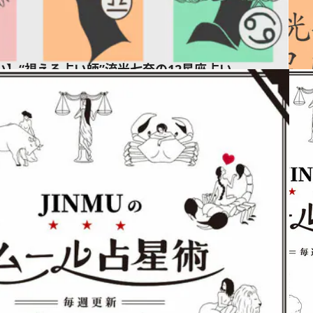
占い】“視える占い師”流光七奈の12星座占い