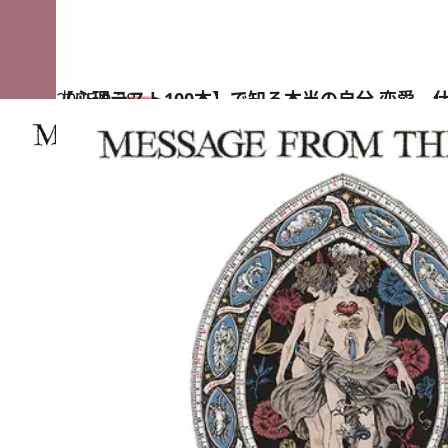
2025.9.28
【心理テスト100本】で知る本当の自分 恋愛、
占い