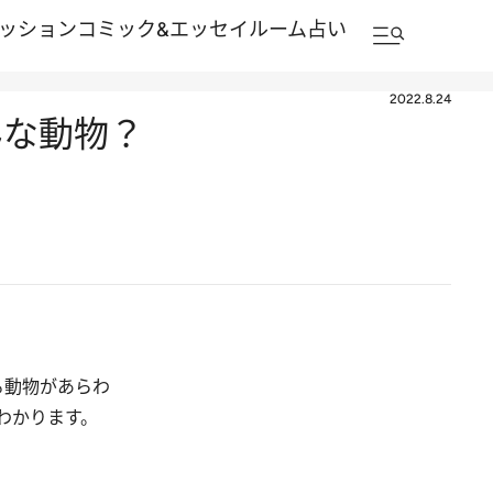
ッション
コミック&エッセイルーム
占い
2022.8.24
んな動物？
る動物があらわ
わかります。