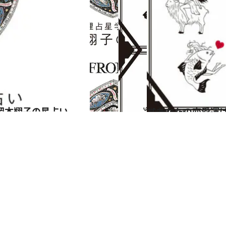
岡本翔子の星占い
2024.6.15
【あなたの恋愛運は？】JINMUのアムール占星術 愛とエロスのジンムリズム
占い