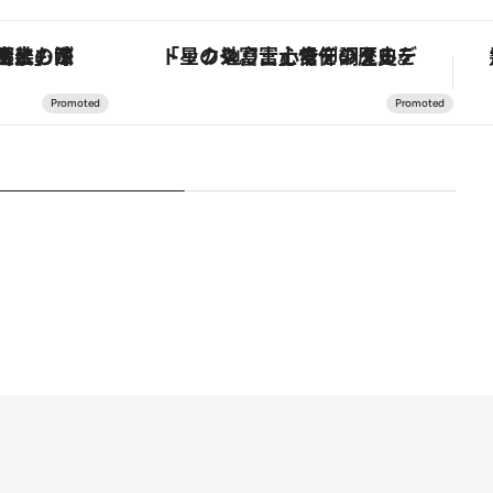
！生姜、山椒、大葉など目にも舌にも涼を呼ぶ郷土の味
「星のや富士」でデジタルデトックス。冨士信仰の歴史を辿り、心身を調える。