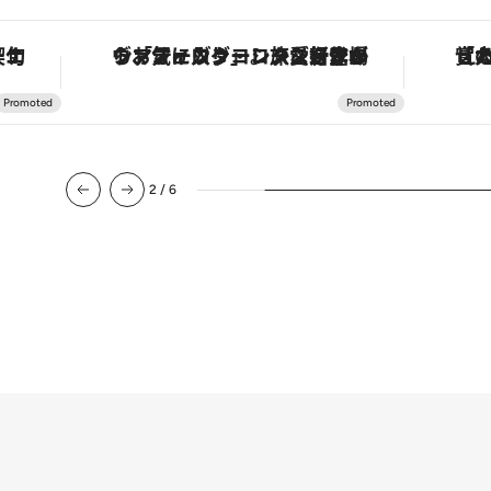
手法で満喫！
ヴァシュロン・コンスタンタン「オーヴァーシーズ・オートマティック」。旅愛好家のお気に入りコレクションから、ジェンダーレスな新作が登場
2
/
6