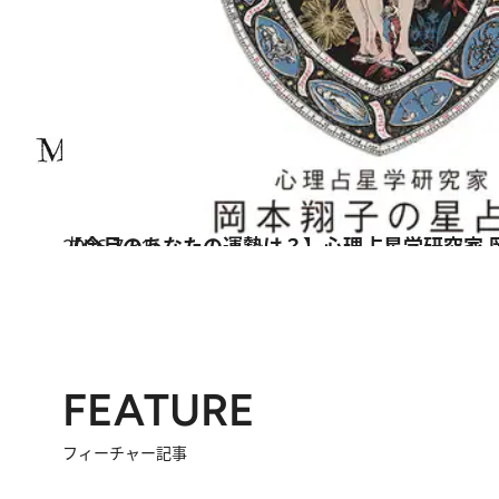
2026.7.31
【今月のあなたの運勢は？】心理占星学研究家 
占い
FEATURE
フィーチャー記事