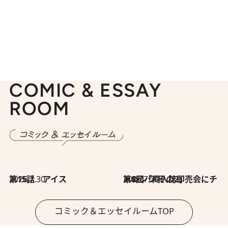
COMIC & ESSAY
ROOM
2026.7.30
第15話 アイス
2026.7.30
第8回「同人誌即売会にチャレンジ その2」
コミック＆エッセイルームTOP