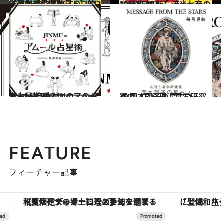
2022.6.29
【ほかの星座も見る】流光七奈の12星座占い 2022年下半期の運勢
占い
2026.7.29
【月2回更新】流光七奈の12星座占い
占い
2024.6.15
【占い】JINMUのアムール占星術 愛とエロスのジンムリズム
占い
2026.7.31
【占い】心理占星学研究家 岡本翔子の星占い
占い
FEATURE
フィーチャー記事
「土佐和ハーブかき氷」がOMO7高知に登場！生姜、山椒、大葉など目にも舌にも涼を呼ぶ郷土の味