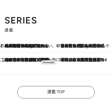
SERIES
連載
そおだよおこの関西おいしい、おやつ紀行
［大阪府箕面市］一皿一皿目の前で仕上げられる、料理を巧みに組み込んだアシェットデセールコース「ミチル アシェット デセール（Michiru assiette dessert）」
10 Hours Ago
47都道府県の手みやげ ひんやりスイーツで夏を満喫
【和歌山県】この夏絶対食べたい 冷やしておいしいおやつ3選 みかんがごろっと丸ごと入ったジュレ
10 Hours Ago
【CREA×星野リゾート】唯一無二。癒しと発見が待つ場所へ
2026.8.7
【トンボの足水浴】ヒノキの香りに包まれて涼感マックス！約13℃の湧水かけ流しを避暑地「星野温泉 トンボの湯」で体験
CREA'S CHOICE
2026.8.7
「立川にも歌舞伎があるんだよ」 片岡仁左衛門・市川中車ら豪華座組みで4年目の立川立飛歌舞伎へ
連載 TOP