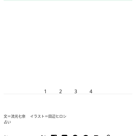
1
2
3
4
文＝流光七奈 イラスト＝田辺ヒロシ
占い