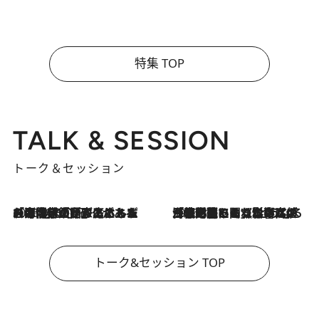
特集 TOP
TALK & SESSION
トーク＆セッション
2026.8.3
「今後値上げがあるとすれば…」「リスクがあるのは今年の冬」エネルギー専門家が語る、ホルムズ海峡封鎖が家庭にもたらす“ある心配”
2026.8.3
「住宅建てられない…」「サーチャージ料の高値が続いている」ホルムズ海峡封鎖による影響はいつまで続く？《エネルギー専門家に聞く“どうなる日本の暮らし”》
トーク&セッション TOP