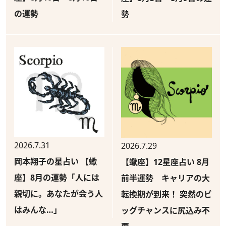
の運勢
勢
2026.7.31
2026.7.29
岡本翔子の星占い 【蠍
【蠍座】12星座占い 8月
座】8月の運勢「人には
前半運勢 キャリアの大
親切に。あなたが会う人
転換期が到来！ 突然のビ
はみんな…」
ッグチャンスに尻込み不