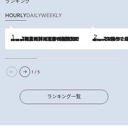
ランキング
HOURLY
DAILY
WEEKLY
2026.8.8
「最後に見られてよかった」上野動物園の東園パンダ舎が解体前に特別公開。8月16日まで延長されたパネル展と共に辿る“半世紀”のパンダ飼育《解体工事の図面あり》
2026.8.5
【阿川佐和子さんの年とる力】なぜ70代で始めた趣味は“こんなに楽しい”のか？ ピアノ、俳句…スランプに陥っても続けられる“ある秘訣”とは
1 / 5
ランキング一覧