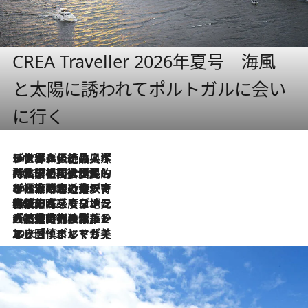
CREA Traveller 2026年夏号 海風
と太陽に誘われてポルトガルに会い
に行く
2026.8.8
リスボンの絶品スイーツ「パステル・デ・ナタ」とは？ポルトガル伝統の奥深い世界へ
2026.7.27
「私の祖国はポルトガル語です」国民的詩人フェルナンド・ペソアと、彼が愛した文学の街を歩く
2026.7.26
ポルトガル近海が育む極上の海の幸。キリリと冷えた白ワインと愉しむ、シーフード専門店の贅沢
2026.7.22
伝統の味をモダンに昇華。高感度な地元客が集う、リスボンの最旬ガストロノミー
2026.7.21
大航海時代の栄華から、震災、独裁、そして革命へ。ポルトガル・首都リスボンの石畳に刻まれた「歴史の光と影」
2026.7.13
エッセイ・ヤマザキマリ「慎ましくも美しき国 ポルトガル」