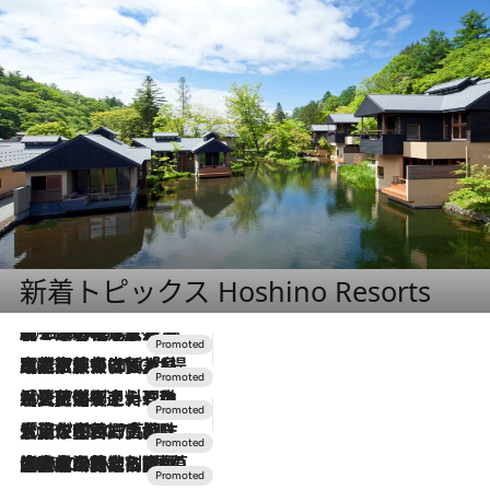
新着トピックス Hoshino Resorts
2026.8.7
【トンボの足水浴】ヒノキの香りに包まれて涼感マックス！約13℃の湧水かけ流しを避暑地「星野温泉 トンボの湯」で体験
2026.7.31
【ホテル帰省】という選択肢をOMOが提案。家族とほどよい距離を保つには「昼は実家、夜は気兼ねなくホテルで！」
2026.7.24
【夏限定ディナーコース】旬を迎える稚鮎や花ズッキーニなどをイタリア・トスカーナの郷土料理の手法で満喫！
2026.7.17
「土佐和ハーブかき氷」がOMO7高知に登場！生姜、山椒、大葉など目にも舌にも涼を呼ぶ郷土の味
2026.7.10
NEW OPEN！【界 草津】名湯の地に誕生。趣の異なる2種の温泉と上州ならではの会席・蕎麦割烹など美食を味わう究極の癒やし旅